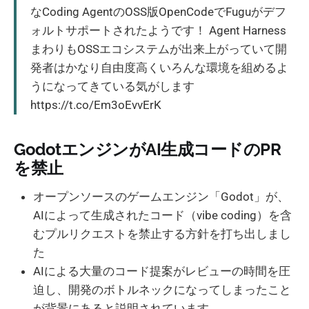
なCoding AgentのOSS版OpenCodeでFuguがデフ
ォルトサポートされたようです！ Agent Harness
まわりもOSSエコシステムが出来上がっていて開
発者はかなり自由度高くいろんな環境を組めるよ
うになってきている気がします
https://t.co/Em3oEvvErK
GodotエンジンがAI生成コードのPR
を禁止
オープンソースのゲームエンジン「Godot」が、
AIによって生成されたコード（vibe coding）を含
むプルリクエストを禁止する方針を打ち出しまし
た
AIによる大量のコード提案がレビューの時間を圧
迫し、開発のボトルネックになってしまったこと
が背景にあると説明されています