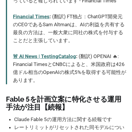
っていると報じられています - Financial Times
Financial Times
:
(翻訳) FT独占：ChatGPT開発元
のCEOであるSam Altmanは、AIの利益を共有する
最良の方法は、一般大衆に同社の株式を付与する
ことだと主張しています。
🚨 AI News | TestingCatalog
:
(翻訳) OPENAI 🔥:
Financial TimesとCNBCによると、米国政府は426
億ドル相当のOpenAIの株式5%を取得する可能性が
あります。
Fable 5を計画立案に特化させる運用
手法が注目【続報】
Claude Fable 5の運用方法に関する続報です
レートリミットがリセットされた同モデルについ