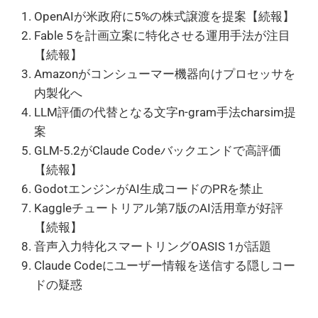
OpenAIが米政府に5%の株式譲渡を提案【続報】
Fable 5を計画立案に特化させる運用手法が注目
【続報】
Amazonがコンシューマー機器向けプロセッサを
内製化へ
LLM評価の代替となる文字n-gram手法charsim提
案
GLM-5.2がClaude Codeバックエンドで高評価
【続報】
GodotエンジンがAI生成コードのPRを禁止
Kaggleチュートリアル第7版のAI活用章が好評
【続報】
音声入力特化スマートリングOASIS 1が話題
Claude Codeにユーザー情報を送信する隠しコー
ドの疑惑