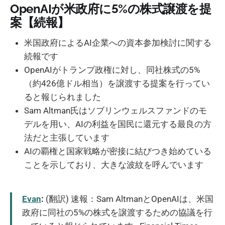
OpenAIが米政府に5%の株式譲渡を提
案【続報】
米国政府によるAI企業への資本参加検討に関する
続報です
OpenAIがトランプ政権に対し、同社株式の5%
（約426億ドル相当）を譲渡する提案を行ってい
ると報じられました
Sam Altman氏はソブリンウェルスファンドのモ
デルを用い、AIの利益を国民に還元する最良の方
法だと主張しています
AIの覇権と国家戦略が密接に結びつき始めている
ことを示しており、大きな波紋を呼んでいます
Evan
:
(翻訳) 速報：Sam AltmanとOpenAIは、米国
政府に同社の5%の株式を譲渡するための協議を行