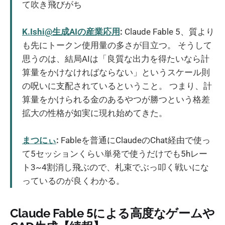
て吹き飛びがち
K.Ishi@生成AIの産業応用
:
Claude Fable 5、質より
も先にトークン使用量の多さが目立つ。 そうして
思うのは、結局AIは「良質な出力を得たいなら計
算量をかけなければならない」というスケール則
の呪いに支配されているということ。 つまり、計
算量をかけられる金のあるやつが勝つという格差
拡大の性格が如実に現れ始めてきた。
まつにぃ
:
Fableを普通にClaudeのChat経由で使っ
て5セッションくらい単発で使うだけでも5hレー
ト3~4割消し飛ぶので、札束でぶっ叩く戦いにな
っているのが良くわかる。
Claude Fable 5による高度なゲームや