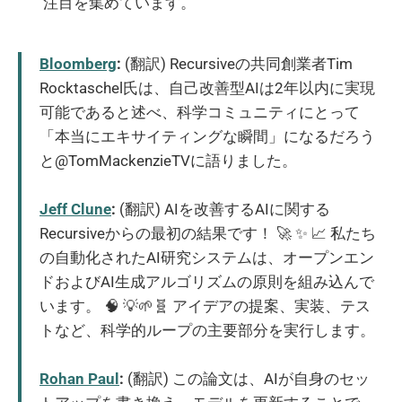
注目を集めています。
Bloomberg
:
(翻訳) Recursiveの共同創業者Tim
Rocktaschel氏は、自己改善型AIは2年以内に実現
可能であると述べ、科学コミュニティにとって
「本当にエキサイティングな瞬間」になるだろう
と@TomMackenzieTVに語りました。
Jeff Clune
:
(翻訳) AIを改善するAIに関する
Recursiveからの最初の結果です！ 🚀 ✨ 📈 私たち
の自動化されたAI研究システムは、オープンエン
ドおよびAI生成アルゴリズムの原則を組み込んで
います。 🧠 💡🌱🧬 アイデアの提案、実装、テス
トなど、科学的ループの主要部分を実行します。
Rohan Paul
:
(翻訳) この論文は、AIが自身のセッ