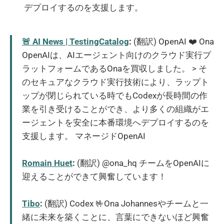
デプロイするのを支援します。
🚨 AI News | TestingCatalog
:
(翻訳) OpenAI ❤️ Ona
OpenAIは、AIエージェント向けのクラウド実行プ
ラットフォームであるOnaを買収しました。 > そ
のセキュアなクラウド実行技術により、ラップト
ップが閉じられている時でもCodexが長時間の作
業を引き受けることができ、より多くの組織がエ
ージェントを安全に本番環境へデプロイするのを
支援します。 マネージドOpenAI
Romain Huet
:
(翻訳) @ona_hq チームをOpenAIに
迎えることができて興奮しています！
Tibo
:
(翻訳) Codex 🤟Ona Johannesやチームと一
緒に未来を築くことに、言葉にできないほど興奮