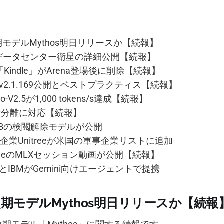
ic次期モデルMythos明日リリースか【続報】
がAIデータセンター衛星の詳細公開【続報】
補「Kindle」がArena登場後に削除【続報】
ode v2.1.169公開とベストプラクティス【続報】
Mo-V2.5が1,000 tokens/s達成【続報】
話者分離に対応【続報】
-12Bの検閲解除モデルが公開
企業Unitreeが米国の軍事企業リストに追加
pleのMLXセッション動画が公開【続報】
loudとIBMがGemini向けエージェントで提携
ic次期モデルMythos明日リリースか【続報