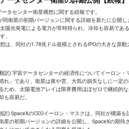
がAIデータセンター衛星の詳細公開【続報】
のAIデータセンター衛星構想に関する続報です。
usk氏が同衛星の初期バージョンに関する詳細を新たに公開
太陽光発電による電力が常時得られ、冷却も容易であ
す。
想は、同社の1.78兆ドル規模とされるIPOの大きな原
(翻訳) 宇宙データセンターの経済性についてイーロン・
晴れ」であり、衛星は夜や雲、大気の損失なしに一定の
るため、太陽電池アレイは限界費用ほぼゼロで継続的な
却も容易だ。
翻訳) SpaceXのCEOイーロン・マスクは、同社が構築を
衛星の初期バージョンの詳細を公開し、SpaceXの期待さ