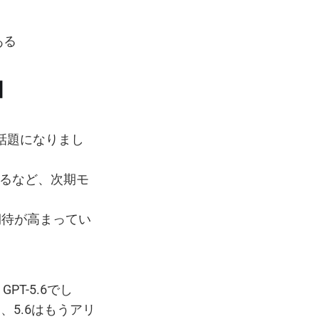
ある
】
場し話題になりまし
するなど、次期モ
期待が高まってい
PT-5.6でし
、5.6はもうアリ