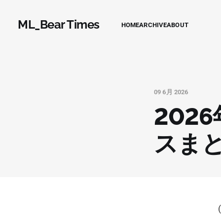
ML_Bear Times
HOME
ARCHIVE
ABOUT
09 6月 2026
202
スま