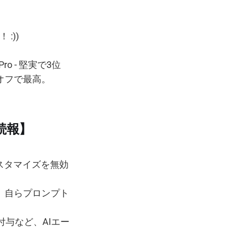
:))
ro - 堅実で3位
ドオフで最高。
【続報】
カスタマイズを無効
く、自らプロンプト
付与など、AIエー