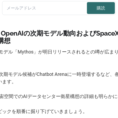
icとOpenAIの次期モデル動向およびSpac
構想
cの次期モデル「Mythos」が明日リリースされるとの噂が広
の次期モデル候補がChatbot Arenaに一時登場するなど
います。
る宇宙空間でのAIデータセンター衛星構想の詳細も明らか
ピックを順番に掘り下げていきましょう。