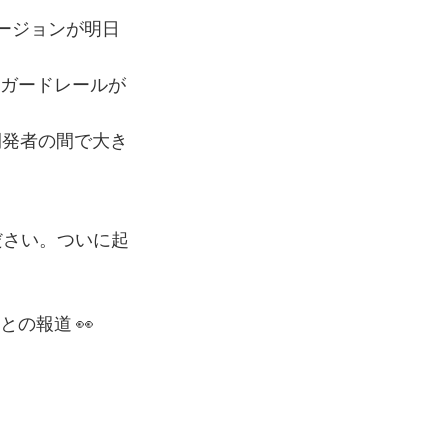
バージョンが明日
りもガードレールが
開発者の間で大き
ください。ついに起
るとの報道 👀