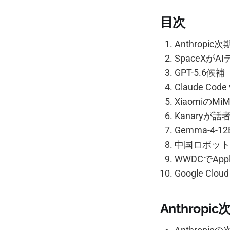
目次
Anthrop
SpaceX
GPT-5.6候
Claude C
XiaomiのMi
Kanaryが
Gemma-4
中国ロボット
WWDCでAp
Google C
Anthrop