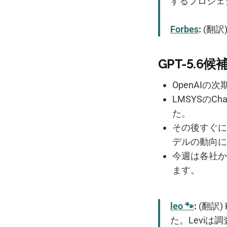
するプロジェ
Forbes
:
(翻訳
GPT-5.6
OpenAIの
LMSYSのC
た。
その後すぐに
デルの動向に
今週は各社か
ます。
leo 🐾
:
(翻訳)
た。Leviは