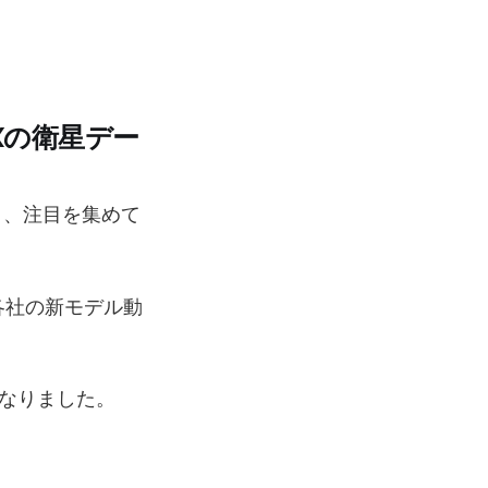
eXの衛星デー
まり、注目を集めて
、各社の新モデル動
になりました。