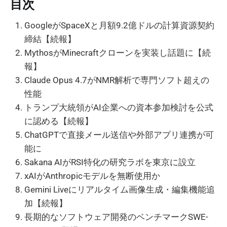
目次
GoogleがSpaceXと月額9.2億ドルの計算資源契約
締結【続報】
MythosがMinecraftクローンを実装し話題に【続
報】
Claude Opus 4.7がNMR解析で専門ソフト超えの
性能
トランプ大統領がAI企業への資本参加検討を公式
に認める【続報】
ChatGPTで直接メール送信や外部アプリ連携が可
能に
Sakana AIがRSI特化の研究ラボを東京に設立
xAIがAnthropicモデルを無断使用か
Gemini Liveにリアルタイム画像生成・編集機能追
加【続報】
長期的なソフトウェア開発のベンチマークSWE-