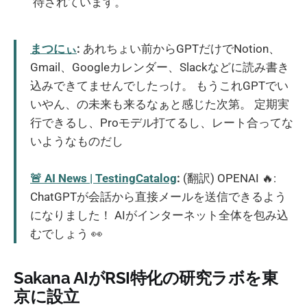
待されています。
まつにぃ
:
あれちょい前からGPTだけでNotion、
Gmail、Googleカレンダー、Slackなどに読み書き
込みできてませんでしたっけ。 もうこれGPTでい
いやん、の未来も来るなぁと感じた次第。 定期実
行できるし、Proモデル打てるし、レート合ってな
いようなものだし
🚨 AI News | TestingCatalog
:
(翻訳) OPENAI 🔥:
ChatGPTが会話から直接メールを送信できるよう
になりました！ AIがインターネット全体を包み込
むでしょう 👀
Sakana AIがRSI特化の研究ラボを東
京に設立