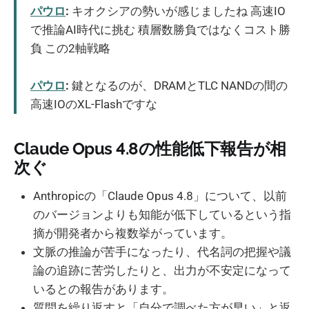
パウロ
:
キオクシアの勢いが感じましたね 高速IO
で推論AI時代に挑む 積層数勝負ではなくコスト勝
負 この2軸戦略
パウロ
:
鍵となるのが、DRAMとTLC NANDの間の
高速IOのXL-Flashですな
Claude Opus 4.8の性能低下報告が相
次ぐ
Anthropicの「Claude Opus 4.8」について、以前
のバージョンよりも知能が低下しているという指
摘が開発者から複数挙がっています。
文脈の推論が苦手になったり、代名詞の把握や議
論の追跡に苦労したりと、出力が不安定になって
いるとの報告があります。
質問を繰り返すと「自分で調べた方が早い」と返