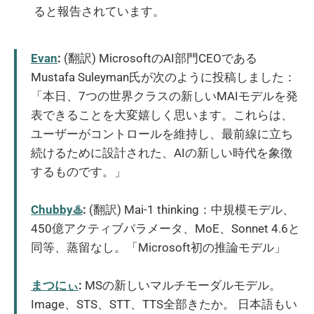
ると報告されています。
Evan
:
(翻訳) MicrosoftのAI部門CEOである
Mustafa Suleyman氏が次のように投稿しました：
「本日、7つの世界クラスの新しいMAIモデルを発
表できることを大変嬉しく思います。これらは、
ユーザーがコントロールを維持し、最前線に立ち
続けるために設計された、AIの新しい時代を象徴
するものです。」
Chubby♨️
:
(翻訳) Mai-1 thinking：中規模モデル、
450億アクティブパラメータ、MoE、Sonnet 4.6と
同等、蒸留なし。「Microsoft初の推論モデル」
まつにぃ
:
MSの新しいマルチモーダルモデル。
Image、STS、STT、TTS全部きたか。 日本語もい