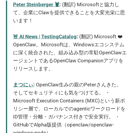
Peter Steinberger 🦞
:
(翻訳) Microsoftと協力し
て、企業にClawを提供できることを大変光栄に思
います！
🚨 AI News | TestingCatalog
:
(翻訳) Microsoft ❤️
OpenClaw。Microsoftは、Windowsエコシステム
に深く統合された、組み込み型の常駐OpenClawエ
ージェントであるOpenClaw Companionアプリを
リリースします。
まつにぃ
:
OpenClaw生みの親のPeterさんきた。
そしてセキュリティにも気をつけてる。 ・
Microsoft Execution Containers (MXC)という新ポ
リシー層で、ローカルでのagenticワークロードを
ID管理・分離・ガバナンス付きで安全実行。 ・
GitHubでAlpha版提供（openclaw/openclaw-
windows-node）。