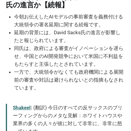
氏の進言か【続報】
今朝お伝えしたAIモデルの事前審査を義務付ける
大統領令の署名延期に関する続報です。
延期の背景には、David Sacks氏の進言が影響し
たと報じられています。
同氏は、政府による審査がイノベーションを遅ら
せ、中国とのAI開発競争において米国に不利益を
もたらすと主張したとされています。
一方で、大統領令がなくても政府機関による展開
前の審査や対話は避けられないとの指摘もなされ
ています。
Shakeel
:
(翻訳) 今日のすべての反サックスのブリ
ーフィングからのメタな見解：ホワイトハウスや
業界の多くの人々が彼に対して非常に、非常に怒