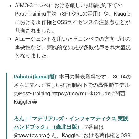
AIMO-3コンペにおける厳しい推論制約下での
Post-Training手法（SFTやRLの活用）や、Kaggle
における著作権とOSSライセンスの注意点などが
共有されました。
AIエージェントを用いた草コンペでの方向づけの
重要性など、実践的な知見が多数発表され大盛況
となりました。
Rabotni(kuma|熊)
:
本日の発表資料です。 SOTAの
さらに先へ：厳しい推論制約下での高性能モデル
のPost-Training https://t.co/muBkC4i0de #関西
Kaggler会
ろん |「マテリアルズ・インフォマティクス 実践
ハンドブック」（森北出版）
:
7番目は
@tawatawaraさん。Kaggleにおける著作権とOSS