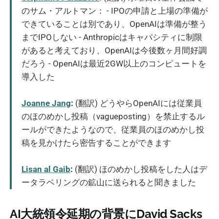
のサム・アルトマン： - IPOの申請と上場の準備が
できていることは別であり、OpenAIは準備が整う
までIPOしない - Anthropicはキャパシティに制限
があると考えており、OpenAIは今後数ヶ月間好調
だろう - OpenAIは最近2GW以上のコンピュートを
導入した
Joanne Jang
:
(翻訳) どうやらOpenAIには従業員
のほのめかし投稿（vagueposting）を禁止するル
ールができたようなので、従業員のほのめかし投
稿を見かけたら密告することができます
Lisan al Gaib
:
(翻訳) ほのめかし投稿をした人はデ
ータラベリングの鉱山に送られると聞きました
AI大統領令延期の背景にDavid Sacks