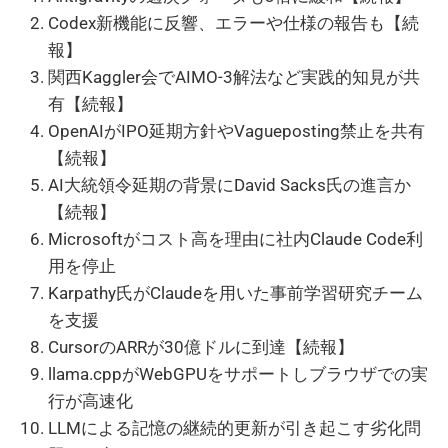
Codex新機能に反響、エラーや仕様の報告も【続
報】
関西Kaggler会でAIMO-3解法など実践的知見が共
有【続報】
OpenAIがIPO延期方針やVagueposting禁止を共有
【続報】
AI大統領令延期の背景にDavid Sacks氏の進言か
【続報】
Microsoftがコスト高を理由に社内Claude Code利
用を停止
Karpathy氏がClaudeを用いた事前学習研究チーム
を支援
CursorのARRが30億ドルに到達【続報】
llama.cppがWebGPUをサポートしブラウザでの実
行が高速化
LLMによる記憶の継続的更新が引き起こす劣化問