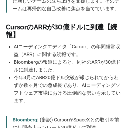
た新しいチームの立ち上げを支援します。そのチ
ームは再帰的な自己改善に焦点を当てています。
CursorのARRが30億ドルに到達【続
報】
AIコーディングエディタ「Cursor」の年間経常収
益（ARR）に関する続報です。
Bloombergの報道によると、同社のARRが30億ド
ルに到達しました。
今年3月にARR20億ドル突破が報じられてからわ
ずか数ヶ月での急成長であり、AIコーディングソ
フトウェア市場における圧倒的な勢いを示してい
ます。
Bloomberg
:
(翻訳) CursorがSpaceXとの取引を前
に年間売上ランレート30億ドルに到達