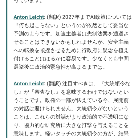
っています。
Anton Leicht
:
(翻訳) 2027年までAI政策については
『何も起こらない』というのが依然として妥当な
予測のようです。加速主義者は先制法案を通過さ
せることはできないかもしれませんが、安全主義
への転換を頓挫させるために行政府に疑念を植え
付けることははるかに容易です。少なくとも中間
選挙後に政治的緊急性が高まるまでは。
Anton Leicht
:
(翻訳) 注目すべきは、『大統領令な
し』が『審査なし』を意味するわけではないとい
うことです。政権の一部が怯えている今、展開前
の対話は避けられません。大統領令がないという
ことは、これらの対話がより政治的で不透明にな
り、協力的な研究所に大きな打撃を与えることを
意味します。軽いタッチの大統領令の方が、結果