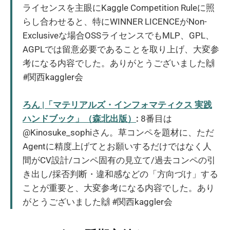
ライセンスを主眼にKaggle Competition Ruleに照
らし合わせると、特にWINNER LICENCEがNon-
Exclusiveな場合OSSライセンスでもMLP、GPL、
AGPLでは留意必要であることを取り上げ、大変参
考になる内容でした。ありがとうございました🙌
#関西kaggler会
ろん |「マテリアルズ・インフォマティクス 実践
ハンドブック」（森北出版）
:
8番目は
@Kinosuke_sophiさん。草コンペを題材に、ただ
Agentに精度上げてとお願いするだけではなく人
間がCV設計/コンペ固有の見立て/過去コンペの引
き出し/採否判断・違和感などの「方向づけ」する
ことが重要と、大変参考になる内容でした。あり
がとうございました🙌 #関西kaggler会