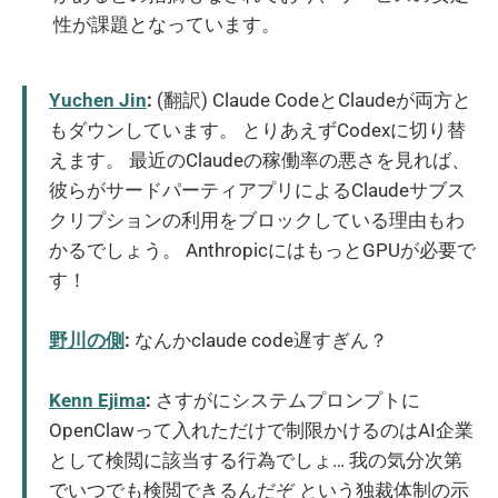
性が課題となっています。
Yuchen Jin
:
(翻訳) Claude CodeとClaudeが両方と
もダウンしています。 とりあえずCodexに切り替
えます。 最近のClaudeの稼働率の悪さを見れば、
彼らがサードパーティアプリによるClaudeサブス
クリプションの利用をブロックしている理由もわ
かるでしょう。 AnthropicにはもっとGPUが必要で
す！
野川の側
:
なんかclaude code遅すぎん？
Kenn Ejima
:
さすがにシステムプロンプトに
OpenClawって入れただけで制限かけるのはAI企業
として検閲に該当する行為でしょ… 我の気分次第
でいつでも検閲できるんだぞ という独裁体制の示