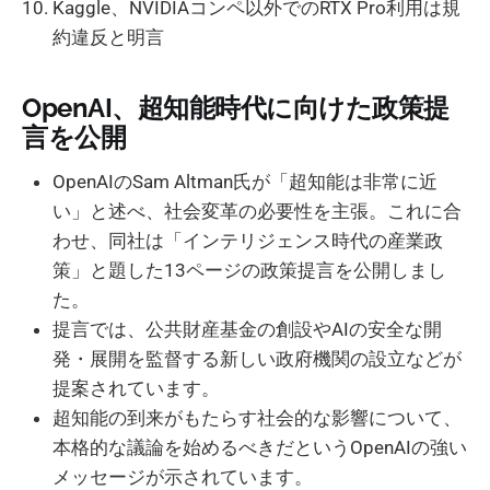
Kaggle、NVIDIAコンペ以外でのRTX Pro利用は規
約違反と明言
OpenAI、超知能時代に向けた政策提
言を公開
OpenAIのSam Altman氏が「超知能は非常に近
い」と述べ、社会変革の必要性を主張。これに合
わせ、同社は「インテリジェンス時代の産業政
策」と題した13ページの政策提言を公開しまし
た。
提言では、公共財産基金の創設やAIの安全な開
発・展開を監督する新しい政府機関の設立などが
提案されています。
超知能の到来がもたらす社会的な影響について、
本格的な議論を始めるべきだというOpenAIの強い
メッセージが示されています。