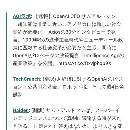
AGIラボ
:
【速報】OpenAI CEO サムアルトマン
「超知能は非常に近い。アメリカには新しい社会
契約が必要だ」 Axiosの30分インタビューで発
言。1900年代の進歩主義時代やニューディール政
策に匹敵する社会変革が必要だと主張。同時に
OpenAIが13ページの政策提言「Intelligence Ageの
産業政策」を公開。 https://t.co/Dxvjphqb9X
TechCrunch
:
(翻訳) AI経済に対するOpenAIのビジ
ョン：公共財産基金、ロボット税、そして週4日労
働制
Haider.
:
(翻訳) サム・アルトマンは、スーパーイ
ンテリジェンスについて真剣に議論する時が来た
と語る。 固定された答えはないが、より大きな変