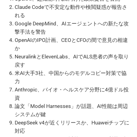
Claude Codeで不安定な動作や検閲疑惑が報告さ
れる
Google DeepMind、AIエージェントへの新たな攻
撃手法を警告
OpenAIのIPO計画、CEOとCFOの間で意見の相違
か
NeuralinkとElevenLabs、AIでALS患者の声を取り
戻す
米AI大手3社、中国からのモデルコピー対策で協
力
Anthropic、バイオ・ヘルスケア分野に4億ドル投
資
論文「Model Harnesses」が話題、AI性能は周辺
システムが鍵
DeepSeek v4が近くリリースか、Huaweiチップに
対応