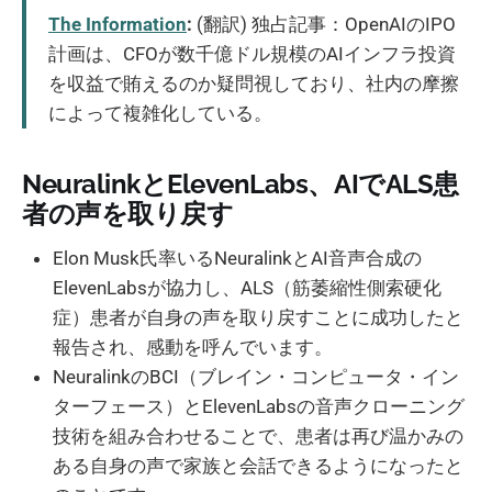
The Information
:
(翻訳) 独占記事：OpenAIのIPO
計画は、CFOが数千億ドル規模のAIインフラ投資
を収益で賄えるのか疑問視しており、社内の摩擦
によって複雑化している。
NeuralinkとElevenLabs、AIでALS患
者の声を取り戻す
Elon Musk氏率いるNeuralinkとAI音声合成の
ElevenLabsが協力し、ALS（筋萎縮性側索硬化
症）患者が自身の声を取り戻すことに成功したと
報告され、感動を呼んでいます。
NeuralinkのBCI（ブレイン・コンピュータ・イン
ターフェース）とElevenLabsの音声クローニング
技術を組み合わせることで、患者は再び温かみの
ある自身の声で家族と会話できるようになったと