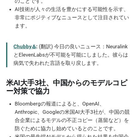
のことです。
AI技術が人々の生活を豊かにする可能性を示す、
非常にポジティブなニュースとして注目されてい
ます。
Chubby♨️
:
(翻訳) 今日の良いニュース：Neuralink
とElevenLabsが不可能を可能にしました。彼らは
病気で失われた言語を取り戻します。
米AI大手3社、中国からのモデルコピ
ー対策で協力
Bloombergの報道によると、OpenAI、
Anthropic、Googleの米国AI大手3社が、中国の競
合企業によるモデルの不正コピー（蒸留など）を
防ぐために協力し始めているとのことです。
米国の最先端AIモデルから得られた結果を中国企