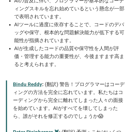
AIの普及に伴い、プログラマーが基本的なコーデ
ィングスキルを忘れ始めているという懸念が一部
で表明されています。
AIツールに過度に依存することで、コードのデバ
ッグや保守、根本的な問題解決能力が低下する可
能性が指摘されています。
AIが生成したコードの品質や保守性を人間が評
価・管理する能力の重要性が、今後ますます高ま
ると考えられます。
Bindu Reddy
:
(翻訳) 警告！プログラマーはコーデ
ィングの方法を完全に忘れています。私たちはコ
ーディングから完全に離れてしまった人々の面接
を始めています。AIがすべてを壊してしまった
ら、誰がそれを修正するのでしょうか😱
Peter Steinberger 🦞
:
(翻訳) 予測：これはいくつ