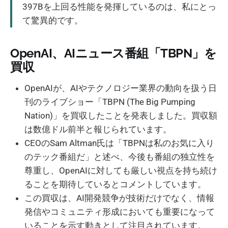
397Bを上回る性能を発揮しているのは、私にとっ
て驚異的です。
OpenAI、AIニュース番組「TBPN」を
買収
OpenAIが、AIやテクノロジー業界の動向を扱う日
刊のライブショー「TBPN (The Big Pumping
Nation)」を買収したことを発表しました。買収額
は数億ドル前半と報じられています。
CEOのSam Altman氏は「TBPNは私のお気に入り
のテック番組だ」と述べ、今後も番組の独立性を
尊重し、OpenAIに対しても厳しい視点を持ち続け
ることを期待しているとコメントしています。
この買収は、AI開発競争が技術だけでなく、情報
発信やコミュニティ形成においても重要になって
いることを示す動きとして注目されています。