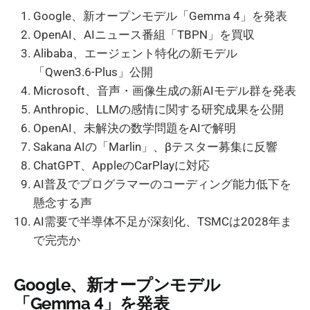
Google、新オープンモデル「Gemma 4」を発表
OpenAI、AIニュース番組「TBPN」を買収
Alibaba、エージェント特化の新モデル
「Qwen3.6-Plus」公開
Microsoft、音声・画像生成の新AIモデル群を発表
Anthropic、LLMの感情に関する研究成果を公開
OpenAI、未解決の数学問題をAIで解明
Sakana AIの「Marlin」、βテスター募集に反響
ChatGPT、AppleのCarPlayに対応
AI普及でプログラマーのコーディング能力低下を
懸念する声
AI需要で半導体不足が深刻化、TSMCは2028年ま
で完売か
Google、新オープンモデル
「Gemma 4」を発表