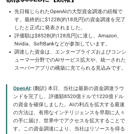
先日報じられたOpenAIの大型資金調達の続報で
す。最終的に$122B(約18兆円)の資金調達を完了
したと正式に発表されました。
評価額は$852B(約128兆円)に達し、Amazon、
Nvidia、SoftBankなどが参加しています。
調達した資金は、エンタープライズおよびコンシ
ューマー分野でのAIサービス拡大や、統一された
スーパーアプリの構築に充てられる見込みです。
OpenAI
:
(翻訳) 本日、当社は最新の資金調達ラウ
ンドを完了し、評価額8520億ドルで1220億ドル
の資金を確保しました。AIの利点を拡大する最速
の方法は、有用なインテリジェンスを早期に人々
の手に届け、世界中でアクセスを拡大することで
す。この資金調達により、当社はリソースを得る