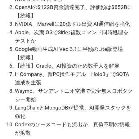
OpenAIの$122B資金調達完了、評価額は$852Bに
【続報】
NVIDIA、Marvellに20億ドル出資 AI通信網を強化
Apple、次期iOSでSiriの複数コマンド同時処理を
テストか
Google動画生成AI Veo 3.1に半額のLite版登場
【続報】
【続報】Oracle、AI投資のため数千人を解雇
H Company、新PC操作モデル「Holo3」でSOTA
達成を主張
Waymo、サンアントニオ空港で完全無人ロボタク
シー開始
LangChainとMongoDBが提携、AI開発スタックを
強化
Codexのソースコードも流出か、真偽不明の情報
が拡散