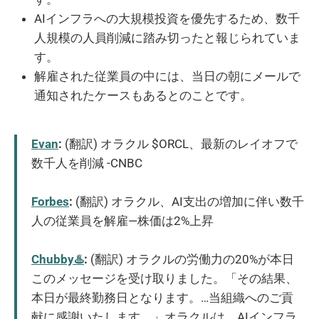
AIインフラへの大規模投資を優先するため、数千
人規模の人員削減に踏み切ったと報じられていま
す。
解雇された従業員の中には、当日の朝にメールで
通知されたケースもあるとのことです。
Evan
:
(翻訳) オラクル $ORCL、最新のレイオフで
数千人を削減 -CNBC
Forbes
:
(翻訳) オラクル、AI支出の増加に伴い数千
人の従業員を解雇—株価は2%上昇
Chubby♨️
:
(翻訳) オラクルの労働力の20%が本日
このメッセージを受け取りました。「その結果、
本日が最終勤務日となります。…当組織へのご貢
献に感謝いたします。」オラクルは、AIインフラ