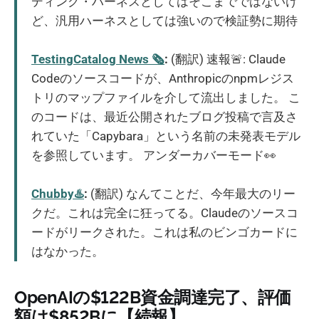
ディング・ハーネスとしてはそこまでではないけ
ど、汎用ハーネスとしては強いので検証勢に期待
TestingCatalog News 🗞
:
(翻訳) 速報🚨: Claude
Codeのソースコードが、Anthropicのnpmレジス
トリのマップファイルを介して流出しました。 こ
のコードは、最近公開されたブログ投稿で言及さ
れていた「Capybara」という名前の未発表モデル
を参照しています。 アンダーカバーモード👀
Chubby♨️
:
(翻訳) なんてことだ、今年最大のリー
クだ。これは完全に狂ってる。Claudeのソースコ
ードがリークされた。これは私のビンゴカードに
はなかった。
OpenAIの$122B資金調達完了、評価
額は$852Bに【続報】