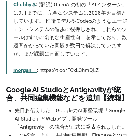
Chubby♨️
:
(翻訳) OpenAIの初の「AIインターン」
は9月までに、完全なシステムは2028年を目標と
しています。 推論モデルやCodexのようなエージ
ェントシステムの進歩に後押しされ、これらのツ
ールはすでに劇的な生産性向上を示しており、数
週間かかっていた問題を数日で解決しています
が、まだ課題に直面しています。
morgan —
:
https://t.co/FCxLGhmQLZ
Google AI StudioとAntigravityが統
合、共同編集機能などを追加【続報】
先日お伝えした、GoogleのAI開発環境「Google
AI Studio」とWebアプリ開発ツール
「Antigravity」の統合が正式に発表されました。
この統合により、共同編集機能、Firebaseとの自