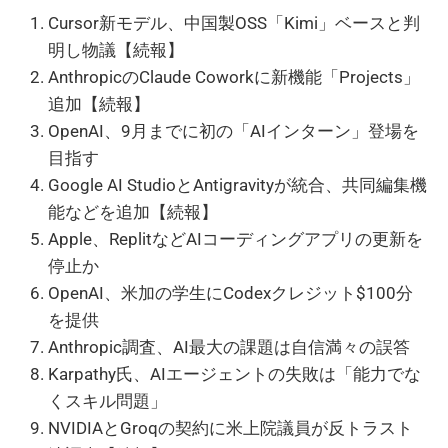
Cursor新モデル、中国製OSS「Kimi」ベースと判
明し物議【続報】
AnthropicのClaude Coworkに新機能「Projects」
追加【続報】
OpenAI、9月までに初の「AIインターン」登場を
目指す
Google AI StudioとAntigravityが統合、共同編集機
能などを追加【続報】
Apple、ReplitなどAIコーディングアプリの更新を
停止か
OpenAI、米加の学生にCodexクレジット$100分
を提供
Anthropic調査、AI最大の課題は自信満々の誤答
Karpathy氏、AIエージェントの失敗は「能力でな
くスキル問題」
NVIDIAとGroqの契約に米上院議員が反トラスト