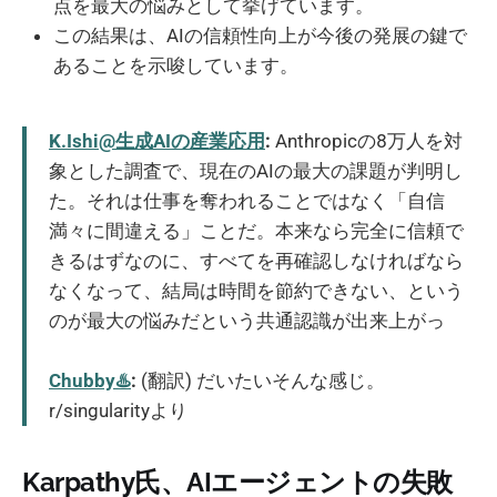
点を最大の悩みとして挙げています。
この結果は、AIの信頼性向上が今後の発展の鍵で
あることを示唆しています。
K.Ishi@生成AIの産業応用
:
Anthropicの8万人を対
象とした調査で、現在のAIの最大の課題が判明し
た。それは仕事を奪われることではなく「自信
満々に間違える」ことだ。本来なら完全に信頼で
きるはずなのに、すべてを再確認しなければなら
なくなって、結局は時間を節約できない、という
のが最大の悩みだという共通認識が出来上がっ
Chubby♨️
:
(翻訳) だいたいそんな感じ。
r/singularityより
Karpathy氏、AIエージェントの失敗