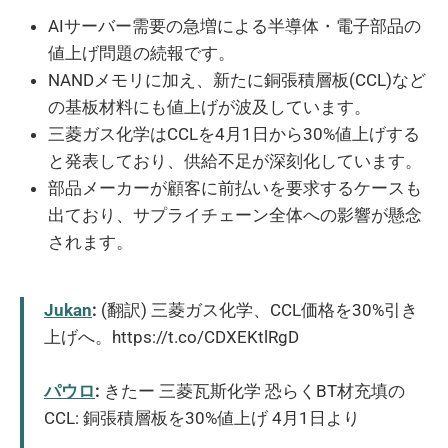
AIサーバー需要の急増による半導体・電子部品の
値上げ問題の続報です。
NANDメモリに加え、新たに銅張積層板(CCL)など
の基板材料にも値上げが波及しています。
三菱ガス化学はCCLを4月1日から30%値上げする
と発表しており、供給不足が深刻化しています。
部品メーカーが顧客に前払いを要求するケースも
出ており、サプライチェーン全体への影響が懸念
されます。
Jukan
:
(翻訳) 三菱ガス化学、CCL価格を30%引き
上げへ。https://t.co/CDXEKtlRgD
パウロ
:
きたー 三菱瓦斯化学 恐らくBT材充填の
CCL: 銅張積層板を30%値上げ 4月1日より