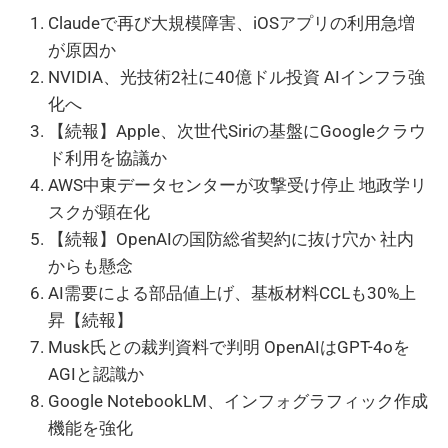
Claudeで再び大規模障害、iOSアプリの利用急増
が原因か
NVIDIA、光技術2社に40億ドル投資 AIインフラ強
化へ
【続報】Apple、次世代Siriの基盤にGoogleクラウ
ド利用を協議か
AWS中東データセンターが攻撃受け停止 地政学リ
スクが顕在化
【続報】OpenAIの国防総省契約に抜け穴か 社内
からも懸念
AI需要による部品値上げ、基板材料CCLも30%上
昇【続報】
Musk氏との裁判資料で判明 OpenAIはGPT-4oを
AGIと認識か
Google NotebookLM、インフォグラフィック作成
機能を強化