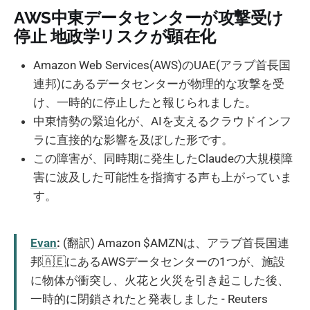
AWS中東データセンターが攻撃受け
停止 地政学リスクが顕在化
Amazon Web Services(AWS)のUAE(アラブ首長国
連邦)にあるデータセンターが物理的な攻撃を受
け、一時的に停止したと報じられました。
中東情勢の緊迫化が、AIを支えるクラウドインフ
ラに直接的な影響を及ぼした形です。
この障害が、同時期に発生したClaudeの大規模障
害に波及した可能性を指摘する声も上がっていま
す。
Evan
:
(翻訳) Amazon $AMZNは、アラブ首長国連
邦🇦🇪にあるAWSデータセンターの1つが、施設
に物体が衝突し、火花と火災を引き起こした後、
一時的に閉鎖されたと発表しました - Reuters