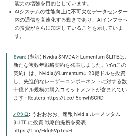
能力の増強を目的としています。
AIシステムの性能向上に不可欠なデータセンター
内の通信を高速化する動きであり、AIインフラへ
の投資がさらに加速していることを示していま
す。
Evan
:
(翻訳) Nvidia $NVDAとLumentum $LITEは、
新たな複数年戦略契約を発表しました。\n\nこの
契約には、NvidiaがLumentumに20億ドルを投資
し、先進的なレーザーコンポーネントに対する数
十億ドル規模の購入コミットメントが含まれてい
ます - Reuters https://t.co/i5enwhSCRD
パウロ
:
うおおおお、速報 Nvidia ルーメンタム
$LITE に投資 戦略的提携を発表
https://t.co/Hdn5VpTeuH