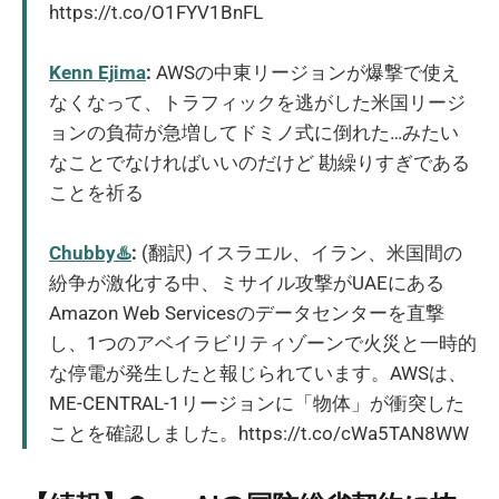
https://t.co/O1FYV1BnFL
Kenn Ejima
:
AWSの中東リージョンが爆撃で使え
なくなって、トラフィックを逃がした米国リージ
ョンの負荷が急増してドミノ式に倒れた…みたい
なことでなければいいのだけど 勘繰りすぎである
ことを祈る
Chubby♨️
:
(翻訳) イスラエル、イラン、米国間の
紛争が激化する中、ミサイル攻撃がUAEにある
Amazon Web Servicesのデータセンターを直撃
し、1つのアベイラビリティゾーンで火災と一時的
な停電が発生したと報じられています。AWSは、
ME-CENTRAL-1リージョンに「物体」が衝突した
ことを確認しました。https://t.co/cWa5TAN8WW