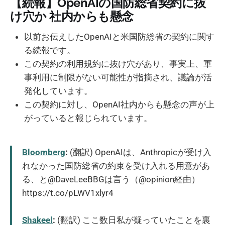
【続報】OpenAIの国防総省契約に抜
け穴か 社内からも懸念
以前お伝えしたOpenAIと米国防総省の契約に関す
る続報です。
この契約の利用規約に抜け穴があり、事実上、軍
事利用に制限がない可能性が指摘され、議論が活
発化しています。
この契約に対し、OpenAI社内からも懸念の声が上
がっていると報じられています。
Bloomberg
:
(翻訳) OpenAIは、Anthropicが受け入
れなかった国防総省の約束を受け入れる用意があ
る、と@DaveLeeBBGは言う（@opinion経由）
https://t.co/pLWV1xlyr4
Shakeel
:
(翻訳) ここ数日私が疑っていたことを裏