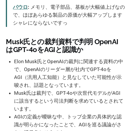
パウロ
:
メモリ、電子部品、基板が大幅値上げなの
で、ほぼあらゆる製品の原価が大幅アップします
シャレにならないですっ
Musk氏との裁判資料で判明 OpenAI
はGPT-4oをAGIと認識か
Elon Musk氏とOpenAIの裁判に関連する資料の中
で、OpenAIのリーダー層が社内でGPT-4oを
AGI（汎用人工知能）と見なしていた可能性が示
唆され、話題となっています。
Musk氏は裁判で、GPT-4oや次世代モデルがAGI
に該当するという司法判断を求めているとされて
います。
AGIの定義が曖昧な中、トップ企業の具体的な認
識が明らかになったことで、AGIを巡る議論がさ