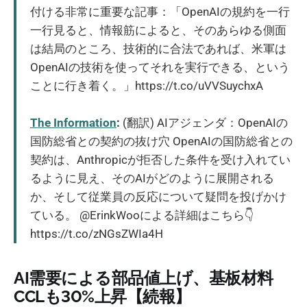
付ける非常に重要な記事：「OpenAIの規約を一行
一行見ると、情報筋によると、そのあらゆる側面
は結局のところ、技術的に合法であれば、米軍は
OpenAIの技術を使ってそれを実行できる、という
ことに行き着く。」https://t.co/uVVSuychxA
The Information
:
(翻訳) AIアジェンダ：OpenAIの
国防総省との契約の抜け穴 OpenAIの国防総省との
契約は、Anthropicが拒否した条件を受け入れてい
るように見え、そのAIがどのように展開される
か、そして従業員の反応について疑問を投げかけ
ている。 @ErinkWooによる詳細はこちら👇
https://t.co/zNGsZWIa4H
AI需要による部品値上げ、基板材料
CCLも30%上昇【続報】