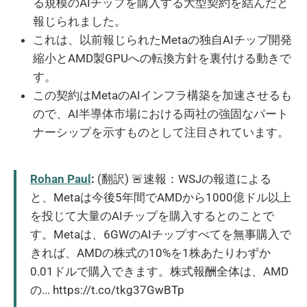
る規模のAIチップを購入する大型契約を結んだと
報じられました。
これは、以前報じられたMetaの独自AIチップ開発
縮小とAMD製GPUへの転換方針を裏付ける動きで
す。
この契約はMetaのAIインフラ構築を加速させるも
ので、AI半導体市場における両社の強固なパート
ナーシップを示すものとして注目されています。
Rohan Paul
:
(翻訳) 🚨速報：WSJの報道による
と、Metaは今後5年間でAMDから1000億ドル以上
を投じて大量のAIチップを購入するとのことで
す。Metaは、6GWのAIチップすべてを無事購入で
きれば、AMDの株式の10%を1株あたりわずか
0.01ドルで購入できます。株式報酬全体は、AMD
の... https://t.co/tkg37GwBTp