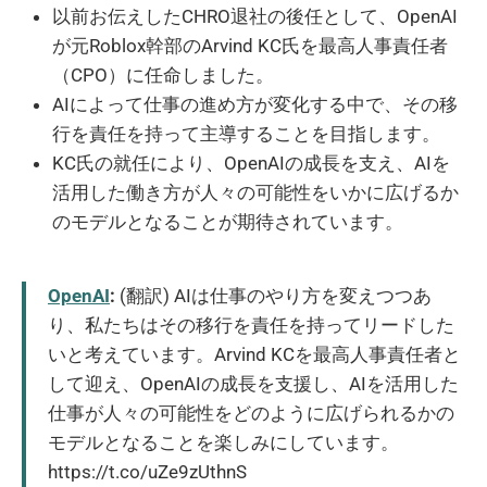
以前お伝えしたCHRO退社の後任として、OpenAI
が元Roblox幹部のArvind KC氏を最高人事責任者
（CPO）に任命しました。
AIによって仕事の進め方が変化する中で、その移
行を責任を持って主導することを目指します。
KC氏の就任により、OpenAIの成長を支え、AIを
活用した働き方が人々の可能性をいかに広げるか
のモデルとなることが期待されています。
OpenAI
:
(翻訳) AIは仕事のやり方を変えつつあ
り、私たちはその移行を責任を持ってリードした
いと考えています。Arvind KCを最高人事責任者と
して迎え、OpenAIの成長を支援し、AIを活用した
仕事が人々の可能性をどのように広げられるかの
モデルとなることを楽しみにしています。
https://t.co/uZe9zUthnS