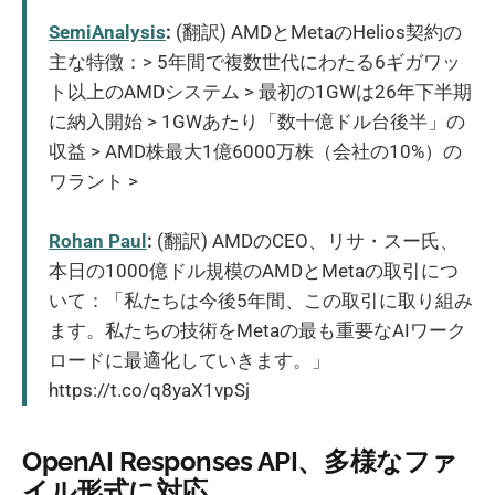
SemiAnalysis
:
(翻訳) AMDとMetaのHelios契約の
主な特徴：> 5年間で複数世代にわたる6ギガワッ
ト以上のAMDシステム > 最初の1GWは26年下半期
に納入開始 > 1GWあたり「数十億ドル台後半」の
収益 > AMD株最大1億6000万株（会社の10%）の
ワラント >
Rohan Paul
:
(翻訳) AMDのCEO、リサ・スー氏、
本日の1000億ドル規模のAMDとMetaの取引につ
いて：「私たちは今後5年間、この取引に取り組み
ます。私たちの技術をMetaの最も重要なAIワーク
ロードに最適化していきます。」
https://t.co/q8yaX1vpSj
OpenAI Responses API、多様なファ
イル形式に対応