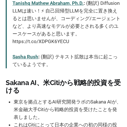
Tanishq Mathew Abraham, Ph.D.
:
(翻訳) Diffusion
LLMは速い！⚡ 自己回帰型LLMを完全に置き換え
るとは思いませんが、コーディング/エージェント
など、より高速なモデルが必要とされる多くのユ
ースケースがあると思います。
https://t.co/XDPGK6YECU
Sasha Rush
:
(翻訳) テキスト拡散は本当に起こっ
ているようです。
Sakana AI、米Citiから戦略的投資を受
ける
東京を拠点とするAI研究開発ラボのSakana AIが、
米金融大手Citiから戦略的投資を受けたことを発
表しました。
これはCitiにとって日本の企業への初の同様の投