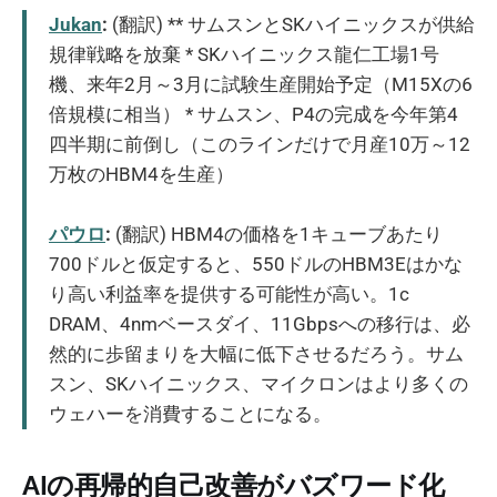
Jukan
:
(翻訳) ** サムスンとSKハイニックスが供給
規律戦略を放棄 * SKハイニックス龍仁工場1号
機、来年2月～3月に試験生産開始予定（M15Xの6
倍規模に相当） * サムスン、P4の完成を今年第4
四半期に前倒し（このラインだけで月産10万～12
万枚のHBM4を生産）
パウロ
:
(翻訳) HBM4の価格を1キューブあたり
700ドルと仮定すると、550ドルのHBM3Eはかな
り高い利益率を提供する可能性が高い。1c
DRAM、4nmベースダイ、11Gbpsへの移行は、必
然的に歩留まりを大幅に低下させるだろう。サム
スン、SKハイニックス、マイクロンはより多くの
ウェハーを消費することになる。
AIの再帰的自己改善がバズワード化