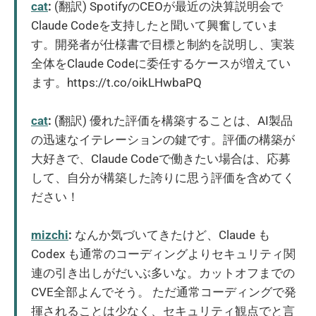
cat
:
(翻訳) SpotifyのCEOが最近の決算説明会で
Claude Codeを支持したと聞いて興奮していま
す。開発者が仕様書で目標と制約を説明し、実装
全体をClaude Codeに委任するケースが増えてい
ます。https://t.co/oikLHwbaPQ
cat
:
(翻訳) 優れた評価を構築することは、AI製品
の迅速なイテレーションの鍵です。評価の構築が
大好きで、Claude Codeで働きたい場合は、応募
して、自分が構築した誇りに思う評価を含めてく
ださい！
mizchi
:
なんか気づいてきたけど、Claude も
Codex も通常のコーディングよりセキュリティ関
連の引き出しがだいぶ多いな。カットオフまでの
CVE全部よんでそう。 ただ通常コーディングで発
揮されることは少なく、セキュリティ観点でと言