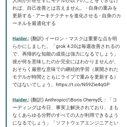
人間が介在せずにモデルが以下のことをできなけ
れば、自己改善とは言えません。 - 自身の重みを
更新する - アーキテクチャを進化させる - 自身のカ
ーネルを最適化する
Haider.
:
(翻訳) イーロン・マスクは重要な点を明
らかにしました。「grok 4.20は毎週改善されるの
で、再帰的な知能の成長は強力になるでしょう」
彼が何を意味したのか完全にはわかりませんが、
おそらく厳密な意味での継続的学習（展開された
モデルが時間とともにライブで重みを更新する）
ではないでしょう。https://t.co/N59Zie4qGP
Haider.
:
(翻訳) AnthropicのBoris Cherny氏：「コ
ーディングは今日、事実上解決されており、まも
なくあらゆる分野のすべての人が利用できるよう
になるでしょう」「ソフトウェアエンジニアとい