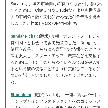
Sarvamは、国内市場向けの有力な競合相手を創出
するために、ChatGPTやClaudeなどよりも世界最
大の市場の言語や文化に合わせたAIモデルを発表
しました。https://t.co/DR4YMbkPWT
Sundar Pichai
:
(翻訳) 今朝、ナレンドラ・モディ
首相閣下とお会いできて光栄でした。Googleが、
健康を改善し、あらゆる言語での情報へのアクセ
スを拡大し、スタートアップ、農業などを支援す
るために、インドのあらゆるレベルでAIを導入す
るという彼の使命にどのように貢献しているかに
ついて話し合いました。ありがとうございまし
た。
Bloomberg
:
(翻訳) Nvidiaは、一連の現地パートナ
ーシップとインフラストラクチャへのコミットメ
ントにより、インドへの進出を深めており、南ア