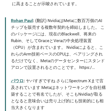
に高まることが示唆されています。
Rohan Paul
:
(翻訳) NvidiaはMetaに数百万個のAI
チップを販売する複数年契約を締結しました。 こ
のパッケージには、現在のBlackwell、将来の
Rubin、そしてGraceとVeraの中央処理装置
（CPU）が含まれています。 Nvidiaによると、こ
れらのArm技術ベースのCPUは、ペアリングされ
るだけでなく、Metaのデータセンターにスタンド
アロンで設置されるとのことです。 https:/...
パウロ
:
ヤバすぎですね さらにSpectrum Xまで言
及されています Metaはネットワーキングを自社構
築することで有名でしたが、そこもNvidiaが取る
となると意味合いは売り上げ的にも技術的にも相
当大きくなります