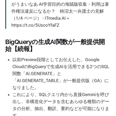
がうまいなあ AI学習目的の海賊版収集・利用は著
作権法違反になるか？ 柿沼太一弁護士の見解
（1/4 ページ） - ITmedia AI＋
https://t.co/5UscoYfaFZ
BigQueryの生成AI関数が一般提供開
始【続報】
以前Preview段階としてお伝えした、Google
CloudのBigQueryで生成AIを活用できる2つのSQL
関数「AI.GENERATE」と
「AI.GENERATE_TABLE」が一般提供版（GA）に
なりました。
これにより、SQLクエリ内から直接Geminiを呼び
出し、非構造化データを含むあらゆる種類のデー
タの分析、抽出、翻訳、要約などが可能になりま
す。