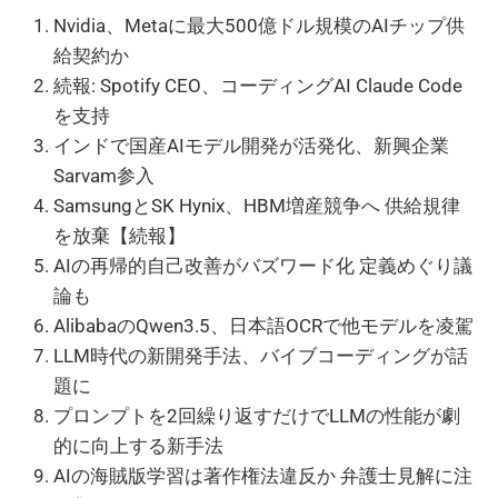
Nvidia、Metaに最大500億ドル規模のAIチップ供
給契約か
続報: Spotify CEO、コーディングAI Claude Code
を支持
インドで国産AIモデル開発が活発化、新興企業
Sarvam参入
SamsungとSK Hynix、HBM増産競争へ 供給規律
を放棄【続報】
AIの再帰的自己改善がバズワード化 定義めぐり議
論も
AlibabaのQwen3.5、日本語OCRで他モデルを凌駕
LLM時代の新開発手法、バイブコーディングが話
題に
プロンプトを2回繰り返すだけでLLMの性能が劇
的に向上する新手法
AIの海賊版学習は著作権法違反か 弁護士見解に注