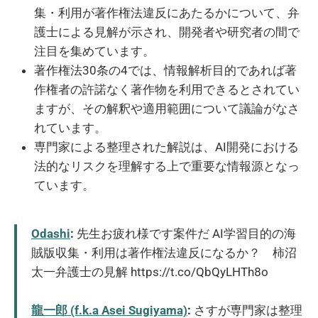
集・利用が著作権法違反にあたるかについて、弁
護士による見解が示され、開発者や研究者の間で
注目を集めています。
著作権法30条の4では、情報解析目的であれば著
作権者の許諾なく著作物を利用できるとされてい
ますが、その解釈や適用範囲について議論がなさ
れています。
専門家による整理された解説は、AI開発における
法的なリスクを理解する上で重要な情報源となっ
ています。
Odashi
:
先生お疲れ様です案件だ AI学習目的の海
賊版収集・利用は著作権法違反になるか？ 柿沼
太一弁護士の見解 https://t.co/QbQyLHTh8o
龍一郎 (f.k.a Asei Sugiyama)
:
さすが専門家は整理