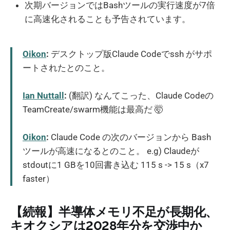
次期バージョンではBashツールの実行速度が7倍
に高速化されることも予告されています。
Oikon
:
デスクトップ版Claude Codeでssh がサポ
ートされたとのこと。
Ian Nuttall
:
(翻訳) なんてこった、Claude Codeの
TeamCreate/swarm機能は最高だ 🤯
Oikon
:
Claude Code の次のバージョンから Bash
ツールが高速になるとのこと。 e.g) Claudeが
stdoutに1 GBを10回書き込む 115 s -> 15 s（x7
faster）
【続報】半導体メモリ不足が長期化、
キオクシアは2028年分を交渉中か