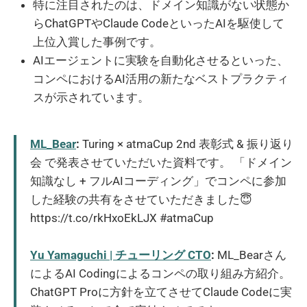
特に注目されたのは、ドメイン知識がない状態か
らChatGPTやClaude CodeといったAIを駆使して
上位入賞した事例です。
AIエージェントに実験を自動化させるといった、
コンペにおけるAI活用の新たなベストプラクティ
スが示されています。
ML_Bear
:
Turing × atmaCup 2nd 表彰式 & 振り返り
会 で発表させていただいた資料です。 「ドメイン
知識なし + フルAIコーディング」でコンペに参加
した経験の共有をさせていただきました😇
https://t.co/rkHxoEkLJX #atmaCup
Yu Yamaguchi | チューリング CTO
:
ML_Bearさん
によるAI Codingによるコンペの取り組み方紹介。
ChatGPT Proに方針を立てさせてClaude Codeに実