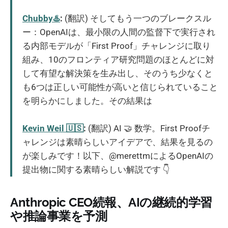
Chubby♨️
:
(翻訳) そしてもう一つのブレークスル
ー：OpenAIは、最小限の人間の監督下で実行され
る内部モデルが「First Proof」チャレンジに取り
組み、10のフロンティア研究問題のほとんどに対
して有望な解決策を生み出し、そのうち少なくと
も6つは正しい可能性が高いと信じられていること
を明らかにしました。その結果は
Kevin Weil 🇺🇸
:
(翻訳) AI 🤝 数学。First Proofチ
ャレンジは素晴らしいアイデアで、結果を見るの
が楽しみです！以下、@merettmによるOpenAIの
提出物に関する素晴らしい解説です 👇
Anthropic CEO続報、AIの継続的学習
や推論事業を予測