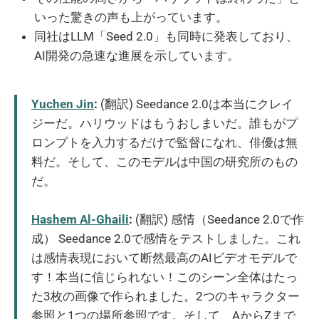
いった驚きの声も上がっています。
同社はLLM「Seed 2.0」も同時に発表しており、
AI開発の急速な進展を示しています。
Yuchen Jin
:
(翻訳) Seedance 2.0は本当にクレイ
ジーだ。ハリウッドはもうおしまいだ。誰もがプ
ロンプトを入力するだけで監督になれ、俳優は無
料だ。そして、このモデルは中国の研究所のもの
だ。
Hashem Al-Ghaili
:
(翻訳) 感情（Seedance 2.0で作
成） Seedance 2.0で感情をテストしました。これ
は感情表現において断然最高のAIビデオモデルで
す！本当に信じられない！このシーン全体はたっ
た3枚の画像で作られました。2つのキャラクター
参照と1つの場所参照です。そして、AからZまで