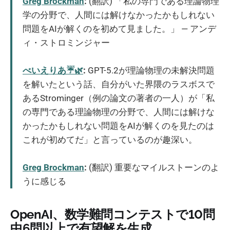
Greg Brockman
:
(翻訳) 「私の専門である理論物理
学の分野で、人間には解けなかったかもしれない
問題をAIが解くのを初めて見ました。」 — アンデ
ィ・ストロミンジャー
べいえりあ☔🌿
:
GPT-5.2が理論物理の未解決問題
を解いたという話、自分がいた界隈のラスボスで
あるStrominger（例の論文の著者の一人）が「私
の専門である理論物理の分野で、人間には解けな
かったかもしれない問題をAIが解くのを見たのは
これが初めてだ」と言っているのが趣深い。
Greg Brockman
:
(翻訳) 重要なマイルストーンのよ
うに感じる
OpenAI、数学難問コンテストで10問
中6問以上で有望解を生成