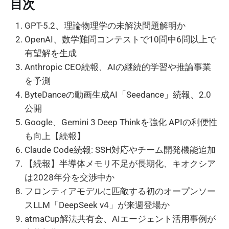
目次
GPT-5.2、理論物理学の未解決問題解明か
OpenAI、数学難問コンテストで10問中6問以上で
有望解を生成
Anthropic CEO続報、AIの継続的学習や推論事業
を予測
ByteDanceの動画生成AI「Seedance」続報、2.0
公開
Google、Gemini 3 Deep Thinkを強化 APIの利便性
も向上【続報】
Claude Code続報: SSH対応やチーム開発機能追加
【続報】半導体メモリ不足が長期化、キオクシア
は2028年分を交渉中か
フロンティアモデルに匹敵する初のオープンソー
スLLM「DeepSeek v4」が来週登場か
atmaCup解法共有会、AIエージェント活用事例が