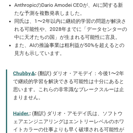
AnthropicのDario Amodei CEOが、AIに関する新
たな予測を複数発表しました。
同氏は、1〜2年以内に継続的学習の問題が解決さ
れる可能性や、2028年までに「データセンターの
中に天才たちの国」が生まれる可能性に言及。
また、AIの推論事業は粗利益が50%を超えるとの
見方も示しています。
Chubby♨️
:
(翻訳) ダリオ・アモデイ：今後1〜2年
で継続的学習を解決できる可能性は十分にあると
思います。これらの非常識なブレークスルーは止
まりません。
Haider.
:
(翻訳) ダリオ・アモデイ氏は、ソフトウ
ェアエンジニアリングはエントリーレベルのホワ
イトカラーの仕事よりも早く破壊される可能性が