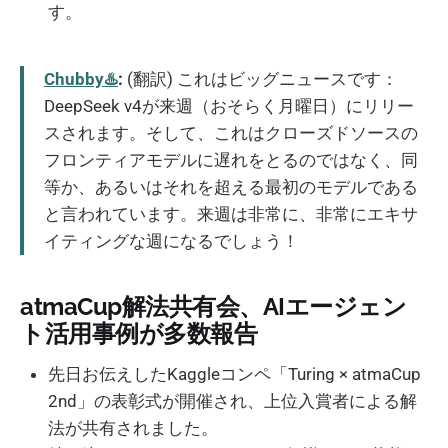
す。
Chubby♨️
:
(翻訳) これはビッグニュースです：
DeepSeek v4が来週（おそらく月曜日）にリリー
スされます。そして、これはクローズドソースの
フロンティアモデルに遅れをとるのではなく、同
等か、あるいはそれを超える最初のモデルである
と言われています。来週は非常に、非常にエキサ
イティングな週になるでしょう！
atmaCup解法共有会、AIエージェン
ト活用事例が多数報告
先日お伝えしたKaggleコンペ「Turing × atmaCup
2nd」の表彰式が開催され、上位入賞者による解
法が共有されました。