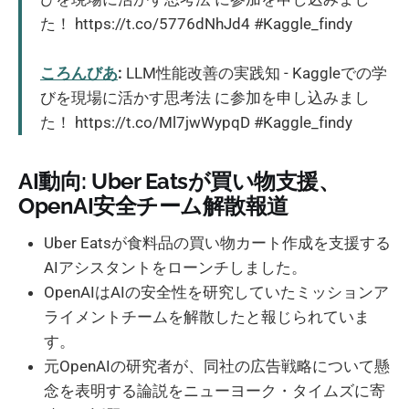
た！ https://t.co/5776dNhJd4 #Kaggle_findy
ころんびあ
:
LLM性能改善の実践知 - Kaggleでの学
びを現場に活かす思考法 に参加を申し込みまし
た！ https://t.co/Ml7jwWypqD #Kaggle_findy
AI動向: Uber Eatsが買い物支援、
OpenAI安全チーム解散報道
Uber Eatsが食料品の買い物カート作成を支援する
AIアシスタントをローンチしました。
OpenAIはAIの安全性を研究していたミッションア
ライメントチームを解散したと報じられていま
す。
元OpenAIの研究者が、同社の広告戦略について懸
念を表明する論説をニューヨーク・タイムズに寄