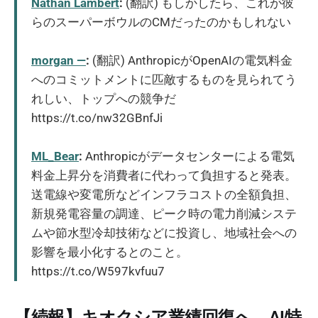
Nathan Lambert
:
(翻訳) もしかしたら、これが彼
らのスーパーボウルのCMだったのかもしれない
morgan —
:
(翻訳) AnthropicがOpenAIの電気料金
へのコミットメントに匹敵するものを見られてう
れしい、トップへの競争だ
https://t.co/nw32GBnfJi
ML_Bear
:
Anthropicがデータセンターによる電気
料金上昇分を消費者に代わって負担すると発表。
送電線や変電所などインフラコストの全額負担、
新規発電容量の調達、ピーク時の電力削減システ
ムや節水型冷却技術などに投資し、地域社会への
影響を最小化するとのこと。
https://t.co/W597kvfuu7
【続報】キオクシア業績回復へ、AI特