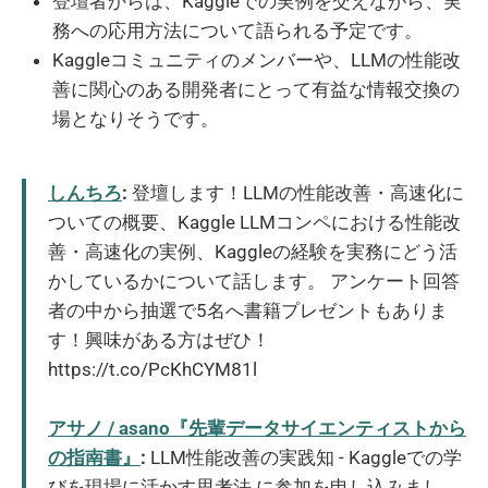
登壇者からは、Kaggleでの実例を交えながら、実
務への応用方法について語られる予定です。
Kaggleコミュニティのメンバーや、LLMの性能改
善に関心のある開発者にとって有益な情報交換の
場となりそうです。
しんちろ
:
登壇します！LLMの性能改善・高速化に
ついての概要、Kaggle LLMコンペにおける性能改
善・高速化の実例、Kaggleの経験を実務にどう活
かしているかについて話します。 アンケート回答
者の中から抽選で5名へ書籍プレゼントもありま
す！興味がある方はぜひ！
https://t.co/PcKhCYM81l
アサノ / asano『先輩データサイエンティストから
の指南書』
:
LLM性能改善の実践知 - Kaggleでの学
びを現場に活かす思考法 に参加を申し込みまし