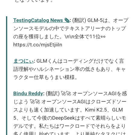
TestingCatalog News 🗞
:
(翻訳) GLM-5は、オープ
ンソースモデルの中でテキストアリーナのトップ
の座を獲得しました。\n\n全体で11位👀
https://t.co/mjsEtjiiIn
まつにぃ
:
GLMくんはコーディングだけでなく言
語理解やハルシネーション率の低さもあり、キャ
ラクター仕草もうまい模様。
Bindu Reddy
:
(翻訳) 🚀🚀 オープンソースAGIを感
じよう 🚀🚀 オープンソースAGIはクローズドソー
スよりも速く加速しています。Kimi K2.5、GLM
5、そして今後のDeepSeekはすべて素晴らしいモ
デルです。私たちはワークロードでそれらをより
多く使用し始めています。より単純なタスクには