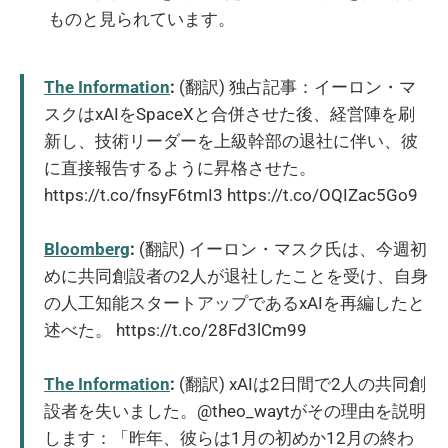
ものと見られています。
The Information
:
(翻訳) 独占記事：イーロン・マ
スクはxAIをSpaceXと合併させた後、経営陣を刷
新し、技術リーダーを上級幹部の退社に伴い、彼
に直接報告するように昇格させた。
https://t.co/fnsyF6tmI3 https://t.co/OQIZac5Go9
Bloomberg
:
(翻訳) イーロン・マスク氏は、今週初
めに共同創設者の2人が退社したことを受け、自身
の人工知能スタートアップであるxAIを再編したと
述べた。 https://t.co/28Fd3lCm99
The Information
:
(翻訳) xAIは2日間で2人の共同創
設者を失いました。@theo_waytがその理由を説明
します：「昨年、彼らは1月の初めか12月の終わ