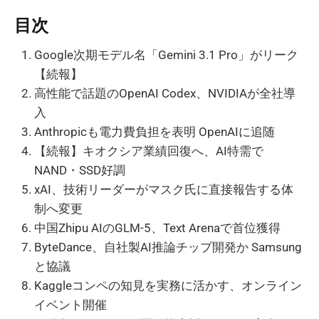
目次
Google次期モデル名「Gemini 3.1 Pro」がリーク
【続報】
高性能で話題のOpenAI Codex、NVIDIAが全社導
入
Anthropicも電力費負担を表明 OpenAIに追随
【続報】キオクシア業績回復へ、AI特需で
NAND・SSD好調
xAI、技術リーダーがマスク氏に直接報告する体
制へ変更
中国Zhipu AIのGLM-5、Text Arenaで首位獲得
ByteDance、自社製AI推論チップ開発か Samsung
と協議
Kaggleコンペの知見を実務に活かす、オンライン
イベント開催