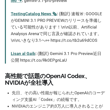
leo 🐾
:
gemini-3.1-pro-preview
TestingCatalog News 🗞
:
(翻訳) 速報🚨: GOOGLE
がGEMINI 3.1 PRO PREVIEWのリリースを準備し
ている可能性があります！\n\n以前、Artificial
Analysys Arenaで同じ言及が確認されています。
\n\nいきなり3.1へ👀 https://t.co/tb2u69dCOS
Lisan al Gaib
:
(翻訳) Gemini 3.1 Pro Preview近日
公開 https://t.co/Rk0EPgnLaU
高性能で話題のOpenAI Codex、
NVIDIAが全社導入
先日、その高い性能が報じられたOpenAIのコーデ
ィング支援AI「Codex」の続報です。
NVIDIAのエンジニア約3万人に導入されることが