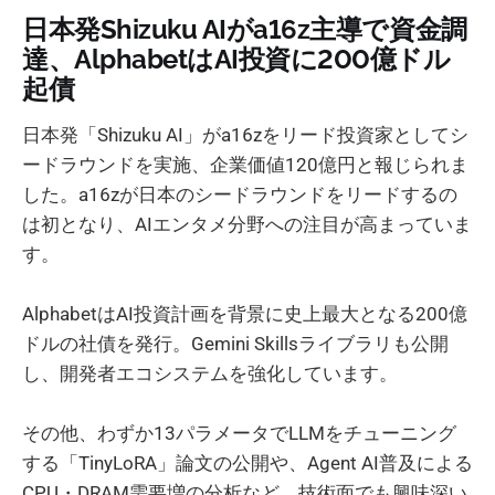
日本発Shizuku AIがa16z主導で資金調
達、AlphabetはAI投資に200億ドル
起債
日本発「Shizuku AI」がa16zをリード投資家としてシ
ードラウンドを実施、企業価値120億円と報じられま
した。a16zが日本のシードラウンドをリードするの
は初となり、AIエンタメ分野への注目が高まっていま
す。
AlphabetはAI投資計画を背景に史上最大となる200億
ドルの社債を発行。Gemini Skillsライブラリも公開
し、開発者エコシステムを強化しています。
その他、わずか13パラメータでLLMをチューニング
する「TinyLoRA」論文の公開や、Agent AI普及による
CPU・DRAM需要増の分析など、技術面でも興味深い