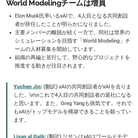
World Modelingチームは増員
Elon Musk氏率いるxAIで、4人目となる共同創設
者が辞任したことが明らかになりました。
主要メンバーの離脱が続く一方で、同社は世界の
シミュレーションを目指す「World Modeling」チ
ームの人材募集を開始しています。
組織の再編と並行して、野心的なプロジェクトを
推進する動きが注目されます。
Yuchen Jin
:
(翻訳) xAIの共同創設者がxAIを去りま
した。\n\nこれで4人目の共同創設者の退社になる
と思います。また、Greg Yangも病気です。それで
もxAIがトップモデルを構築できることを願ってい
ます。
Lisan al Gaib
:
(翻訳) リサンはxAIはワールドモデ