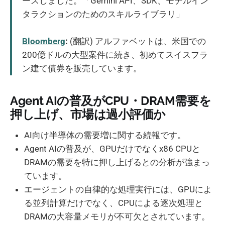
ースしました。「Gemini API、SDK、モデルイン
タラクションのためのスキルライブラリ」
Bloomberg
:
(翻訳) アルファベットは、米国での
200億ドルの大型案件に続き、初めてスイスフラ
ン建て債券を販売しています。
Agent AIの普及がCPU・DRAM需要を
押し上げ、市場は過小評価か
AI向け半導体の需要増に関する続報です。
Agent AIの普及が、GPUだけでなくx86 CPUと
DRAMの需要を特に押し上げるとの分析が強まっ
ています。
エージェントの自律的な処理実行には、GPUによ
る並列計算だけでなく、CPUによる逐次処理と
DRAMの大容量メモリが不可欠とされています。