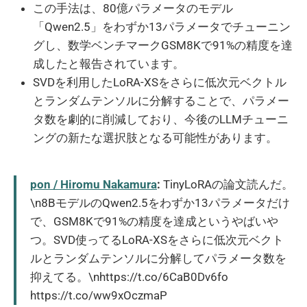
この手法は、80億パラメータのモデル
「Qwen2.5」をわずか13パラメータでチューニン
グし、数学ベンチマークGSM8Kで91%の精度を達
成したと報告されています。
SVDを利用したLoRA-XSをさらに低次元ベクトル
とランダムテンソルに分解することで、パラメー
タ数を劇的に削減しており、今後のLLMチューニ
ングの新たな選択肢となる可能性があります。
pon / Hiromu Nakamura
:
TinyLoRAの論文読んだ。
\n8BモデルのQwen2.5をわずか13パラメータだけ
で、GSM8Kで91%の精度を達成というやばいや
つ。SVD使ってるLoRA-XSをさらに低次元ベクト
ルとランダムテンソルに分解してパラメータ数を
抑えてる。\nhttps://t.co/6CaB0Dv6fo
https://t.co/ww9xOczmaP