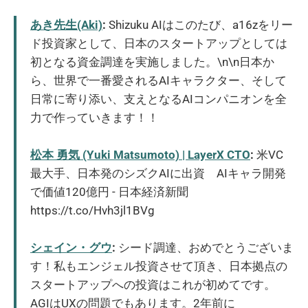
あき先生(Aki)
:
Shizuku AIはこのたび、a16zをリー
ド投資家として、日本のスタートアップとしては
初となる資金調達を実施しました。\n\n日本か
ら、世界で一番愛されるAIキャラクター、そして
日常に寄り添い、支えとなるAIコンパニオンを全
力で作っていきます！！
松本 勇気 (Yuki Matsumoto) | LayerX CTO
:
米VC
最大手、日本発のシズクAIに出資 AIキャラ開発
で価値120億円 - 日本経済新聞
https://t.co/Hvh3jl1BVg
シェイン・グウ
:
シード調達、おめでとうございま
す！私もエンジェル投資させて頂き、日本拠点の
スタートアップへの投資はこれが初めてです。
AGIはUXの問題でもあります。2年前に