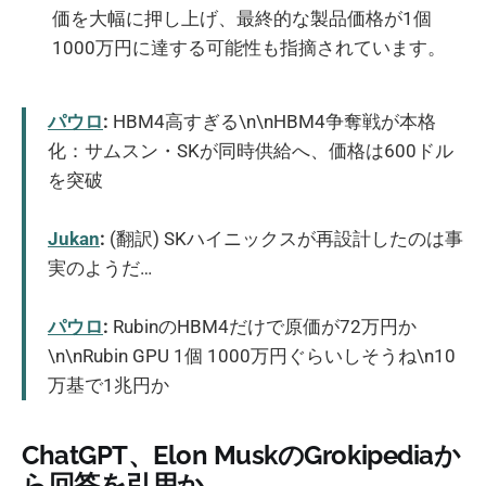
価を大幅に押し上げ、最終的な製品価格が1個
1000万円に達する可能性も指摘されています。
パウロ
:
HBM4高すぎる\n\nHBM4争奪戦が本格
化：サムスン・SKが同時供給へ、価格は600ドル
を突破
Jukan
:
(翻訳) SKハイニックスが再設計したのは事
実のようだ…
パウロ
:
RubinのHBM4だけで原価が72万円か
\n\nRubin GPU 1個 1000万円ぐらいしそうね\n10
万基で1兆円か
ChatGPT、Elon MuskのGrokipediaか
ら回答を引用か