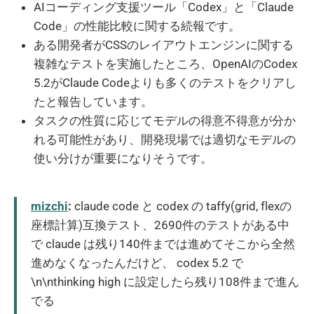
AIコーディング支援ツール「Codex」と「Claude
Code」の性能比較に関する続報です。
ある開発者がCSSのレイアウトエンジンに関する
複雑なテストを実施したところ、OpenAIのCodex
5.2がClaude Codeよりも多くのテストをクリアし
たと報告しています。
タスクの性質に応じてモデルの得意不得意が分か
れる可能性があり、開発現場では適切なモデルの
使い分けが重要になりそうです。
mizchi
:
claude code と codex の taffy(grid, flexの
座標計算)互換テスト、2690件のテストがある中
で claude は残り140件までは進めてそこから全然
進めなくなったんだけど、 codex 5.2 で
\n\nthinking high に設定したら残り108件まで進ん
でる