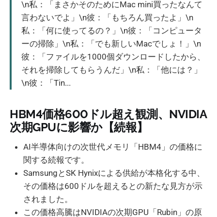
\n私：「まさかそのためにMac mini買ったなんて
言わないでよ」\n彼：「もちろん買ったよ」\n
私：「何に使ってるの？」\n彼：「コンピュータ
ーの掃除」\n私：「でも新しいMacでしょ！」\n
彼：「ファイルを1000個ダウンロードしたから、
それを掃除してもらうんだ」\n私：「他には？」
\n彼：「Tin...
HBM4価格600ドル超え観測、NVIDIA
次期GPUに影響か【続報】
AI半導体向けの次世代メモリ「HBM4」の価格に
関する続報です。
SamsungとSK Hynixによる供給が本格化する中、
その価格は600ドルを超えるとの新たな見方が示
されました。
この価格高騰はNVIDIAの次期GPU「Rubin」の原