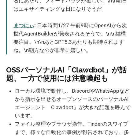
るにあたり、フィードバックが欲しい」\n\n明日
はエキサイティングな日になりそうだ
まつにぃ
:
日本時間1/27 午前9時にOpenAIから次
世代AgentBuilderが発表されるそうで。\n\n結構
要注目。\n\nあとGPT5.3あたりも期待されます
ね。\n朝方なのが非常に嬉しい。
OSSパーソナルAI「Clawdbot」が話
題、一方で使用には注意喚起も
ローカル環境で動作し、DiscordやWhatsAppなど
から指示を出せるオープンソースのパーソナルAI
エージェント「Clawdbot」が大きな話題を呼んで
います。
ファイル整理やブラウザ操作、Tinderのスワイプ
まで、様々な自動化の事例が報告されており、多