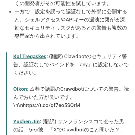
くの開発者がその可能性を試しています。
一方で、設定を誤って認証なしで外部に公開する
と、シェルアクセスやAPIキーの漏洩に繋がる深
刻なセキュリティリスクがあるとの警告も複数の
専門家から出されています。
Kol Tregaskes
:
(翻訳) Clawdbotのセキュリティ警
告、認証なしでバインドを「any」に設定しないで
ください。
Oikon
:
⚠️巷で話題のCrawdbotについての警告。読
んでおいた方が良いです。
\n\nhttps://t.co/qf7eo5SQrM
Yuchen Jin
:
(翻訳) サンフランシスコで会った男
の話。\n\n彼：「XでClawdbotのこと聞いた？」