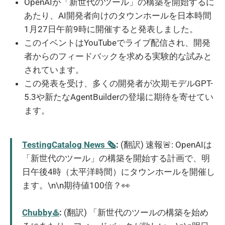
OpenAIが「新世代のツール」の構築を開始するに
あたり、AI開発者向けのタウンホールを日本時間
1月27日午前9時に開催すると発表しました。
このイベントはYouTubeでライブ配信され、開発
者からのフィードバックを求める実験的な試みと
されています。
この発表を受け、多くの開発者が次期モデルGPT-
5.3や新たなAgentBuilderの登場に期待を寄せてい
ます。
TestingCatalog News 🗞
:
(翻訳) 速報🚨: OpenAIは
「新世代のツール」の構築を開始する計画で、明
日午後4時（太平洋時間）にタウンホールを開催し
ます。\n\n期待値100倍？👀
Chubby♨️
:
(翻訳) 「新世代のツールの構築を始め