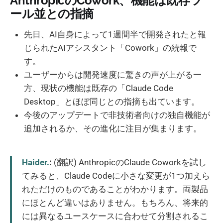
AnthropicのCowork、機能は既存ツ
ール並との指摘
先日、AI自身によって1週間半で開発されたと報
じられたAIアシスタント「Cowork」の続報で
す。
ユーザーからは開発速度に驚きの声が上がる一
方、現状の機能は既存の「Claude Code
Desktop」とほぼ同じとの指摘も出ています。
今後のアップデートで非技術者向けの独自機能が
追加されるか、その進化に注目が集まります。
Haider.
:
(翻訳) AnthropicのClaude Coworkを試し
てみると、Claude Codeに小さな変更が1つ加えら
れただけのものであることがわかります。両製品
にほとんど違いはありません。もちろん、将来的
には異なるユースケースに合わせて分割されるこ