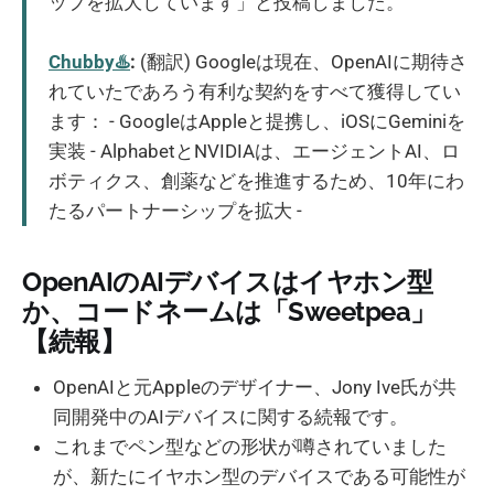
ップを拡大しています」と投稿しました。
Chubby♨️
:
(翻訳) Googleは現在、OpenAIに期待さ
れていたであろう有利な契約をすべて獲得してい
ます： - GoogleはAppleと提携し、iOSにGeminiを
実装 - AlphabetとNVIDIAは、エージェントAI、ロ
ボティクス、創薬などを推進するため、10年にわ
たるパートナーシップを拡大 -
OpenAIのAIデバイスはイヤホン型
か、コードネームは「Sweetpea」
【続報】
OpenAIと元Appleのデザイナー、Jony Ive氏が共
同開発中のAIデバイスに関する続報です。
これまでペン型などの形状が噂されていました
が、新たにイヤホン型のデバイスである可能性が