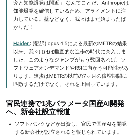
究と知能爆発は間近」 なんてことだ、Anthropicは
知能爆発を確信しているため、アライメントに注
力している。壁などなく、我々はまだ始まったば
かりだ！
Haider.
:
(翻訳) opus 4.5による最新のMETRの結果
以来、我々はほぼ垂直的な進歩の時代に突入しま
した。このようなジャンプがもう数回あれば、ソ
フトウェアオンデマンドやRSIに向かう可能性があ
ります。進歩はMETRの以前の7ヶ月の倍増期間に
匹敵するだけでなく、それを上回っています。
官民連携で1兆パラメータ国産AI開発
へ、新会社設立報道
ソフトバンクなどが出資し、官民で国産AIを開発
する新会社が設立されると報じられています。