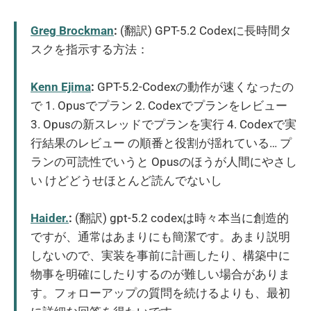
Greg Brockman
:
(翻訳) GPT-5.2 Codexに長時間タ
スクを指示する方法：
Kenn Ejima
:
GPT-5.2-Codexの動作が速くなったの
で 1. Opusでプラン 2. Codexでプランをレビュー
3. Opusの新スレッドでプランを実行 4. Codexで実
行結果のレビュー の順番と役割が揺れている… プ
ランの可読性でいうと Opusのほうが人間にやさし
い けどどうせほとんど読んでないし
Haider.
:
(翻訳) gpt-5.2 codexは時々本当に創造的
ですが、通常はあまりにも簡潔です。あまり説明
しないので、実装を事前に計画したり、構築中に
物事を明確にしたりするのが難しい場合がありま
す。フォローアップの質問を続けるよりも、最初