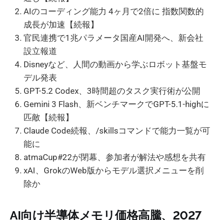
AIのコーディング能力 4ヶ月で2倍に 指数関数的
成長が加速【続報】
官民連携で1兆パラメータ国産AI開発へ、新会社
設立報道
Disneyなど、人間の動画から学ぶロボット基盤モ
デル発表
GPT-5.2 Codex、3時間超のタスク実行術が公開
Gemini 3 Flash、新ベンチマークでGPT-5.1-highに
匹敵【続報】
Claude Code続報、/skillsコマンドで能力一覧が可
能に
atmaCup#22が閉幕、参加者が解法や感想を共有
xAI、GrokのWeb版からモデル選択メニューを削
除か
AI向け半導体メモリ価格高騰、2027