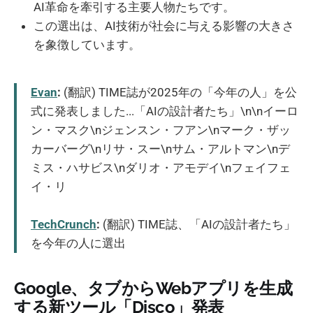
AI革命を牽引する主要人物たちです。
この選出は、AI技術が社会に与える影響の大きさ
を象徴しています。
Evan
:
(翻訳) TIME誌が2025年の「今年の人」を公
式に発表しました...「AIの設計者たち」\n\nイーロ
ン・マスク\nジェンスン・フアン\nマーク・ザッ
カーバーグ\nリサ・スー\nサム・アルトマン\nデ
ミス・ハサビス\nダリオ・アモデイ\nフェイフェ
イ・リ
TechCrunch
:
(翻訳) TIME誌、「AIの設計者たち」
を今年の人に選出
Google、タブからWebアプリを生成
する新ツール「Disco」発表