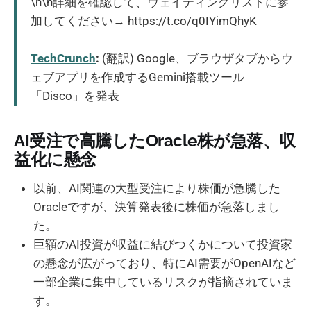
\n\n詳細を確認して、ウェイティングリストに参
加してください→ https://t.co/q0IYimQhyK
TechCrunch
:
(翻訳) Google、ブラウザタブからウ
ェブアプリを作成するGemini搭載ツール
「Disco」を発表
AI受注で高騰したOracle株が急落、収
益化に懸念
以前、AI関連の大型受注により株価が急騰した
Oracleですが、決算発表後に株価が急落しまし
た。
巨額のAI投資が収益に結びつくかについて投資家
の懸念が広がっており、特にAI需要がOpenAIなど
一部企業に集中しているリスクが指摘されていま
す。