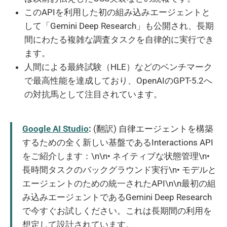
このAPIを利用した初の組み込みエージェントと
して「Gemini Deep Research」も公開され、長期
間にわたる複雑な調査タスクを自律的に実行でき
ます。
人間による最終試験（HLE）などのベンチマーク
で最高性能を達成しており、OpenAIのGPT-5.2へ
の対抗馬として注目されています。
Google AI Studio
:
(翻訳) 自律エージェントを構築
するための全く新しい基盤であるInteractions API
をご紹介します：\n\n• ネイティブな状態管理\n•
長時間タスクのバックグラウンド実行\n• モデルと
エージェントのための統一されたAPI\n\n最初の組
み込みエージェントであるGemini Deep Research
で今すぐお試しください。これは長期間の利用を
想定して設計されています。