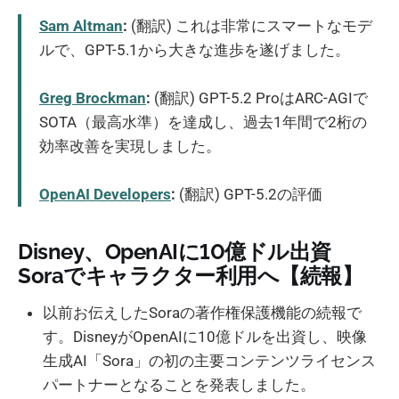
Sam Altman
:
(翻訳) これは非常にスマートなモデ
ルで、GPT-5.1から大きな進歩を遂げました。
Greg Brockman
:
(翻訳) GPT-5.2 ProはARC-AGIで
SOTA（最高水準）を達成し、過去1年間で2桁の
効率改善を実現しました。
OpenAI Developers
:
(翻訳) GPT-5.2の評価
Disney、OpenAIに10億ドル出資
Soraでキャラクター利用へ【続報】
以前お伝えしたSoraの著作権保護機能の続報で
す。DisneyがOpenAIに10億ドルを出資し、映像
生成AI「Sora」の初の主要コンテンツライセンス
パートナーとなることを発表しました。