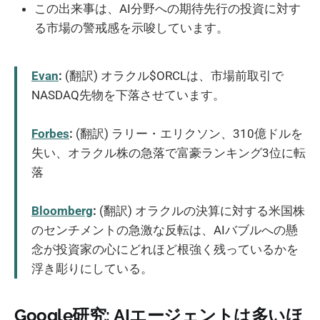
この出来事は、AI分野への期待先行の投資に対す
る市場の警戒感を示唆しています。
Evan
:
(翻訳) オラクル$ORCLは、市場前取引で
NASDAQ先物を下落させています。
Forbes
:
(翻訳) ラリー・エリクソン、310億ドルを
失い、オラクル株の急落で富豪ランキング3位に転
落
Bloomberg
:
(翻訳) オラクルの決算に対する米国株
のセンチメントの急激な反転は、AIバブルへの懸
念が投資家の心にどれほど根強く残っているかを
浮き彫りにしている。
Google研究: AIエージェントは多いほ