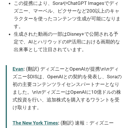
この提携により、SoraやChatGPT Imagesでディ
ズニー、マーベル、ピクサーなど200以上のキャ
ラクターを使ったコンテンツ生成が可能になりま
す。
生成された動画の一部はDisney+で公開される予
定で、AIとハリウッドのIP活用における画期的な
出来事として注目されています。
Evan
:
(翻訳) ディズニーとOpenAIが提携\n\nディ
ズニー$DISは、OpenAIとの契約を発表し、Soraの
初の主要コンテンツライセンスパートナーとなり
ました。\n\nディズニーはOpenAIに10億ドルの株
式投資を行い、追加株式を購入するワラントを受
け取ります。
The New York Times
:
(翻訳) 速報：ディズニー