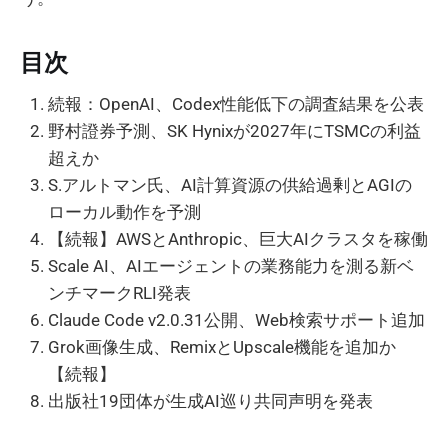
目次
続報：OpenAI、Codex性能低下の調査結果を公表
野村證券予測、SK Hynixが2027年にTSMCの利益
超えか
S.アルトマン氏、AI計算資源の供給過剰とAGIの
ローカル動作を予測
【続報】AWSとAnthropic、巨大AIクラスタを稼働
Scale AI、AIエージェントの業務能力を測る新ベ
ンチマークRLI発表
Claude Code v2.0.31公開、Web検索サポート追加
Grok画像生成、RemixとUpscale機能を追加か
【続報】
出版社19団体が生成AI巡り共同声明を発表