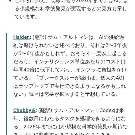
これらに加え、既報の通り2026年までにはAIによ
る小規模な科学的発見が実現するとの見方も示し
ています。
Haider.
:
(翻訳) サム・アルトマンは、AIの供給過
剰は避けられないと述べており、それは2〜3年後
か5〜6年後かもしれず、おそらく一度以上起こる
だろう。インテリジェンス単位あたりのコストは
年間40倍に低下しており、インフラに負担をかけ
ている。「ブレークスルーが続けば、個人のAGI
はラップトップで実行できるようになるかもしれ
ない」我々は需要が拡大すると予想している。
Chubby♨️
:
(翻訳) サム・アルトマン：Codexは来
年、複数日にわたるタスクを処理できるようにな
る。2026年までには小規模な科学的発見が期待で
き、さらに興奮すべきことがたくさんある！