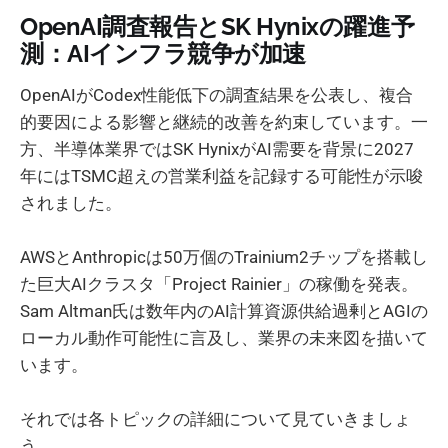
OpenAI調査報告とSK Hynixの躍進予
測：AIインフラ競争が加速
OpenAIがCodex性能低下の調査結果を公表し、複合
的要因による影響と継続的改善を約束しています。一
方、半導体業界ではSK HynixがAI需要を背景に2027
年にはTSMC超えの営業利益を記録する可能性が示唆
されました。
AWSとAnthropicは50万個のTrainium2チップを搭載し
た巨大AIクラスタ「Project Rainier」の稼働を発表。
Sam Altman氏は数年内のAI計算資源供給過剰とAGIの
ローカル動作可能性に言及し、業界の未来図を描いて
います。
それでは各トピックの詳細について見ていきましょ
う。