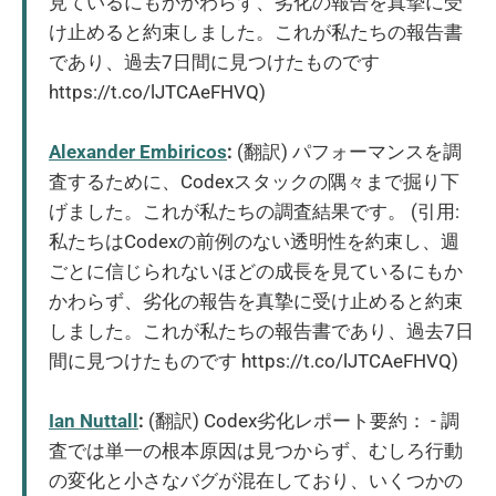
見ているにもかかわらず、劣化の報告を真摯に受
け止めると約束しました。これが私たちの報告書
であり、過去7日間に見つけたものです
https://t.co/lJTCAeFHVQ)
Alexander Embiricos
:
(翻訳) パフォーマンスを調
査するために、Codexスタックの隅々まで掘り下
げました。これが私たちの調査結果です。 (引用:
私たちはCodexの前例のない透明性を約束し、週
ごとに信じられないほどの成長を見ているにもか
かわらず、劣化の報告を真摯に受け止めると約束
しました。これが私たちの報告書であり、過去7日
間に見つけたものです https://t.co/lJTCAeFHVQ)
Ian Nuttall
:
(翻訳) Codex劣化レポート要約： - 調
査では単一の根本原因は見つからず、むしろ行動
の変化と小さなバグが混在しており、いくつかの