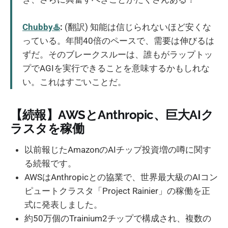
Chubby♨️
:
(翻訳) 知能は信じられないほど安くな
っている。年間40倍のペースで、需要は伸びるは
ずだ。そのブレークスルーは、誰もがラップトッ
プでAGIを実行できることを意味するかもしれな
い。これはすごいことだ。
【続報】AWSとAnthropic、巨大AIク
ラスタを稼働
以前報じたAmazonのAIチップ投資増の噂に関す
る続報です。
AWSはAnthropicとの協業で、世界最大級のAIコン
ピュートクラスタ「Project Rainier」の稼働を正
式に発表しました。
約50万個のTrainium2チップで構成され、複数の