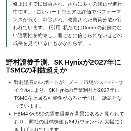
修正はすでに出荷され、さらに多くの修正が進行
中です。 - 古いハードウェアは評価でパフォーマ
ンスが低く、削除され、改善された負荷分散が行
われています。 (引用: 私たちはCodexの前例のな
い透明性を約束し、週ごとに信じられないほどの
成長を見ているにもかかわらず、...
野村證券予測、SK Hynixが2027年に
TSMCの利益超えか
野村證券のレポートが、メモリ市場のスーパーサ
イクルにより、SK Hynixの営業利益が2027年に
TSMCを上回る可能性があると予測し、話題とな
っています。
HBM4やeSSDの需要爆発が背景にあると見られて
おり、同社の目標株価も84万ウォンへと大幅に引
き上げられています。