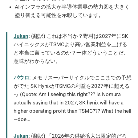
AIインフラの拡大が半導体業界の勢力図を大きく
塗り替える可能性を示唆しています。
Jukan
:
(翻訳) これは本当か？野村は2027年にSK
ハイニックスがTSMCより高い営業利益を上げる
と本当に言っているのか？一体どういうことだ、
意味がわからない。
パウロ
:
メモリスーパーサイクルでここまでの予想
がでた SK HynixがTSMCの利益を2027年に超える
っ (Quote: Am I seeing this right??? Is Nomura
actually saying that in 2027, SK hynix will have a
higher operating profit than TSMC??? What the hell
—doe...
Jukan
:
(翻訳) 「2026年の供給拡大は限定的だろ