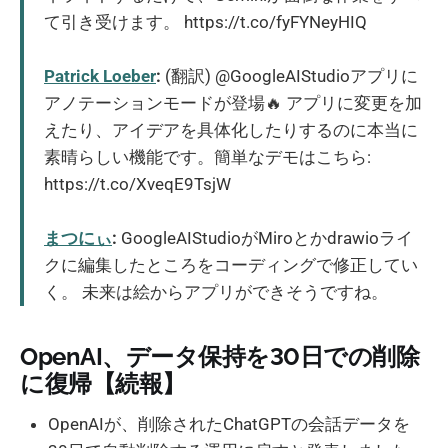
て引き受けます。 https://t.co/fyFYNeyHIQ
Patrick Loeber
:
(翻訳) @GoogleAIStudioアプリに
アノテーションモードが登場🔥 アプリに変更を加
えたり、アイデアを具体化したりするのに本当に
素晴らしい機能です。簡単なデモはこちら:
https://t.co/XveqE9TsjW
まつにぃ
:
GoogleAIStudioがMiroとかdrawioライ
クに編集したところをコーディングで修正してい
く。 未来は絵からアプリができそうですね。
OpenAI、データ保持を30日での削除
に復帰【続報】
OpenAIが、削除されたChatGPTの会話データを