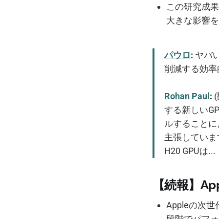
この研究成果
大きな影響を
パウロ
:
ヤバい
削減する効率
Rohan Paul
:
する新しいG
ルすることによ
主張しています
H20 GPUは...
【続報】Ap
Appleの次世
段階でパフォ