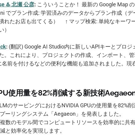
tase ♨️ 北瀬 公彦
:
こういうことか！ 最新の Google Map
mini でプラン作成: 学習済みのデータからプラン作成（
潰れたお店も出てくる） ↑ マップ検索: 単純なキーワ
い）
ick
:
(翻訳) Google AI Studio内に新しいAPIキーと
た。これにより、プロジェクトの作成、インポート、管
ーに名前を付けるなどの便利な機能も追加されました。現
、GPU使用量を82%削減する新技術Aegae
が、LLMのサービングにおけるNVIDIA GPUの使用量を82
Uプーリングシステム「Aegaeon」を発表しました。
複数のモデル間でコンピュートリソースを効率的に共
減と効率化を実現します。