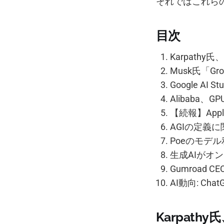
それではこれら
目次
Karpath
Musk氏「Gr
Google A
Alibaba、
【続報】App
AGIの定義
Poeのモデル利
生成AIがオ
Gumroad 
AI動向: Ch
Karpat