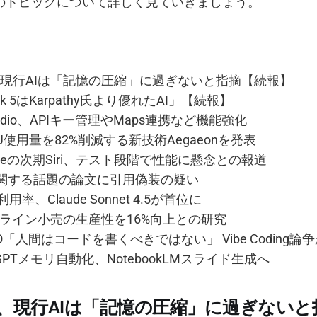
のトピックについて詳しく見ていきましょう。
y氏、現行AIは「記憶の圧縮」に過ぎないと指摘【続報】
ok 5はKarpathy氏より優れたAI」【続報】
I Studio、APIキー管理やMaps連携など機能強化
GPU使用量を82%削減する新技術Aegaeonを発表
leの次期Siri、テスト段階で性能に懸念との報道
に関する話題の論文に引用偽装の疑い
用率、Claude Sonnet 4.5が首位に
ンライン小売の生産性を16%向上との研究
CEO「人間はコードを書くべきではない」 Vibe Coding論
atGPTメモリ自動化、NotebookLMスライド生成へ
hy氏、現行AIは「記憶の圧縮」に過ぎない