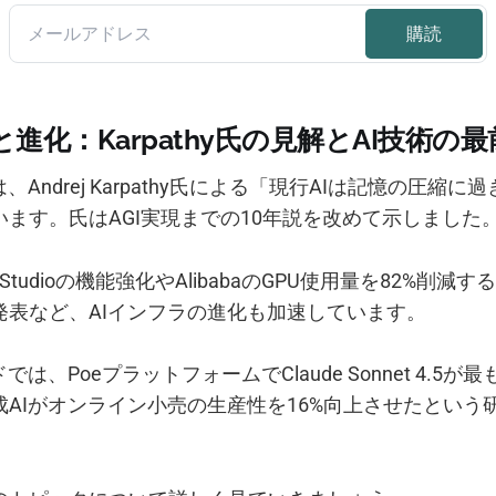
と進化：Karpathy氏の見解とAI技術の
、Andrej Karpathy氏による「現行AIは記憶の圧縮
ます。氏はAGI実現までの10年説を改めて示しました
AI Studioの機能強化やAlibabaのGPU使用量を82%削減
」の発表など、AIインフラの進化も加速しています。
では、PoeプラットフォームでClaude Sonnet 4.5
成AIがオンライン小売の生産性を16%向上させたという