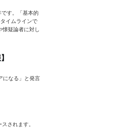
10年です。「基本的
rのタイムラインで
や懐疑論者に対し
報】
ンジニアになる」と発言
リースされます。