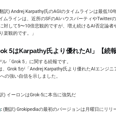
翻訳) Andrej Karpathy氏のAGIのタイムラインは最低
イムラインは、近所のSFのAIハウスパーティやTwitte
に対して5〜10倍悲観的ですが、増え続けるAI否定論者
り楽観的です。」
rok 5はKarpathy氏より優れたAI」【続
デル「Grok 5」に関する続報です。
k氏は、Grok 5が「Andrej Karpathy氏より優れたAIエ
への強い自信を示しました。
訳) イーロンはGrok-5に本当に強気だ
s
:
(翻訳) Grokipediaの最初のバージョンは月曜日にリ