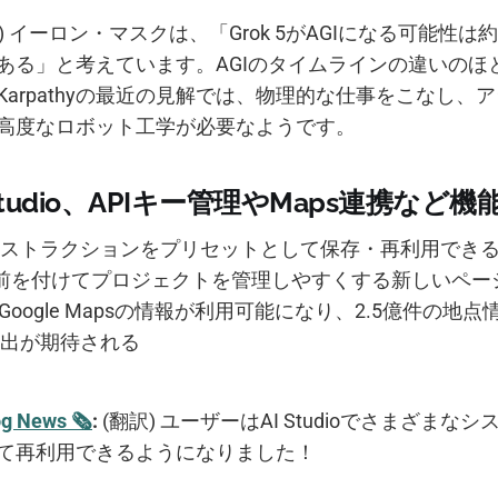
) イーロン・マスクは、「Grok 5がAGIになる可能性は約
ある」と考えています。AGIのタイムラインの違いのほ
Karpathyの最近の見解では、物理的な仕事をこなし、
高度なロボット工学が必要なようです。
AI Studio、APIキー管理やMaps連携など
ストラクションをプリセットとして保存・再利用でき
名前を付けてプロジェクトを管理しやすくする新しいペー
APIでGoogle Mapsの情報が利用可能になり、2.5億件の
出が期待される
og News 🗞
:
(翻訳) ユーザーはAI Studioでさまざまな
て再利用できるようになりました！