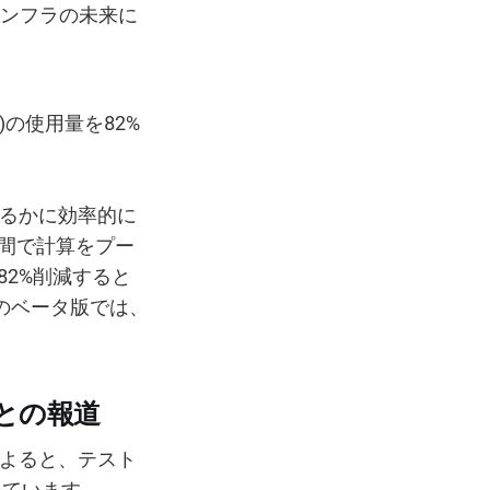
インフラの未来に
施)の使用量を82%
をはるかに効率的に
ル間で計算をプー
82%削減すると
上のベータ版では、
念との報道
n氏によると、テスト
れています。