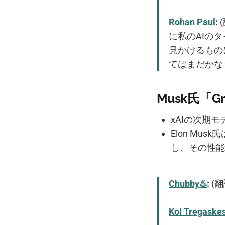
Rohan Paul
:
(
に私のAIのタ
見かけるもの
てはまだかな
Musk氏「G
xAIの次期モ
Elon Mus
し、その性能
Chubby♨️
:
(翻
Kol Tregaske