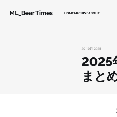
ML_Bear Times
HOME
ARCHIVE
ABOUT
20 10月 2025
202
まと