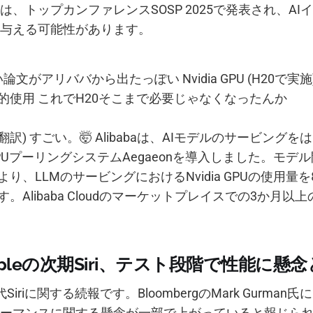
は、トップカンファレンスSOSP 2025で発表され、AI
与える可能性があります。
論文がアリババから出たっぽい Nvidia GPU (H20で実
的使用 これでH20そこまで必要じゃなくなったんか
(翻訳) すごい。🤯 Alibabaは、AIモデルのサービング
PUプーリングシステムAegaeonを導入しました。モデ
り、LLMのサービングにおけるNvidia GPUの使用量を
。Alibaba Cloudのマーケットプレイスでの3か月以
pleの次期Siri、テスト段階で性能に懸
代Siriに関する続報です。BloombergのMark Gurma
ーマンスに関する懸念が一部で上がっていると報じら