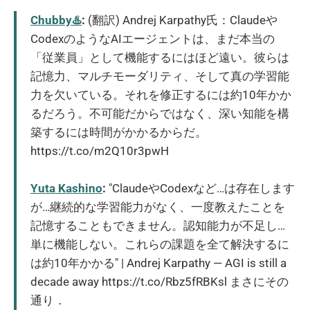
Chubby♨️
:
(翻訳) Andrej Karpathy氏：Claudeや
CodexのようなAIエージェントは、まだ本当の
「従業員」として機能するにはほど遠い。彼らは
記憶力、マルチモーダリティ、そして真の学習能
力を欠いている。それを修正するには約10年かか
るだろう。不可能だからではなく、深い知能を構
築するには時間がかかるからだ。
https://t.co/m2Q10r3pwH
Yuta Kashino
:
"ClaudeやCodexなど…は存在します
が…継続的な学習能力がなく、一度教えたことを
記憶することもできません。認知能力が不足し…
単に機能しない。これらの課題を全て解決するに
は約10年かかる" | Andrej Karpathy — AGI is still a
decade away https://t.co/Rbz5fRBKsl まさにその
通り．