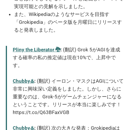
実現可能との見解を示しました。
また、Wikipediaのようなサービスを目指す
「Grokipedia」のベータ版を月曜日にリリースす
ると発表しました。
Pliny the Liberator 🐉󠅫󠄼󠄿󠅆󠄵󠄐󠅀󠄼󠄹󠄾󠅉󠅭
:
(翻訳) Grok 5がAGIを達成
する確率の私の推定値は現在10%で、上昇中で
す。
Chubby♨️
:
(翻訳) イーロン・マスクはAGIについて
非常に興味深い定義をしました。しかし、さらに
重要なのは、Grok-5がゲームチェンジャーになる
ということです。リリースが本当に楽しみです！
https://t.co/Q63BFaxVGB
Chubby♨️
:
(翻訳) 次の大きな発表：Grokipediaは