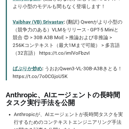
より小型のモデルも間もなく登場します！
Vaibhav (VB) Srivastav
:
(翻訳) Qwenがより小型の
（競争力のある）VLMをリリース - GPT-5 Miniと
競合 😍 > 30B A3B MoE > 推論および非推論 >
256Kコンテキスト（最大1Mまで可能） > 多言語
（32言語） https://t.co/imlVoFbzvI
ぱぷりか炒め
:
うおおQwen3-VL-30B-A3Bきとる！
https://t.co/7o0CGjoU5K
Anthropic、AIエージェントの長時間
タスク実行手法を公開
Anthropicが、AIエージェントが長時間タスクを実
行するためのコンテキストエンジニアリング手法