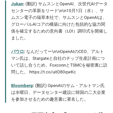
Jukan
:
(翻訳) サムスンとOpenAI、次世代AIデータ
センターの革新をリード\n\n10月1日（水）、サ
ムスン電子の瑞草本社で、サムスンとOpenAIは、
グローバルAIコアの構築に向けた包括的な協力関
係を確立するための意向書（LOI）調印式を開催し
ました。
パウロ
:
なんだってー\n\nOpenAIのCEO、アルト
マン氏は、Stargateと自社のチップ生産計画につ
いて話し合うため、FoxconnとTSMCを秘密裏に訪
問した。 https://t.co/uitD80qwKc
Bloomberg
:
(翻訳) OpenAIのサム・アルトマン氏
は水曜日、データセンター建設に韓国の二大企業
を参加させるための趣意書に署名した。