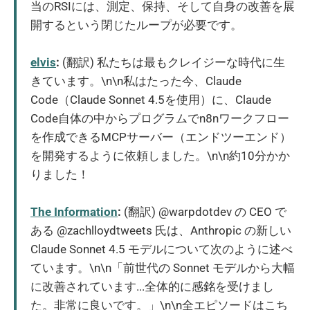
当のRSIには、測定、保持、そして自身の改善を展
開するという閉じたループが必要です。
elvis
:
(翻訳) 私たちは最もクレイジーな時代に生
きています。\n\n私はたった今、Claude
Code（Claude Sonnet 4.5を使用）に、Claude
Code自体の中からプログラムでn8nワークフロー
を作成できるMCPサーバー（エンドツーエンド）
を開発するように依頼しました。\n\n約10分かか
りました！
The Information
:
(翻訳) @warpdotdev の CEO で
ある @zachlloydtweets 氏は、Anthropic の新しい
Claude Sonnet 4.5 モデルについて次のように述べ
ています。\n\n「前世代の Sonnet モデルから大幅
に改善されています...全体的に感銘を受けまし
た。非常に良いです。」\n\n全エピソードはこち