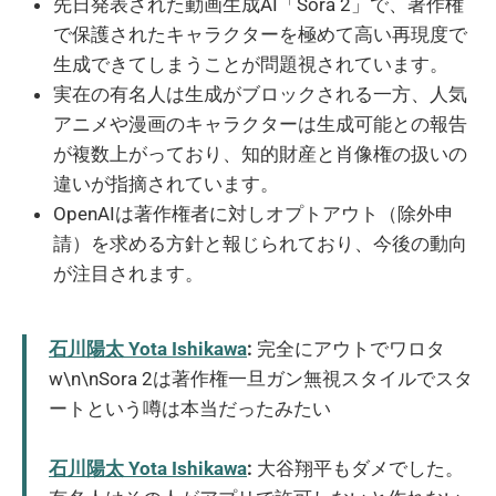
先日発表された動画生成AI「Sora 2」で、著作権
で保護されたキャラクターを極めて高い再現度で
生成できてしまうことが問題視されています。
実在の有名人は生成がブロックされる一方、人気
アニメや漫画のキャラクターは生成可能との報告
が複数上がっており、知的財産と肖像権の扱いの
違いが指摘されています。
OpenAIは著作権者に対しオプトアウト（除外申
請）を求める方針と報じられており、今後の動向
が注目されます。
石川陽太 Yota Ishikawa
:
完全にアウトでワロタ
w\n\nSora 2は著作権一旦ガン無視スタイルでスタ
ートという噂は本当だったみたい
石川陽太 Yota Ishikawa
:
大谷翔平もダメでした。