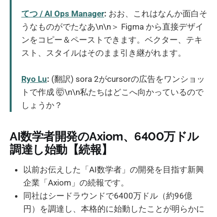
てつ / AI Ops Manager
:
おお、これはなんか面白そ
うなものがでたなあ\n\n＞ Figma から直接デザイ
ンをコピー＆ペーストできます。ベクター、テキ
スト、スタイルはそのまま引き継がれます。
Ryo Lu
:
(翻訳) sora 2がcursorの広告をワンショッ
トで作成 🤯\n\n私たちはどこへ向かっているので
しょうか？
AI数学者開発のAxiom、6400万ドル
調達し始動【続報】
以前お伝えした「AI数学者」の開発を目指す新興
企業「Axiom」の続報です。
同社はシードラウンドで6400万ドル（約96億
円）を調達し、本格的に始動したことが明らかに