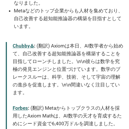
なりました。
Metaなどのトップ企業からも人材を集めており、
自己改善する超知能推論器の構築を目指すとして
います。
Chubby♨️
:
(翻訳) Axiomは本日、AI数学者から始め
て、自己改善する超知能推論器を構築することを
目指してローンチしました。\n\n彼らは数学を究
極の発見エンジンと位置づけています。数学のブ
レークスルーは、科学、技術、そして宇宙の理解
の進歩を促進します。\n\n間違いなく注目してい
ます。
Forbes
:
(翻訳) Metaからトップクラスの人材を採
用したAxiom Mathは、AI数学の天才を育成するた
めにシード資金で6,400万ドルを調達しました。