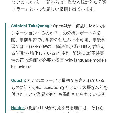
ていましたが、一部からは「単なる統計的な分類
エラー」といった厳しい指摘も出ています。
Shinichi Takaŷanagi
:
OpenAIが「何故LLMがハル
シネーションするのか？」の分析レポートを公
開。事前学習では学習の仕組み上不可避、事後学
習では正解/不正解の二値評価が”取り敢えず答え
る”行動を強化していると指摘、解決には“不確実
性の正当評価”が必要と提言 Why language models
hallucinate
Odashi
:
ただのエラーだと最初から言われている
ものに誰かがhallucinationなどという大層な名前を
付けたせいで業界が何年も混乱させられている例
Haider.
:
(翻訳) LLMが幻覚を見る理由は、それら