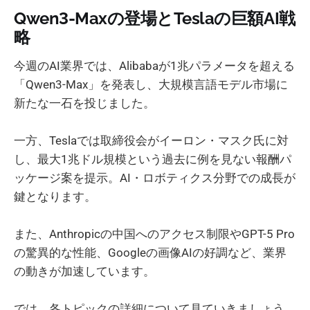
Qwen3-Maxの登場とTeslaの巨額AI戦
略
今週のAI業界では、Alibabaが1兆パラメータを超える
「Qwen3-Max」を発表し、大規模言語モデル市場に
新たな一石を投じました。
一方、Teslaでは取締役会がイーロン・マスク氏に対
し、最大1兆ドル規模という過去に例を見ない報酬パ
ッケージ案を提示。AI・ロボティクス分野での成長が
鍵となります。
また、Anthropicの中国へのアクセス制限やGPT-5 Pro
の驚異的な性能、Googleの画像AIの好調など、業界
の動きが加速しています。
では、各トピックの詳細について見ていきましょう。