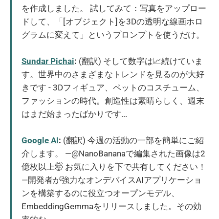
を作成しました。 試してみて：写真をアップロー
ドして、「[オブジェクト]を3Dの透明な線画ホロ
グラムに変えて」というプロンプトを使うだけ。
Sundar Pichai
:
(翻訳) そして数字は📈続けていま
す。世界中のさまざまなトレンドを見るのが大好
きです - 3Dフィギュア、ペットのコスチューム、
ファッションの時代。創造性は素晴らしく、週末
はまだ始まったばかりです...
Google AI
:
(翻訳) 今週の活動の一部を簡単にご紹
介します。 —@NanoBananaで編集された画像は2
億枚以上🤯 お気に入りを下で共有してください！
—開発者が強力なオンデバイスAIアプリケーショ
ンを構築するのに役立つオープンモデル、
EmbeddingGemmaをリリースしました。その効