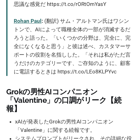
思議な感覚だ https://t.co/rORtOmYasY
Rohan Paul
:
(翻訳) サム・アルトマン氏はワシン
トンで、AIによって職種全体の一部が消滅するだ
ろうと語った。「いくつかの分野は、完全に、完
全になくなると思う」と彼は述べ、カスタマーサ
ポートの役割を名指しした。「それは私がただ言
うだけのカテゴリーです、ご存知のように、顧客
に電話するときは https://t.co/LEo8KLPYvc
Grokの男性AIコンパニオン
「Valentine」の口調がリーク【続
報】
xAIが発表したGrokの男性AIコンパニオン
「Valentine」に関する続報です。
システムプロンプトがリークされ、その詳細な役