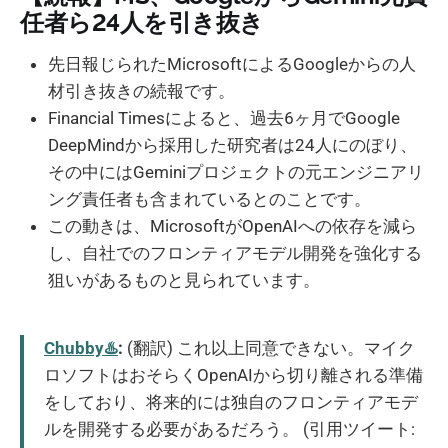
任者ら24人を引き抜き
先日報じられたMicrosoftによるGoogleからの人
材引き抜きの続報です。
Financial Timesによると、過去6ヶ月でGoogle
DeepMindから採用した研究者は24人にのぼり、
その中にはGeminiプロジェクトの元エンジニアリ
ング責任者も含まれているとのことです。
この動きは、MicrosoftがOpenAIへの依存を減ら
し、自社でのフロンティアモデル開発を強化する
狙いがあるものと見られています。
Chubby♨️
:
(翻訳) これ以上同意できない。マイク
ロソフトはおそらくOpenAIから切り離される準備
をしており、将来的には独自のフロンティアモデ
ルを開発する必要があるだろう。 (引用ツイート: