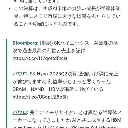
41%に達しています。
この決算は、生成AI市場の力強い成長が半導体業
界、特にメモリ市場に大きな恩恵をもたらしてい
ることを明確に示すものです。
Bloomberg
:
(翻訳) SKハイニックス、AI需要の活
況で過去最高の利益と売上を記録
https://t.co/H7qoCdfncG
パウロ
:
SK Hynix 2025Q2決算 激強い 順調に売上
が伸びてますね 利益率がちょっと悪くなった
DRAM、NAND、HBMが順調に伸びている
https://t.co/USdpUZ8o3h
パウロ
:
完全にメモリサイクルとは異なる半導体メ
ーカーになってきましたね AIと共に成長するHBM
メーカーへ (引用ツイート: SK hynix Sets Record-