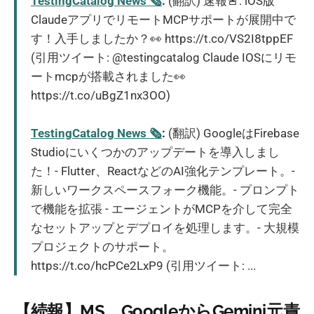
TestingCatalog News 🗞
:
(翻訳) 速報🚨: iOS版
ClaudeアプリでリモートMCPサポートが展開中で
す！入手しましたか？👀 https://t.co/VS2I8tppEF
(引用ツイート: @testingcatalog Claude IOSにリモ
ートmcpが搭載されました👀
https://t.co/uBgZ1nx3OO)
TestingCatalog News 🗞
:
(翻訳) GoogleはFirebase
Studioにいくつかのアップデートを導入しまし
た！- Flutter、ReactなどのAI強化テンプレート。-
新しいワークスペースフォーク機能。- プロンプト
で機能を拡張 - エージェントがMCPを介して完全
なセットアップとデプロイを処理します。- 大規模
プロジェクトのサポート。
https://t.co/hcPCe2LxP9 (引用ツイート: ...
【続報】MS、GoogleからGemini元責