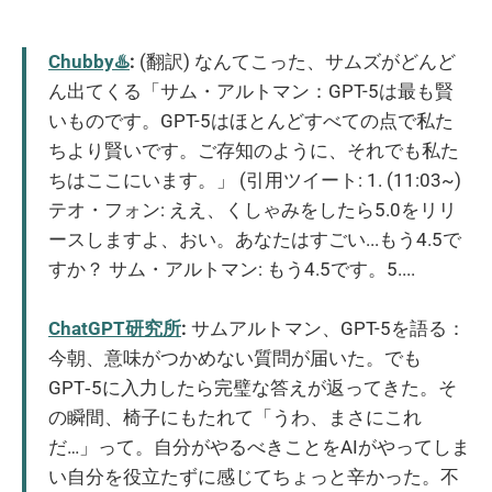
Chubby♨️
:
(翻訳) なんてこった、サムズがどんど
ん出てくる「サム・アルトマン：GPT-5は最も賢
いものです。GPT-5はほとんどすべての点で私た
ちより賢いです。ご存知のように、それでも私た
ちはここにいます。」 (引用ツイート: 1. (11:03~)
テオ・フォン: ええ、くしゃみをしたら5.0をリリ
ースしますよ、おい。あなたはすごい...もう4.5で
すか？ サム・アルトマン: もう4.5です。5....
ChatGPT研究所
:
サムアルトマン、GPT-5を語る：
今朝、意味がつかめない質問が届いた。でも
GPT‑5に入力したら完璧な答えが返ってきた。そ
の瞬間、椅子にもたれて「うわ、まさにこれ
だ…」って。自分がやるべきことをAIがやってしま
い自分を役立たずに感じてちょっと辛かった。不