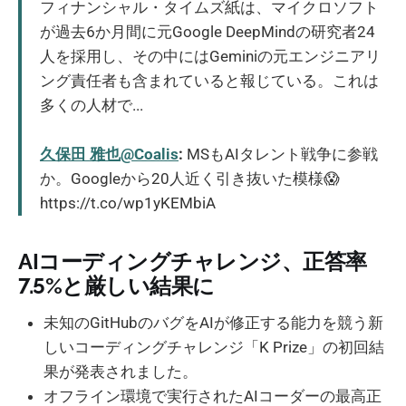
フィナンシャル・タイムズ紙は、マイクロソフト
が過去6か月間に元Google DeepMindの研究者24
人を採用し、その中にはGeminiの元エンジニアリ
ング責任者も含まれていると報じている。これは
多くの人材で...
久保田 雅也@Coalis
:
MSもAIタレント戦争に参戦
か。Googleから20人近く引き抜いた模様😱
https://t.co/wp1yKEMbiA
AIコーディングチャレンジ、正答率
7.5%と厳しい結果に
未知のGitHubのバグをAIが修正する能力を競う新
しいコーディングチャレンジ「K Prize」の初回結
果が発表されました。
オフライン環境で実行されたAIコーダーの最高正