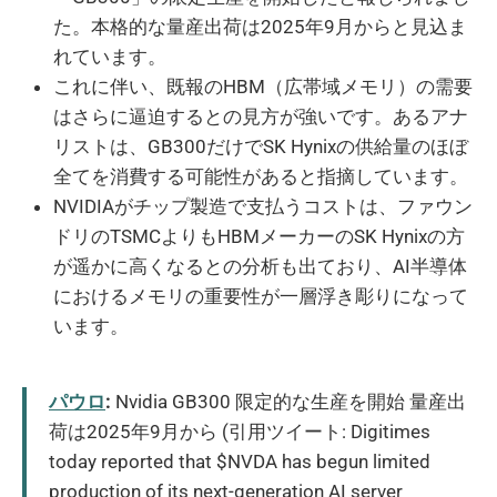
た。本格的な量産出荷は2025年9月からと見込ま
れています。
これに伴い、既報のHBM（広帯域メモリ）の需要
はさらに逼迫するとの見方が強いです。あるアナ
リストは、GB300だけでSK Hynixの供給量のほぼ
全てを消費する可能性があると指摘しています。
NVIDIAがチップ製造で支払うコストは、ファウン
ドリのTSMCよりもHBMメーカーのSK Hynixの方
が遥かに高くなるとの分析も出ており、AI半導体
におけるメモリの重要性が一層浮き彫りになって
います。
パウロ
:
Nvidia GB300 限定的な生産を開始 量産出
荷は2025年9月から (引用ツイート: Digitimes
today reported that $NVDA has begun limited
production of its next-generation AI server