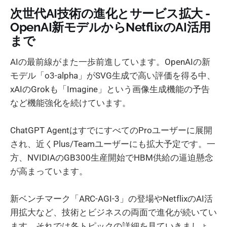
次世代AI技術の進化とサービス拡大 -
OpenAI新モデルからNetflixのAI活用
まで
AIの最前線がまた一歩前進しています。OpenAIの新
モデル「o3-alpha」がSVG生成で高い評価を得る中、
xAIのGrokも「Imagine」という画像生成機能の予告
など機能強化を続けています。
ChatGPT AgentはすでにすべてのProユーザーに展開
され、近くPlus/Teamユーザーにも拡大予定です。一
方、NVIDIAのGB300生産開始でHBM供給の逼迫懸念
が高まっています。
新ベンチマーク「ARC-AGI-3」の登場やNetflixのAI活
用拡大など、技術とビジネスの両面で進化が続いてい
ます。それでは各トピックの詳細を見ていきましょ