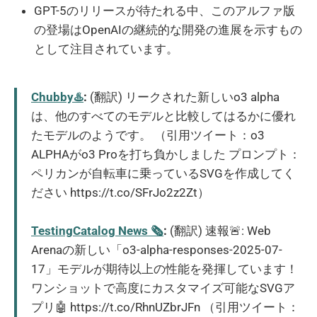
GPT-5のリリースが待たれる中、このアルファ版
の登場はOpenAIの継続的な開発の進展を示すもの
として注目されています。
Chubby♨️
:
(翻訳) リークされた新しいo3 alpha
は、他のすべてのモデルと比較してはるかに優れ
たモデルのようです。 （引用ツイート：o3
ALPHAがo3 Proを打ち負かしました プロンプト：
ペリカンが自転車に乗っているSVGを作成してく
ださい https://t.co/SFrJo2z2Zt）
TestingCatalog News 🗞
:
(翻訳) 速報🚨: Web
Arenaの新しい「o3-alpha-responses-2025-07-
17」モデルが期待以上の性能を発揮しています！
ワンショットで高度にカスタマイズ可能なSVGア
プリ🤖 https://t.co/RhnUZbrJFn （引用ツイート：