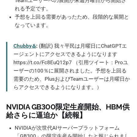
Teamユーザーへの展開が来週月曜日から開始さ
れる予定です。
予想を上回る需要があったため、段階的な展開と
なっています。
Chubby♨️
:
(翻訳) 我々平民は月曜日にChatGPTエ
ージェントにアクセスできるようになります
https://t.co/Fc8EuQ12p7 （引用ツイート：Proユ
ーザーの100％に展開されました。予想を上回る
需要のため、PlusおよびTeamユーザーは月曜日か
らアクセスできるようになります。）
NVIDIA GB300限定生産開始、HBM供
給さらに逼迫か【続報】
NVIDIAが次世代AIサーバープラットフォーム
「GB300」の限定生産を開始したと報じられまし