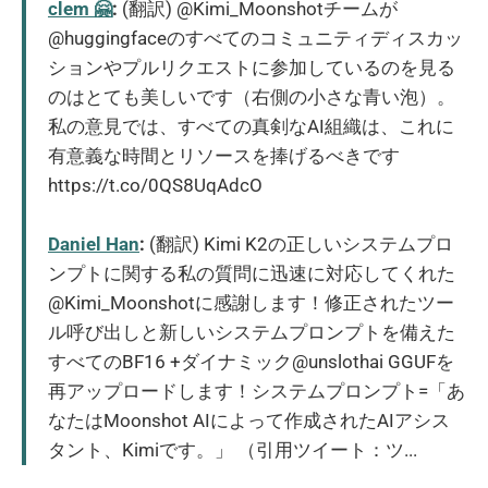
clem 🤗
:
(翻訳) @Kimi_Moonshotチームが
@huggingfaceのすべてのコミュニティディスカッ
ションやプルリクエストに参加しているのを見る
のはとても美しいです（右側の小さな青い泡）。
私の意見では、すべての真剣なAI組織は、これに
有意義な時間とリソースを捧げるべきです
https://t.co/0QS8UqAdcO
Daniel Han
:
(翻訳) Kimi K2の正しいシステムプロ
ンプトに関する私の質問に迅速に対応してくれた
@Kimi_Moonshotに感謝します！修正されたツー
ル呼び出しと新しいシステムプロンプトを備えた
すべてのBF16 +ダイナミック@unslothai GGUFを
再アップロードします！システムプロンプト=「あ
なたはMoonshot AIによって作成されたAIアシス
タント、Kimiです。」 （引用ツイート：ツ...