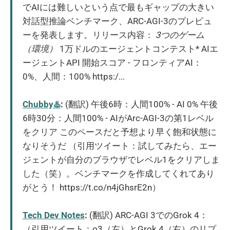
でAIには難しいという点で最もギャップの大きい
対話型推論ベンチマーク、ARC-AGI-3のプレビュ
ーを発表します。リリース内容：
3つのゲーム
（環境）
1万ドルのエージェントコンテスト* AIエ
ージェントAPI 開始スコア - フロンティアAI：
0%、人間：100% https:/...
Chubby♨️
:
(翻訳) 午後6時：人間100% - AI 0% 午後
6時30分：人間100% - AIがArc-AGI-3の第1レベル
をクリア このペースだと予想より早く飽和状態に
なりそうだ （引用ツイート：試してみたら、エー
ジェントが自分のブラウザでレベル1をクリアしま
した（笑）。ベンチマークを作成してくれてあり
がとう！ https://t.co/n4jGhsrE2n）
Tech Dev Notes
:
(翻訳) ARC-AGI 3でのGrok 4：
（引用ツイート：o3（左）とGrok 4（右）のリプ