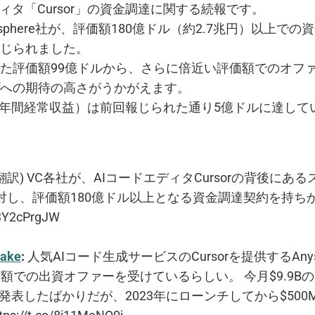
ディタ「Cursor」の資金調達に関する続報です。
sphere社が、評価額180億ドル（約2.7兆円）以上で
じられました。
た評価額99億ドルから、さらに倍近い評価額でのオファ
への期待の高さがうかがえます。
（年間経常収益）は前回報じられた通り5億ドルに達して
翻訳) VC各社が、AIコードエディタCursorの背後にあ
reに対し、評価額180億ドル以上となる資金調達契約を持
23Y2cPrgJW
take
:
人気AIコード生成サービスのCursorを提供するAnysp
総額での出資オファーを受けているらしい。 今月$9.9B
を発表したばかりだが、2023年にローンチしてから$500