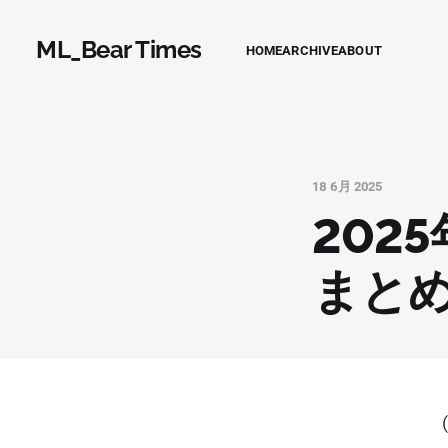
ML_Bear Times
HOME
ARCHIVE
ABOUT
18 6月 2025
202
まと