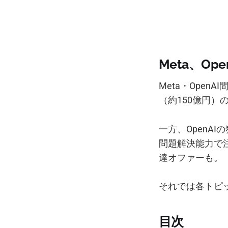
Meta、O
Meta・Open
（約150億円）
一方、OpenAI
問題解決能力で注
達オファーも。
それでは各トピ
目次