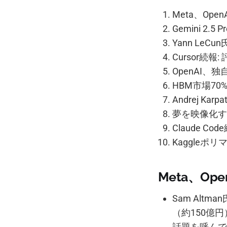
Meta、Op
Gemini 
Yann Le
Cursor続
OpenAI、
HBM市場7
Andrej Karp
夢を映像化する
Claude 
Kaggle
Meta、O
Sam Alt
（約150億
話題を呼んで