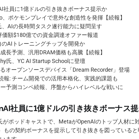
enAI社員に1億ドルの引き抜きボーナス提示か
2.5 Pro、ポケモンプレイで意外な創造性を発揮【続報】
Cun氏、AIの長時間タスク遂行能力に疑問呈す
報: 評価額$180億での資金調達オファー報道
独自のAIトレーニングチップを開発か
0%成長予測、汎用DRAM価格も高騰【続報】
athy氏、YC AI Startup Schoolに登壇
オープンソースデバイス「Dream Recorder」登場
Code続報: チーム開発での活用本格化、実践的課題も
ポリマー予測コンペ続報、序盤からハイレベルな戦いに
penAI社員に1億ドルの引き抜きボーナス
man氏がポッドキャストで、MetaがOpenAIのトップ人材
円）もの契約ボーナスを提示して引き抜きを図っている
います。