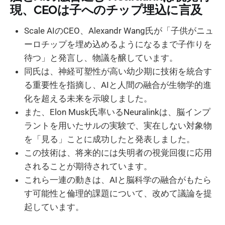
現、CEOは子へのチップ埋込に言及
Scale AIのCEO、Alexandr Wang氏が「子供がニュ
ーロチップを埋め込めるようになるまで子作りを
待つ」と発言し、物議を醸しています。
同氏は、神経可塑性が高い幼少期に技術を統合す
る重要性を指摘し、AIと人間の融合が生物学的進
化を超える未来を示唆しました。
また、Elon Musk氏率いるNeuralinkは、脳インプ
ラントを用いたサルの実験で、実在しない対象物
を「見る」ことに成功したと発表しました。
この技術は、将来的には失明者の視覚回復に応用
されることが期待されています。
これら一連の動きは、AIと脳科学の融合がもたら
す可能性と倫理的課題について、改めて議論を提
起しています。