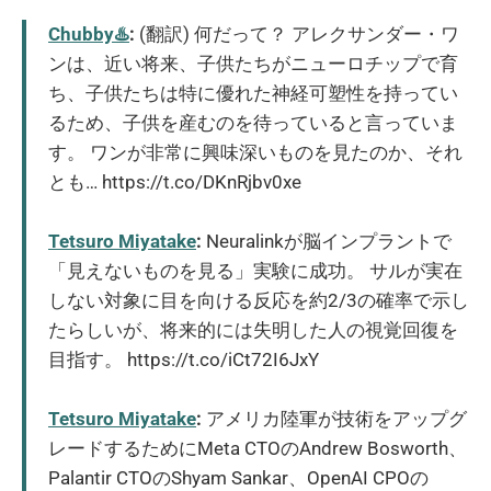
Chubby♨️
:
(翻訳) 何だって？ アレクサンダー・ワ
ンは、近い将来、子供たちがニューロチップで育
ち、子供たちは特に優れた神経可塑性を持ってい
るため、子供を産むのを待っていると言っていま
す。 ワンが非常に興味深いものを見たのか、それ
とも… https://t.co/DKnRjbv0xe
Tetsuro Miyatake
:
Neuralinkが脳インプラントで
「見えないものを見る」実験に成功。 サルが実在
しない対象に目を向ける反応を約2/3の確率で示し
たらしいが、将来的には失明した人の視覚回復を
目指す。 https://t.co/iCt72I6JxY
Tetsuro Miyatake
:
アメリカ陸軍が技術をアップグ
レードするためにMeta CTOのAndrew Bosworth、
Palantir CTOのShyam Sankar、OpenAI CPOの