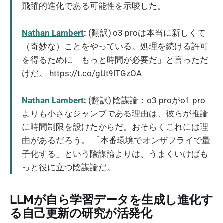
飛躍的進化である可能性を示唆した。
Nathan Lambert
:
(翻訳) o3 proは本当に新しくて
（奇妙な）ことをやっている。処理を続ける許可
を得るために「もっと時間が必要だ」と言っただ
けだ。 https://t.co/gUt9lTGzOA
Nathan Lambert
:
(翻訳) 陰謀論：o3 proがo1 pro
よりも小さなジャンプである理由は、彼らが推論
に時間制限を設けたからだ。おそらくこれには理
由があるだろう。 「本番環境でオンザフライで量
子化する」という陰謀論よりは、うまくいけばも
っと役に立つ陰謀論だ。
LLMが自ら学習データを生成し進化す
る自己更新の研究が活発化