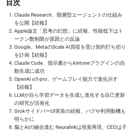
目次
Claude Research、階層型エージェントの仕組み
を公開【続報】
Apple論文「思考の幻想」に続報、性能低下はト
ークン数制限が原因との反論
Google、MetaのScale AI買収を受け契約打ち切り
を計画【続報】
Claude Code、指示書からkintoneプラグインの自
動生成に成功
OpenAI o3-pro、ゲームプレイ能力で進化示す
【続報】
LLMが自ら学習データを生成し進化する自己更新
の研究が活発化
GrokサイドバーUI実装の続報、バグや利用動機も
明らかに
脳とAIの融合進む Neuralinkは視覚再現、CEOは子