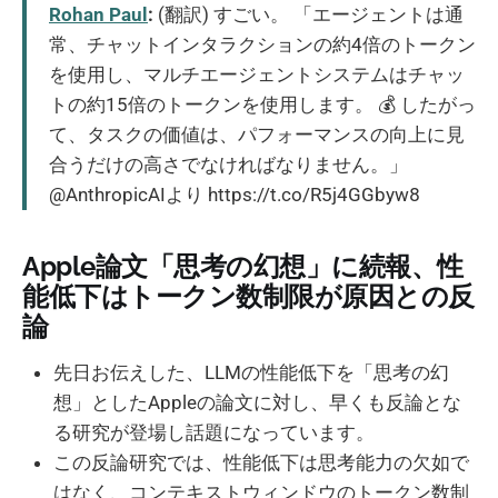
Rohan Paul
:
(翻訳) すごい。 「エージェントは通
常、チャットインタラクションの約4倍のトークン
を使用し、マルチエージェントシステムはチャッ
トの約15倍のトークンを使用します。 💰 したがっ
て、タスクの価値は、パフォーマンスの向上に見
合うだけの高さでなければなりません。」
@AnthropicAIより https://t.co/R5j4GGbyw8
Apple論文「思考の幻想」に続報、性
能低下はトークン数制限が原因との反
論
先日お伝えした、LLMの性能低下を「思考の幻
想」としたAppleの論文に対し、早くも反論とな
る研究が登場し話題になっています。
この反論研究では、性能低下は思考能力の欠如で
はなく、コンテキストウィンドウのトークン数制