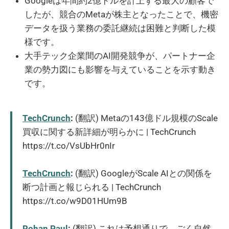
Googleは年間約2億ドルを計上する最大の顧客で
したが、競合のMetaが株主となったことで、機密
データを扱う業務の委託継続は困難と判断した模
様です。
大手テック企業間のAI開発競争が、パートナー企
業の勢力図にも影響を与えていることを示す動き
です。
TechCrunch
:
(翻訳) Metaの143億ドル規模のScale
買収に関する新詳細が明らかに | TechCrunch
https://t.co/VsUbHr0nIr
TechCrunch
:
(翻訳) GoogleがScale AIとの関係を
断つ計画と報じられる | TechCrunch
https://t.co/w9D01HUm9B
Rohan Paul
:
(翻訳) これは予想通りで、ごく自然