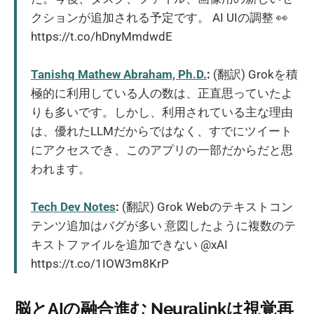
クションが追加される予定です。 AI UIの調整 👀
https://t.co/hDnyMmdwdE
Tanishq Mathew Abraham, Ph.D.
:
(翻訳) Grokを積
極的に利用している人の数は、正直思っていたよ
りも多いです。しかし、利用されている主な理由
は、優れたLLMだからではなく、すでにツイート
にアクセスでき、このアプリの一部だからだと思
われます。
Tech Dev Notes
:
(翻訳) Grok Webのテキストコン
テンツ追加はバグが多い 意図したように複数のテ
キストファイルを追加できない @xAI
https://t.co/1IOW3m8KrP
脳とAIの融合進む Neuralinkは視覚再