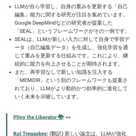
LLMが自ら学習し、自身の重みを更新する「自己
編集」能力に関する研究が注目を集めています。
Google DeepMindなどの研究者が提案した
「SEAL」というフレームワークがその一例です。
SEALは、LLMが新しい入力に対して自身で学習デ
ータ（自己編集データ）を生成し、強化学習を通
じて重みを更新する仕組みです。これにより、継
続的に能力を向上させることが期待されます。
また、再学習なしで新しい知識を注入する
「MEMOIR」という別のフレームワークも提案さ
れており、LLMがより動的かつ効率的に進化して
いく未来を示唆しています。
Pliny the Liberator 🐉󠅫󠄼󠄿󠅆󠄵󠄐󠅀󠄼󠄹󠄾󠅉󠅭
:
👀
Kol Tregaskes
:
(翻訳) 新しい論文は、LLMが強化