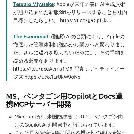
Tetsuro Miyatake
:
Appleが来年の春にAI生成技術
が組み込まれた新版Siriをリリースすることを社内
目標にしたらしい。 https://t.co/g95pfijkC3
The Economist
:
(翻訳) AIの台頭により、Appleの
徹底した管理体制は強みから弱みへと変わりまし
た。さらに遅れを取らないためには、その手綱を
緩める必要があります。
https://t.co/pxgAems1M9 写真：ゲッティイメー
ジズ https://t.co/lLrUkW9oNs
MS、ペンタゴン用CopilotとDocs連
携MCPサーバー開発
Microsoftが、米国防総省（DOD）ペンタゴン向
けのCopilot AIを開発中と報じられています。
これは国家安全保障に関わる機密性の高い情報を