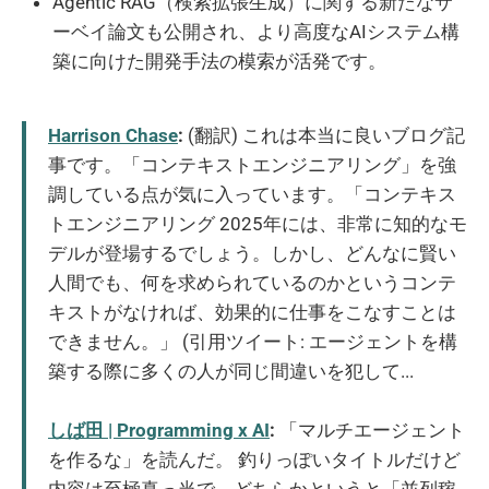
Agentic RAG（検索拡張生成）に関する新たなサ
ーベイ論文も公開され、より高度なAIシステム構
築に向けた開発手法の模索が活発です。
Harrison Chase
:
(翻訳) これは本当に良いブログ記
事です。「コンテキストエンジニアリング」を強
調している点が気に入っています。「コンテキス
トエンジニアリング 2025年には、非常に知的なモ
デルが登場するでしょう。しかし、どんなに賢い
人間でも、何を求められているのかというコンテ
キストがなければ、効果的に仕事をこなすことは
できません。」 (引用ツイート: エージェントを構
築する際に多くの人が同じ間違いを犯して...
しば田 | Programming x AI
:
「マルチエージェント
を作るな」を読んだ。 釣りっぽいタイトルだけど