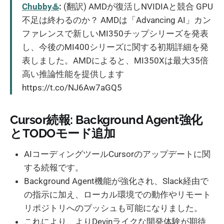
Chubby♨️
:
(翻訳) AMDが復活しNVIDIAと競合 GPU
不足は終わるのか？ AMDは「Advancing AI」カン
ファレンスで新しいMI350チップシリーズを発表
し、今後のMI400シリーズに関する初期詳細を発
表しました。AMDによると、MI350Xは最大35倍
高い推論性能を提供します
https://t.co/NJ6Aw7aGQ5
Cursor続報: Background Agent強化
とTODOモード追加
AIコーディングツールCursorのアップデートに関
する続報です。
Background Agent機能が強化され、Slack経由で
の指示に加え、ローカル環境での動作やリモート
リポジトリへのプッシュも可能になりました。
これにより、よりDevinライクな開発体験が期待