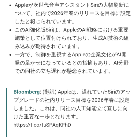
Appleが次世代音声アシスタントSiriの大幅刷新に
ついて、社内で2026年春のリリースを目標に設定
したと報じられています。
このAI強化版Siriは、AppleのAI戦略における重要
施策として位置付けられており、生成AI技術の組
み込みが期待されています。
一方で、制御を重視するAppleの企業文化がAI開
発の足かせになっているとの指摘もあり、AI分野
での同社の立ち遅れが懸念されています。
Bloomberg
:
(翻訳) Appleは、遅れていたSiriのアッ
プグレードの社内リリース目標を2026年春に設定
しました。これは、同社の人工知能立て直しに向
けた重要な一歩となります。
https://t.co/tuSPAqKFhD