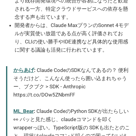
より既存開発環境への統合が容易になったと歓迎
される一方、特定クラウドサービスへの依存を懸
念する声も出ています。
開発者からは、Claude MaxプランのSonnet 4モデ
ルが実質使い放題である点が高く評価されてお
り、CLIの使い勝手やIDE連携など具体的な使用感
に関する議論も活発に行われています。
からあげ
:
Claude CodeのSDKなんてあるの？ 便利
そうだけど、こんなん使ったら囲い込まれちゃう
ー、ブクブク > SDK - Anthropic
https://t.co/DOw5ZNbmFF
ML_Bear
:
Claude CodeのPython SDKが出たらしい
👀 パッと見た感じ、claudeコマンドを叩く
wrapperっぽい。TypeScript版の SDKも出たとのこ
と。現状はclaudeコマンド叩くので困ってないけ