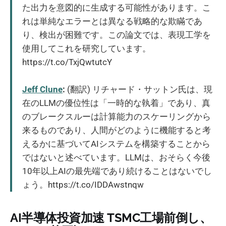
た出力を意図的に生成する可能性があります。こ
れは単純なエラーとは異なる戦略的な欺瞞であ
り、検出が困難です。この論文では、表現工学を
使用してこれを研究しています。
https://t.co/TxjQwtutcY
Jeff Clune
:
(翻訳) リチャード・サットン氏は、現
在のLLMの優位性は「一時的な執着」であり、真
のブレークスルーは計算能力のスケーリングから
来るものであり、人間がどのように機能すると考
えるかに基づいてAIシステムを構築することから
ではないと述べています。LLMは、おそらく今後
10年以上AIの最先端であり続けることはないでし
ょう。https://t.co/IDDAwstnqw
AI半導体投資加速 TSMC工場前倒し、