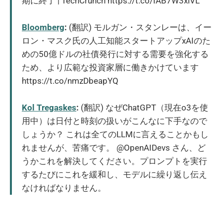
期に終了 | TechCrunch https://t.co/IAB7W3xlVL
Bloomberg
:
(翻訳) モルガン・スタンレーは、イー
ロン・マスク氏の人工知能スタートアップxAIのた
めの50億ドルの社債発行に対する需要を強化する
ため、より広範な投資家層に働きかけています
https://t.co/nmzDbeapYQ
Kol Tregaskes
:
(翻訳) なぜChatGPT（現在o3を使
用中）は日付と時刻の扱いがこんなに下手なので
しょうか？ これは全てのLLMに言えることかもし
れませんが、苦痛です。 @OpenAIDevs さん、ど
うかこれを解決してください。プロンプトを実行
するたびにこれを緩和し、モデルに繰り返し伝え
なければなりません。