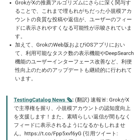
GrokがXの推薦アルゴリズムにさらに深く関与す
ることで、これまで埋もれがちだった小規模アカ
ウントの良質な投稿や返信が、ユーザーのフィー
ドに表示されやすくなる可能性が示唆されていま
す。
加えて、GrokのWeb版およびiOSアプリにおい
て、利用可能なタスク数の表示機能やDeepSearch
機能のユーザーインターフェース改善など、利便
性向上のためのアップデートも継続的に行われて
います。
TestingCatalog News 🗞
:
(翻訳) 速報🚨: GrokがX
で主導権を握り、小規模アカウントの認知度向上
を支援します！また、素晴らしい返信が間もなく
フィードに表示されるようになるかもしれませ
ん。https://t.co/Fpp5xvf6yG (引用ツイート: