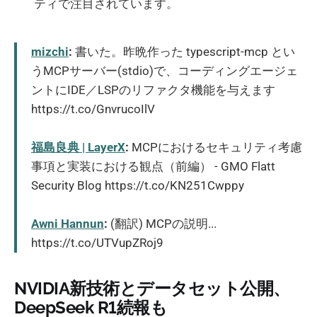
ティで注目されています。
mizchi
:
書いた。昨晩作った typescript-mcp とい
うMCPサーバー(stdio)で、コーディングエージェ
ントにIDE／LSPのリファクタ機能を与えます
https://t.co/GnvrucoIlV
福島良典 | LayerX
:
MCPにおけるセキュリティ考慮
事項と実装における観点（前編） - GMO Flatt
Security Blog https://t.co/KN251Cwppy
Awni Hannun
:
(翻訳) MCPの説明...
https://t.co/UTVupZRoj9
NVIDIA新技術とデータセット公開、
DeepSeek R1続報も