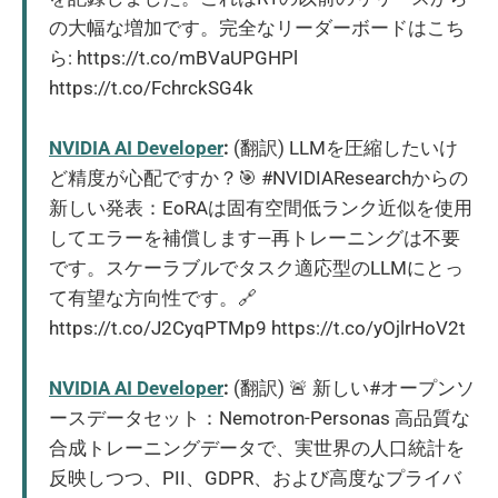
の大幅な増加です。完全なリーダーボードはこち
ら: https://t.co/mBVaUPGHPl
https://t.co/FchrckSG4k
NVIDIA AI Developer
:
(翻訳) LLMを圧縮したいけ
ど精度が心配ですか？🎯 #NVIDIAResearchからの
新しい発表：EoRAは固有空間低ランク近似を使用
してエラーを補償します—再トレーニングは不要
です。スケーラブルでタスク適応型のLLMにとっ
て有望な方向性です。🔗
https://t.co/J2CyqPTMp9 https://t.co/yOjlrHoV2t
NVIDIA AI Developer
:
(翻訳) 🚨 新しい#オープンソ
ースデータセット：Nemotron-Personas 高品質な
合成トレーニングデータで、実世界の人口統計を
反映しつつ、PII、GDPR、および高度なプライバ