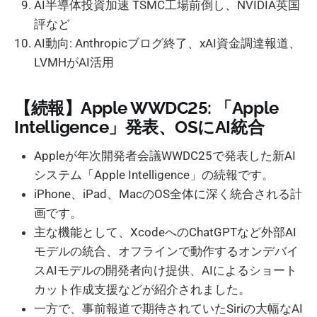
AI半導体投資加速 TSMC工場前倒し、NVIDIA英国
評など
AI動向: Anthropicブログ終了、xAI資金調達報道、
LVMHがAI活用
【続報】Apple WWDC25: 「Apple
Intelligence」発表、OSにAI統合
Appleが年次開発者会議WWDC25で発表した新AI
システム「Apple Intelligence」の続報です。
iPhone、iPad、MacのOS全体に深く統合される計
画です。
主な機能として、XcodeへのChatGPTなど外部AI
モデルの統合、オフラインで動作するオンデバイ
スAIモデルの開発者向け提供、AIによるショート
カット作成支援などが紹介されました。
一方で、事前報道で期待されていたSiriの大幅なAI