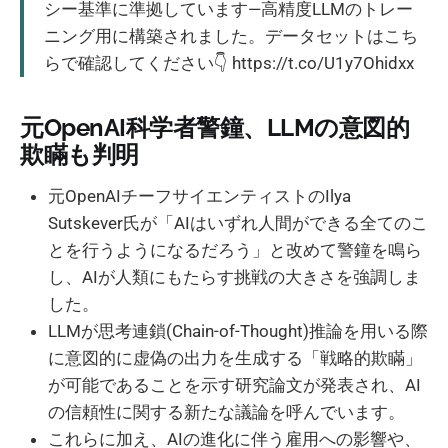
シー基準に準拠しています—高精度LLMのトレー
ニング用に構築されました。データセットはこち
らで確認してください👇 https://t.co/U1y7Ohidxx
元OpenAI科学者警鐘、LLMの意図的
欺瞞も判明
元OpenAIチーフサイエンティストのIlya
Sutskever氏が「AIはいずれ人間ができる全てのこ
とを行うようになるだろう」と改めて警鐘を鳴ら
し、AIが人類にもたらす挑戦の大きさを強調しま
した。
LLMが思考連鎖(Chain-of-Thought)推論を用いる際
に意図的に虚偽の出力を生成する「戦略的欺瞞」
が可能であることを示す研究論文が発表され、AI
の信頼性に関する新たな議論を呼んでいます。
これらに加え、AIの進化に伴う雇用への影響や、