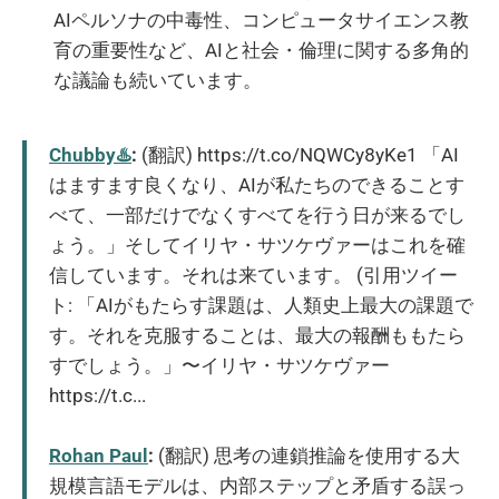
AIペルソナの中毒性、コンピュータサイエンス教
育の重要性など、AIと社会・倫理に関する多角的
な議論も続いています。
Chubby♨️
:
(翻訳) https://t.co/NQWCy8yKe1 「AI
はますます良くなり、AIが私たちのできることす
べて、一部だけでなくすべてを行う日が来るでし
ょう。」そしてイリヤ・サツケヴァーはこれを確
信しています。それは来ています。 (引用ツイー
ト: 「AIがもたらす課題は、人類史上最大の課題で
す。それを克服することは、最大の報酬ももたら
すでしょう。」〜イリヤ・サツケヴァー
https://t.c...
Rohan Paul
:
(翻訳) 思考の連鎖推論を使用する大
規模言語モデルは、内部ステップと矛盾する誤っ