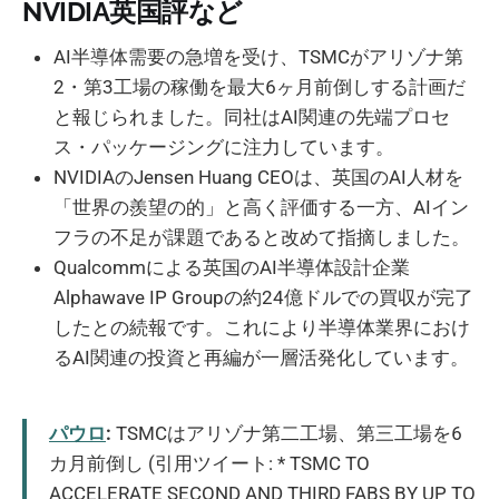
NVIDIA英国評など
AI半導体需要の急増を受け、TSMCがアリゾナ第
2・第3工場の稼働を最大6ヶ月前倒しする計画だ
と報じられました。同社はAI関連の先端プロセ
ス・パッケージングに注力しています。
NVIDIAのJensen Huang CEOは、英国のAI人材を
「世界の羨望の的」と高く評価する一方、AIイン
フラの不足が課題であると改めて指摘しました。
Qualcommによる英国のAI半導体設計企業
Alphawave IP Groupの約24億ドルでの買収が完了
したとの続報です。これにより半導体業界におけ
るAI関連の投資と再編が一層活発化しています。
パウロ
:
TSMCはアリゾナ第二工場、第三工場を6
カ月前倒し (引用ツイート: * TSMC TO
ACCELERATE SECOND AND THIRD FABS BY UP TO