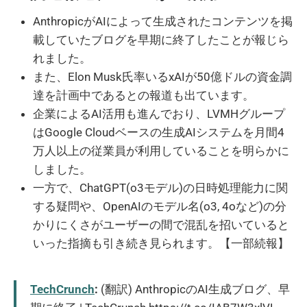
AnthropicがAIによって生成されたコンテンツを掲
載していたブログを早期に終了したことが報じら
れました。
また、Elon Musk氏率いるxAIが50億ドルの資金調
達を計画中であるとの報道も出ています。
企業によるAI活用も進んでおり、LVMHグループ
はGoogle Cloudベースの生成AIシステムを月間4
万人以上の従業員が利用していることを明らかに
しました。
一方で、ChatGPT(o3モデル)の日時処理能力に関
する疑問や、OpenAIのモデル名(o3, 4oなど)の分
かりにくさがユーザーの間で混乱を招いていると
いった指摘も引き続き見られます。【一部続報】
TechCrunch
:
(翻訳) AnthropicのAI生成ブログ、早