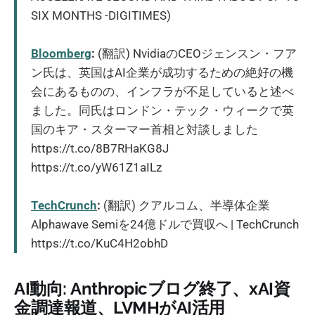
SIX MONTHS -DIGITIMES)
Bloomberg
:
(翻訳) NvidiaのCEOジェンスン・フア
ン氏は、英国はAI企業が成功するための絶好の機
会にあるものの、インフラが不足していると述べ
ました。同氏はロンドン・テック・ウィークで英
国のキア・スターマー首相と対談しました
https://t.co/8B7RHaKG8J
https://t.co/yW61Z1aILz
TechCrunch
:
(翻訳) クアルコム、半導体企業
Alphawave Semiを24億ドルで買収へ | TechCrunch
https://t.co/KuC4H2obhD
AI動向: Anthropicブログ終了、xAI資
金調達報道、LVMHがAI活用