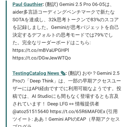
Paul Gauthier
:
(翻訳) Gemini 2.5 Pro 06-05は、
aider多言語コーディングベンチマークで新たな
SOTAを達成し、32k思考トークンで83%のスコア
を記録しました。Geminiが思考バジェットを自己
決定するデフォルトの思考モードでは79%でし
た。完全なリーダーボードはこちら:
https://t.co/mBVaUPGHPl
https://t.co/DGwJewWTQo
TestingCatalog News 🗞
:
(翻訳) おや？Gemini 2.5
Proの「Deep Think」は、一部の早期アクセスユー
ザーにはAPI経由ですでに利用可能なようです。投
稿では、AI Studioにも間もなく登場するとも言及
されています！ Deep LFG 👀 情報提供者
@atoz51515640 https://t.co/65R6MAF0Ex (引用
ツイート: ああ！Gemini APIのEAP（早期アクセス
プログラ...