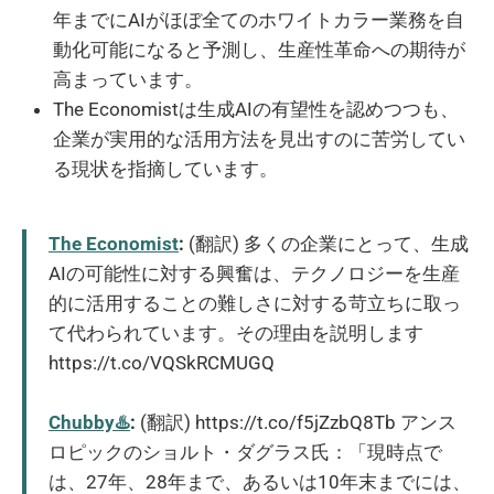
年までにAIがほぼ全てのホワイトカラー業務を自
動化可能になると予測し、生産性革命への期待が
高まっています。
The Economistは生成AIの有望性を認めつつも、
企業が実用的な活用方法を見出すのに苦労してい
る現状を指摘しています。
The Economist
:
(翻訳) 多くの企業にとって、生成
AIの可能性に対する興奮は、テクノロジーを生産
的に活用することの難しさに対する苛立ちに取っ
て代わられています。その理由を説明します
https://t.co/VQSkRCMUGQ
Chubby♨️
:
(翻訳) https://t.co/f5jZzbQ8Tb アンス
ロピックのショルト・ダグラス氏：「現時点で
は、27年、28年まで、あるいは10年末までには、