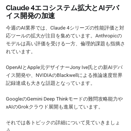
Claude 4エコシステム拡大とAIデバ
イス開発の加速
今週のAI業界では、Claude 4シリーズの性能評価と対
応ツールの拡大が注目を集めています。Anthropicの
モデルは高い評価を受ける一方、倫理的課題も指摘さ
れています。
OpenAIとApple元デザイナーJony Ive氏との新AIデバ
イス開発や、NVIDIAのBlackwellによる推論速度世界
記録達成も大きな話題となっています。
GoogleのGemini Deep Thinkモードの難問攻略能力や
xAIのGrokクラウド展開も進展しています。
それでは各トピックの詳細について見ていきましょ
う。