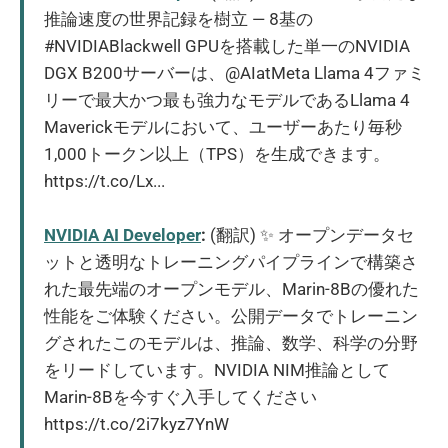
推論速度の世界記録を樹立 — 8基の
#NVIDIABlackwell GPUを搭載した単一のNVIDIA
DGX B200サーバーは、@AIatMeta Llama 4ファミ
リーで最大かつ最も強力なモデルであるLlama 4
Maverickモデルにおいて、ユーザーあたり毎秒
1,000トークン以上（TPS）を生成できます。
https://t.co/Lx...
NVIDIA AI Developer
:
(翻訳) ✨ オープンデータセ
ットと透明なトレーニングパイプラインで構築さ
れた最先端のオープンモデル、Marin-8Bの優れた
性能をご体験ください。公開データでトレーニン
グされたこのモデルは、推論、数学、科学の分野
をリードしています。NVIDIA NIM推論として
Marin-8Bを今すぐ入手してください
https://t.co/2i7kyz7YnW