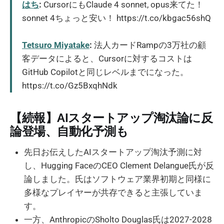
はち
:
CursorにもClaude 4 sonnet, opus来てた！
sonnet 4ちょっと安い！ https://t.co/kbgac56shQ
Tetsuro Miyatake
:
法人カードRampの3万社の顧
客データによると、Cursorに対するコストは
GitHub Copilotと同じレベルまでになった。
https://t.co/Gz5BxqhNdk
【続報】AIスタートアップ淘汰論に反
論登場、自動化予測も
先日お伝えしたAIスタートアップ淘汰予測に対
し、Hugging FaceのCEO Clement Delangue氏が反
論しました。氏はソフトウェア業界初期と同様に
多様なプレイヤーが共存できると主張していま
す。
一方、AnthropicのSholto Douglas氏は2027-2028