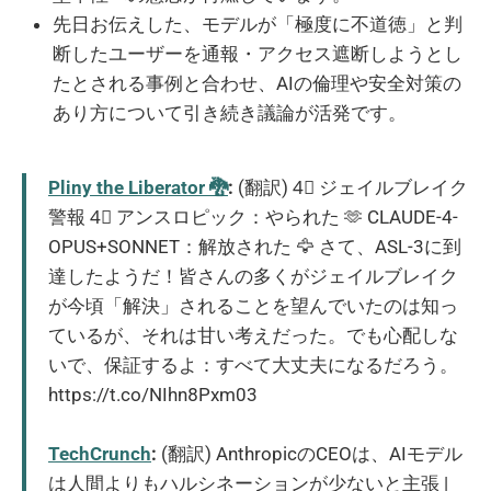
先日お伝えした、モデルが「極度に不道徳」と判
断したユーザーを通報・アクセス遮断しようとし
たとされる事例と合わせ、AIの倫理や安全対策の
あり方について引き続き議論が活発です。
Pliny the Liberator 🐉󠅫󠄼󠄿󠅆󠄵󠄐󠅀󠄼󠄹󠄾󠅉󠅭
:
(翻訳) 4⃣ ジェイルブレイク
警報 4⃣ アンスロピック：やられた 🫶 CLAUDE-4-
OPUS+SONNET：解放された 🦅 さて、ASL-3に到
達したようだ！皆さんの多くがジェイルブレイク
が今頃「解決」されることを望んでいたのは知っ
ているが、それは甘い考えだった。でも心配しな
いで、保証するよ：すべて大丈夫になるだろう。
https://t.co/NIhn8Pxm03
TechCrunch
:
(翻訳) AnthropicのCEOは、AIモデル
は人間よりもハルシネーションが少ないと主張 |