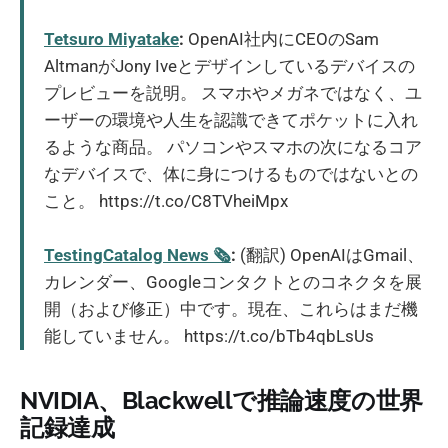
Tetsuro Miyatake
:
OpenAI社内にCEOのSam
AltmanがJony Iveとデザインしているデバイスの
プレビューを説明。 スマホやメガネではなく、ユ
ーザーの環境や人生を認識できてポケットに入れ
るような商品。 パソコンやスマホの次になるコア
なデバイスで、体に身につけるものではないとの
こと。 https://t.co/C8TVheiMpx
TestingCatalog News 🗞
:
(翻訳) OpenAIはGmail、
カレンダー、Googleコンタクトとのコネクタを展
開（および修正）中です。現在、これらはまだ機
能していません。 https://t.co/bTb4qbLsUs
NVIDIA、Blackwellで推論速度の世界
記録達成