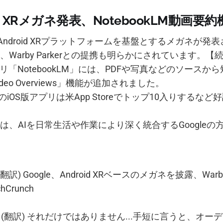
I/O: XRメガネ発表、NotebookLM動画要
I/OでAndroid XRプラットフォームを基盤とするメガネが発
Warby Parkerとの提携も明らかにされています。【
リ「NotebookLM」には、PDFや写真などのソースか
deo Overviews」機能が追加されました。
kLMのiOS版アプリは米App Storeでトップ10入りするな
は、AIを日常生活や作業により深く統合するGoogleの
(翻訳) Google、Android XRベースのメガネを披露、Warby
hCrunch
(翻訳) それだけではありません...手短に言うと、オー