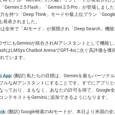
mini 2.5 Flash」「Gemini 2.5 Pro」が登場しまし
持つ「Deep Think」モードや最上位プラン「Google AI
/月)も発表されました。
索では全米で「AIモード」が展開され「Deep Search」
ラウザにもGeminiが統合されAIアシスタントとして機能
5 FlashはLMSys Chatbot ArenaでGPT-4oに次ぐ高
れています。
i App
:
(翻訳) 私たちの目標は、Geminiを最もパーソ
フルなAIアシスタントにすることです。すでにアプリ
なっており、まもなく、あなたの許可を得て、Google
コンテキストをGeminiに追加できるようになります。
ick
:
(翻訳) Google検索のAIモードが、本日より米国の