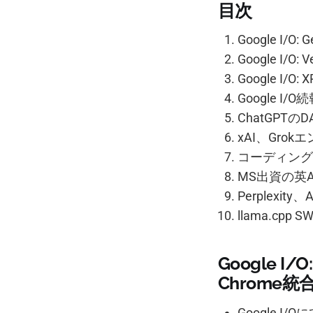
目次
Google I
Google I/
Google I
Google I
ChatGPTの
xAI、Gro
コーディングAge
MS出資の英AI
Perplex
llama.cp
Google 
Chrome
Google 