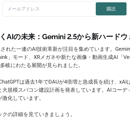
描くAIの未来：Gemini 2.5から新ハー
Oで発表された一連のAI技術革新が注目を集めています。Gemini
Think」モード、XRメガネや新たな画像・動画生成AI「Veo 
、多岐にわたる展開が見られました。
のChatGPTは過去1年でDAUが4倍増と急成長を続け、xAI
と大規模スパコン建設計画を発表しています。AIコーデ
が激化しています。
ックの詳細を見ていきましょう。