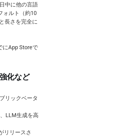
日中に他の言語
フォルト（約10
さと長さを完全に
App Storeで
DK強化など
、パブリックベータ
、LLM生成を高
K安定版がリリースさ