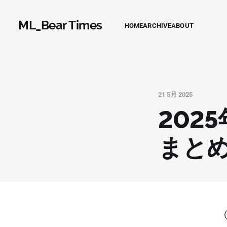
ML_Bear Times
HOME
ARCHIVE
ABOUT
21 5月 2025
202
まと