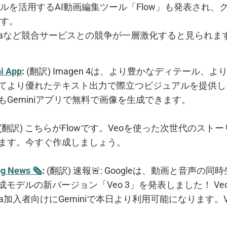
ルを活用するAI動画編集ツール「Flow」も発表され、
す。
のSoraなど競合サービスとの競争が一層激化すると見られま
i App
:
(翻訳) Imagen 4は、より豊かなディテール、
てより優れたテキスト出力で際立つビジュアルを提供し
もGeminiアプリで無料で画像を生成できます。
(翻訳) こちらがFlowです。Veoを使った次世代のスト
ます。今すぐ作成しましょう。
og News 🗞
:
(翻訳) 速報🚨: Googleは、動画と音声の
成モデルの新バージョン「Veo 3」を発表しました！ Ve
I Ultra加入者向けにGeminiで本日より利用可能になります。