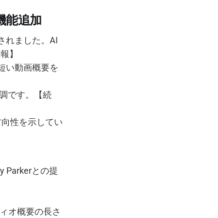
約機能追加
表されました。AI
続報】
ら短い動画概要を
ど好調です。【続
方向性を示してい
 Parkerとの提
ディオ概要の長さ