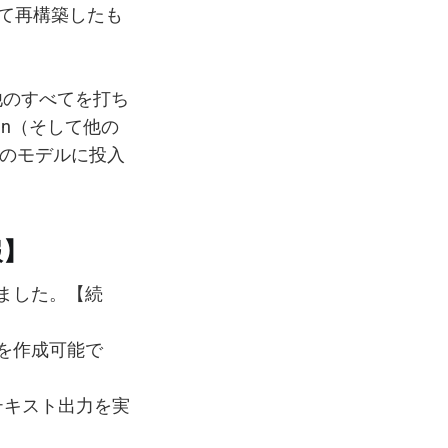
せて再構築したも
いて）他のすべてを打ち
ran（そして他の
このモデルに投入
報】
れました。【続
画を作成可能で
たテキスト出力を実