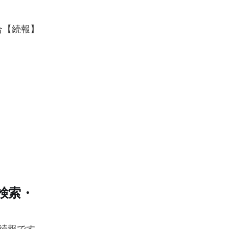
統合【続報】
、検索・
れた続報です。