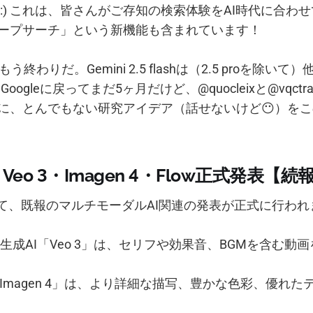
 :) これは、皆さんがご存知の検索体験をAI時代に合わ
ープサーチ」という新機能も含まれています！
 もう終わりだ。Gemini 2.5 flashは（2.5 proを除
Googleに戻ってまだ5ヶ月だけど、@quocleixと@vqct
に、とんでもない研究アイデア（話せないけど😶）を
/O: Veo 3・Imagen 4・Flow正式発表【続
I/Oにて、既報のマルチモーダルAI関連の発表が正式に行わ
生成AI「Veo 3」は、セリフや効果音、BGMを含む動
「Imagen 4」は、より詳細な描写、豊かな色彩、優れ