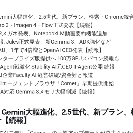
/O: Gemini大幅進化、2.5世代、新プラン、検索・Chrome
O: Veo 3・Imagen 4・Flow正式発表【続報】
/O: XRメガネ発表、NotebookLM動画要約機能追加
/O続報: Jules正式発表、新Gemma 3、ADK強化など
DAU、1年で4倍増とOpenAI CEO発表【続報】
kエンタープライズ版提供へ 100万GPUスパコン続報も
nt戦激化 Stability AI元CEO II-Agent公開 続報
企業Faculty AI 経営破綻/資金難と報道
ity、AIエージェントブラウザ「Comet」早期提供開始
p SWA対応 Gemma 3メモリ大幅削減【続報】
I/O: Gemini大幅進化、2.5世代、新プラン
統合【続報】
I/OにてAIモデル「Gemini」の大幅アップデートが発表さ