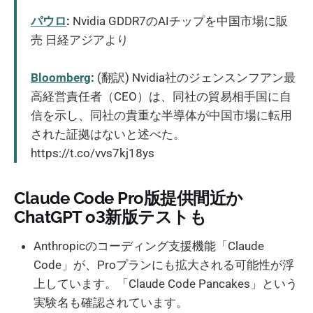
パウロ
:
Nvidia GDDR7のAIチップを中国市場に販
売 日経アジアより
Bloomberg
:
(翻訳) Nvidia社のジェンスンフアン最
高経営責任者（CEO）は、同社の貿易相手国に自
信を示し、同社の貴重な半導体が中国市場に転用
された証拠はないと述べた。
https://t.co/vvs7kj18ys
Claude Code Pro版提供間近か
ChatGPT o3新版テストも
Anthropicのコーディング支援機能「Claude
Code」が、Proプランにも拡大される可能性が浮
上しています。「Claude Code Pancakes」という
実験名も確認されています。