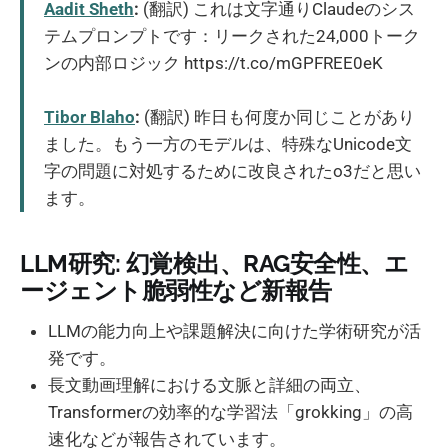
Aadit Sheth
:
(翻訳) これは文字通りClaudeのシス
テムプロンプトです：リークされた24,000トーク
ンの内部ロジック https://t.co/mGPFREE0eK
Tibor Blaho
:
(翻訳) 昨日も何度か同じことがあり
ました。もう一方のモデルは、特殊なUnicode文
字の問題に対処するために改良されたo3だと思い
ます。
LLM研究: 幻覚検出、RAG安全性、エ
ージェント脆弱性など新報告
LLMの能力向上や課題解決に向けた学術研究が活
発です。
長文動画理解における文脈と詳細の両立、
Transformerの効率的な学習法「grokking」の高
速化などが報告されています。