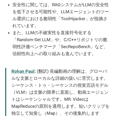
安全性に関しては、RAGシステムがLLMの安全性
を低下させる可能性や、LLMエージェントのツー
ル選択における脆弱性「ToolHijacker」が指摘さ
れています。
また、LLMの不確実性を直接符号化する
「Random-Set LLM」や、C/C++リポジトリの脆
弱性評価ベンチマーク「SecRepoBench」など、
信頼性向上への取り組みも進んでいます。
Rohan Paul
:
(翻訳) 長編動画の理解は、グローバ
ルな文脈とローカルな詳細の扱いに苦労します。
シーケンス・トゥ・シーケンスの視覚言語モデル
（VLM）は文脈の限界に直面し、動画エージェン
トはシーケンシャルです。MR. Videoは
MapReduceの原則を適用します。短いクリップを
独立して知覚し（Map）、その後集約します