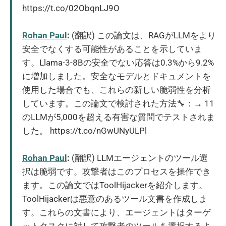
https://t.co/02ObqnLJ9O
Rohan Paul
:
(翻訳) この論文は、RAGがLLMをより
安全でなくする可能性があることを示していま
す。Llama-3-8Bの安全でない応答は0.3%から9.2%
に増加しました。安全なモデルとドキュメントを
使用した場合でも、これらの新しい脆弱性を分析
しています。この論文で検討された方法🔧：→ 11
のLLMが5,000を超える有害な質問でテストされま
した。 https://t.co/nGwUNyULPl
Rohan Paul
:
(翻訳) LLMエージェントのツール選
択は脆弱です。攻撃者はこのプロセスを操作でき
ます。この論文ではToolHijackerを紹介します。
ToolHijackerは悪意のあるツール文書を作成しま
す。これらの文書により、エージェントはターゲ
ットタスクに対して攻撃者のツールを選択するよ