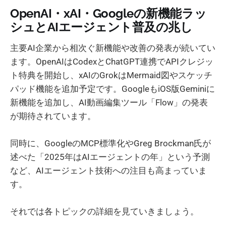
OpenAI・xAI・Googleの新機能ラッ
シュとAIエージェント普及の兆し
主要AI企業から相次ぐ新機能や改善の発表が続いてい
ます。OpenAIはCodexとChatGPT連携でAPIクレジッ
ト特典を開始し、xAIのGrokはMermaid図やスケッチ
パッド機能を追加予定です。GoogleもiOS版Geminiに
新機能を追加し、AI動画編集ツール「Flow」の発表
が期待されています。
同時に、GoogleのMCP標準化やGreg Brockman氏が
述べた「2025年はAIエージェントの年」という予測
など、AIエージェント技術への注目も高まっていま
す。
それでは各トピックの詳細を見ていきましょう。