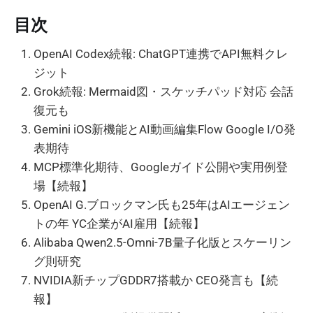
目次
OpenAI Codex続報: ChatGPT連携でAPI無料クレ
ジット
Grok続報: Mermaid図・スケッチパッド対応 会話
復元も
Gemini iOS新機能とAI動画編集Flow Google I/O発
表期待
MCP標準化期待、Googleガイド公開や実用例登
場【続報】
OpenAI G.ブロックマン氏も25年はAIエージェン
トの年 YC企業がAI雇用【続報】
Alibaba Qwen2.5-Omni-7B量子化版とスケーリン
グ則研究
NVIDIA新チップGDDR7搭載か CEO発言も【続
報】