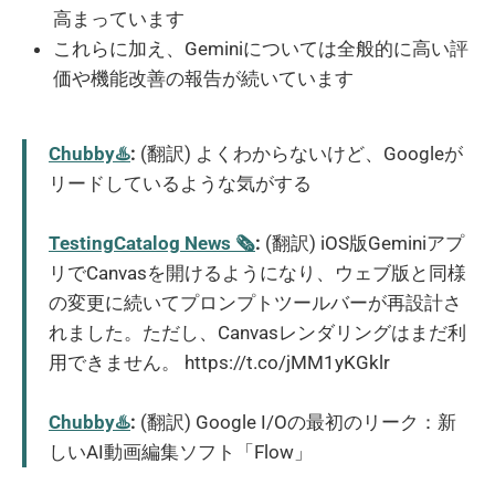
高まっています
これらに加え、Geminiについては全般的に高い評
価や機能改善の報告が続いています
Chubby♨️
:
(翻訳) よくわからないけど、Googleが
リードしているような気がする
TestingCatalog News 🗞
:
(翻訳) iOS版Geminiアプ
リでCanvasを開けるようになり、ウェブ版と同様
の変更に続いてプロンプトツールバーが再設計さ
れました。ただし、Canvasレンダリングはまだ利
用できません。 https://t.co/jMM1yKGklr
Chubby♨️
:
(翻訳) Google I/Oの最初のリーク：新
しいAI動画編集ソフト「Flow」