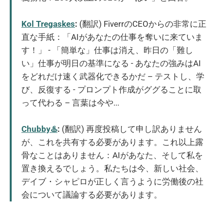
Kol Tregaskes
:
(翻訳) FiverrのCEOからの非常に正
直な手紙：「AIがあなたの仕事を奪いに来ていま
す！」 - 「簡単な」仕事は消え、昨日の「難し
い」仕事が明日の基準になる - あなたの強みはAI
をどれだけ速く武器化できるかだ – テストし、学
び、反復する - プロンプト作成がググることに取
って代わる – 言葉は今や...
Chubby♨️
:
(翻訳) 再度投稿して申し訳ありません
が、これを共有する必要があります。これ以上露
骨なことはありません：AIがあなた、そして私を
置き換えるでしょう。私たちは今、新しい社会、
デイブ・シャピロが正しく言うように労働後の社
会について議論する必要があります。