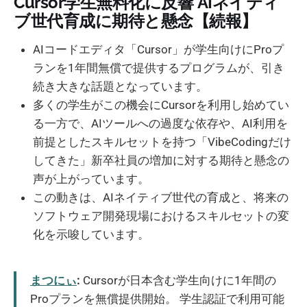
Cursor学生無料化に反響 AIネイティ
ブ世代育成に期待と懸念【続報】
AIコードエディタ「Cursor」が学生向けにProプ
ランを1年間無償で提供するプログラムが、引き
続き大きな話題となっています。
多くの学生がこの機会にCursorを利用し始めてい
る一方で、AIツールへの過度な依存や、AI利用を
前提としたスキルセットを持つ「VibeCodingだけ
してきた」新卒社員の増加に対する期待と懸念の
声が上がっています。
この動きは、AIネイティブ世代の育成と、将来の
ソフトウェア開発現場におけるスキルセットの変
化を示唆しています。
まつにぃ
:
Cursorが日本含む学生向けに1年間の
Proプランを無償提供開始。 学生認証で利用可能