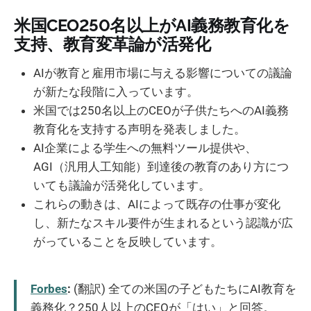
米国CEO250名以上がAI義務教育化を
支持、教育変革論が活発化
AIが教育と雇用市場に与える影響についての議論
が新たな段階に入っています。
米国では250名以上のCEOが子供たちへのAI義務
教育化を支持する声明を発表しました。
AI企業による学生への無料ツール提供や、
AGI（汎用人工知能）到達後の教育のあり方につ
いても議論が活発化しています。
これらの動きは、AIによって既存の仕事が変化
し、新たなスキル要件が生まれるという認識が広
がっていることを反映しています。
Forbes
:
(翻訳) 全ての米国の子どもたちにAI教育を
義務化？250人以上のCEOが「はい」と回答。