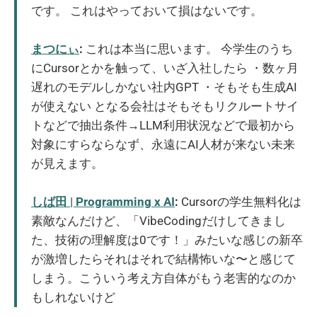
です。 これはやっておいて損はないです。
まつにぃ
:
これは本当に思います。 今学生のうち
にCursorとかを触って、いざ入社したら ・数ヶ月
遅れのモデルしかない社内GPT ・そもそも生成AI
が使えない となる会社はそもそもリクルートサイ
トなどで抽出条件→LLM利用状況などで最初から
対象にすらならなず、永遠にAI人材が来ない未来
が見えます。
しば田 | Programming x AI
:
Cursorの学生無料化は
素敵なんだけど、「VibeCodingだけしてきまし
た、技術の理解度は0です！」みたいな感じの新卒
が激増したらそれはそれで結構怖いな〜と感じて
しまう。こういう考え方自体がもう老害的なのか
もしれないけど