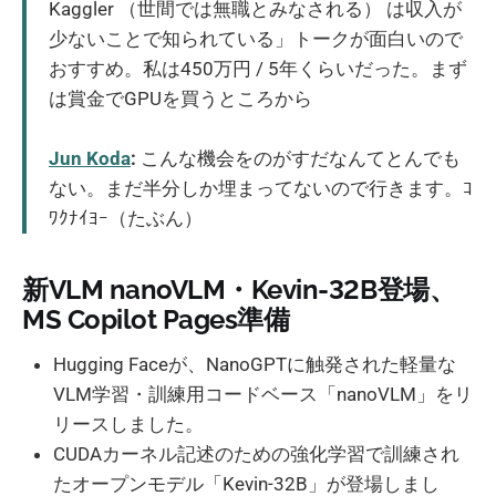
Kaggler （世間では無職とみなされる） は収入が
少ないことで知られている」トークが面白いので
おすすめ。私は450万円 / 5年くらいだった。まず
は賞金でGPUを買うところから
Jun Koda
:
こんな機会をのがすだなんてとんでも
ない。まだ半分しか埋まってないので行きます。ｺ
ﾜｸﾅｲﾖｰ（たぶん）
新VLM nanoVLM・Kevin-32B登場、
MS Copilot Pages準備
Hugging Faceが、NanoGPTに触発された軽量な
VLM学習・訓練用コードベース「nanoVLM」をリ
リースしました。
CUDAカーネル記述のための強化学習で訓練され
たオープンモデル「Kevin-32B」が登場しまし