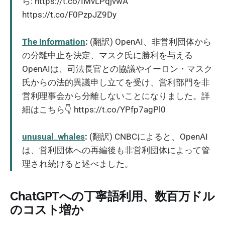
ら: https://t.co/IMvLPqjvwA
https://t.co/F0PzpJZ9Dy
The Information
:
(翻訳) OpenAI、非営利団体から
の分離中止を決定、マスク氏に勝利を与える
OpenAIは、司法長官との協議やイーロン・マスク
氏からの法的異議申し立てを受け、営利部門を非
営利理事会から分離しないことになりました。詳
細はこちら👇 https://t.co/YPfp7agPl0
unusual_whales
:
(翻訳) CNBCによると、OpenAI
は、営利団体への再編後も非営利団体によって管
理され続けると述べました。
ChatGPTへの丁寧語利用、数百万ドル
のコスト増か