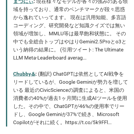
まつにぃ
:
現在様々なモデルが各々の強みのある領
域を持っており、通常のベンチマークが段々思惑
から逸れていってます。 現在は汎用知能、多言語
コーディング、研究開発など知識クイズでは無い
領域が増加し、MMLU等は最早飽和状態に。 その
中でも全総合トップはやはりGemini2.5Proとo3と
いう納得の結果に。 (引用ツイート: The Ultimate
LLM Meta-Leaderboard averag...
Chubby♨️
:
(翻訳) ChatGPTは依然としてAI戦争を
リードしているが、Google Geminiが勢力を増して
いる 最近のCivicScienceの調査によると、米国の
消費者の40%が過去1ヶ月間に生成AIツールを使用
した。その中で、ChatGPTが46%の使用率でリー
ドし、Google Geminiが37%で続き、Microsoft
Copilotがそれに続く。https://t.co/5k9FFl...