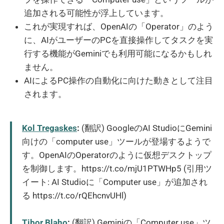
追加される可能性が浮上しています。
これが実現すれば、OpenAIの「Operator」のよう
に、AIがユーザーのPCを直接操作してタスクを実
行する機能がGeminiでも利用可能になるかもしれ
ません。
AIによるPC操作の自動化に向けた動きとして注目
されます。
Kol Tregaskes
:
(翻訳) GoogleのAI StudioにGemini
向けの「computer use」ツールが登場するようで
す。OpenAIのOperatorのように仮想デスクトップ
を制御します。https://t.co/mjU1PTWHp5 (引用ツ
イート: AI Studioに「Computer use」が追加され
る https://t.co/rQEhcnvUHl)
Tibor Blaho
:
(翻訳) Geminiの「Computer use」ツ