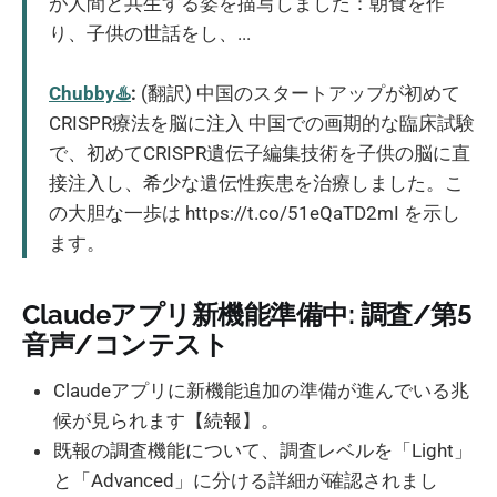
が人間と共生する姿を描写しました：朝食を作
り、子供の世話をし、...
Chubby♨️
:
(翻訳) 中国のスタートアップが初めて
CRISPR療法を脳に注入 中国での画期的な臨床試験
で、初めてCRISPR遺伝子編集技術を子供の脳に直
接注入し、希少な遺伝性疾患を治療しました。こ
の大胆な一歩は https://t.co/51eQaTD2mI を示し
ます。
Claudeアプリ新機能準備中: 調査/第5
音声/コンテスト
Claudeアプリに新機能追加の準備が進んでいる兆
候が見られます【続報】。
既報の調査機能について、調査レベルを「Light」
と「Advanced」に分ける詳細が確認されまし