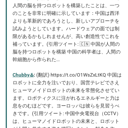
人間の脳を持つロボットを構築したことは、一つ
のことを非常に明確に示しています：中国は西洋
よりも革新的であろうとし、新しいアプローチを
試みようとしています。ハードウェアの面では制
限があるかもしれませんが、高い創造性でこれを
補っています。(引用ツイート: 🇨🇳 中国が人間の
脳を持つロボットを構築 中国の科学者は、人間の
幹細胞から作られた...
Chubby♨️
:
(翻訳) https://t.co/O1WsZxLtKQ 中国は
ロボットに全力を注いでおり、国営テレビでさえ
ヒューマノイドロボットの未来を常態化させてい
ます。ロボティクスに注がれるエネルギーと力は
息をのむほどです。ヨーロッパは彼らを見習うべ
きです。(引用ツイート: 中国中央電視台（CCTV）
は、ヒューマノイドロボットの未来と、ロボット