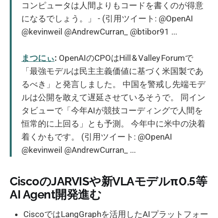
コンピュータは人間よりもコードを書くのが得意
になるでしょう。」 - (引用ツイート: @OpenAI
@kevinweil @AndrewCurran_ @btibor91 ...
まつにぃ
:
OpenAIのCPOはHill & Valley Forumで
「最強モデルは民主主義価値に基づく米国製であ
るべき」と発言しました。 中国を警戒し先端モデ
ルは公開を敢えて遅延させているそうで。 同イン
タビューで「今年AIが競技コーディングで人間を
恒常的に上回る」とも予測。 今年中に米中の決着
着くかもです。 (引用ツイート: @OpenAI
@kevinweil @AndrewCurran_ ...
CiscoのJARVISや新VLAモデルπ0.5等
AI Agent開発進む
CiscoではLangGraphを活用したAIプラットフォー