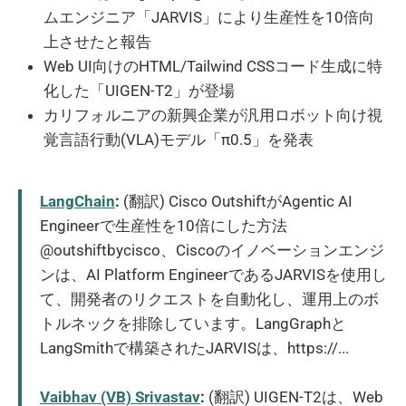
ムエンジニア「JARVIS」により生産性を10倍向
上させたと報告
Web UI向けのHTML/Tailwind CSSコード生成に特
化した「UIGEN-T2」が登場
カリフォルニアの新興企業が汎用ロボット向け視
覚言語行動(VLA)モデル「π0.5」を発表
LangChain
:
(翻訳) Cisco OutshiftがAgentic AI
Engineerで生産性を10倍にした方法
@outshiftbycisco、Ciscoのイノベーションエンジ
ンは、AI Platform EngineerであるJARVISを使用し
て、開発者のリクエストを自動化し、運用上のボ
トルネックを排除しています。LangGraphと
LangSmithで構築されたJARVISは、https://...
Vaibhav (VB) Srivastav
:
(翻訳) UIGEN-T2は、Web