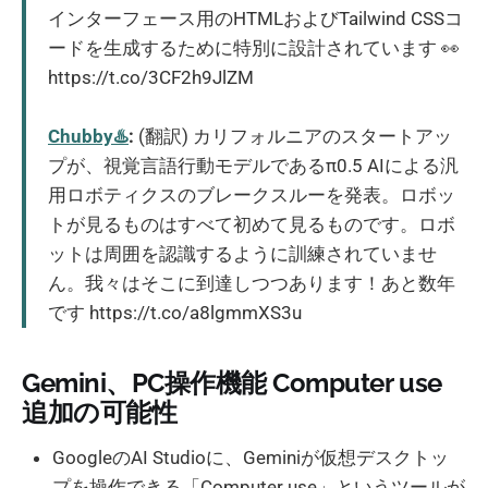
インターフェース用のHTMLおよびTailwind CSSコ
ードを生成するために特別に設計されています 👀
https://t.co/3CF2h9JlZM
Chubby♨️
:
(翻訳) カリフォルニアのスタートアッ
プが、視覚言語行動モデルであるπ0.5 AIによる汎
用ロボティクスのブレークスルーを発表。ロボッ
トが見るものはすべて初めて見るものです。ロボ
ットは周囲を認識するように訓練されていませ
ん。我々はそこに到達しつつあります！あと数年
です https://t.co/a8lgmmXS3u
Gemini、PC操作機能 Computer use
追加の可能性
GoogleのAI Studioに、Geminiが仮想デスクトッ
プを操作できる「Computer use」というツールが