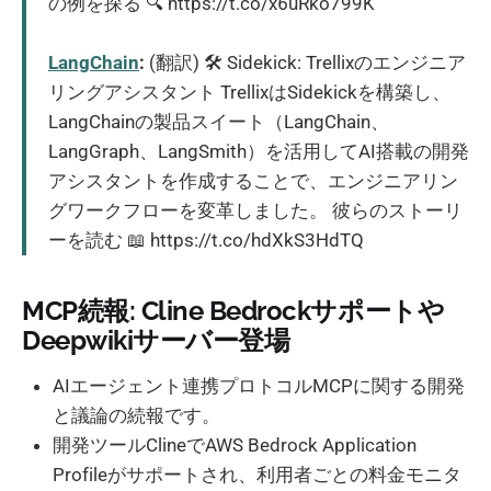
の例を探る 🔍 https://t.co/x6uRko799K
LangChain
:
(翻訳) 🛠️ Sidekick: Trellixのエンジニア
リングアシスタント TrellixはSidekickを構築し、
LangChainの製品スイート（LangChain、
LangGraph、LangSmith）を活用してAI搭載の開発
アシスタントを作成することで、エンジニアリン
グワークフローを変革しました。 彼らのストーリ
ーを読む 📖 https://t.co/hdXkS3HdTQ
MCP続報: Cline Bedrockサポートや
Deepwikiサーバー登場
AIエージェント連携プロトコルMCPに関する開発
と議論の続報です。
開発ツールClineでAWS Bedrock Application
Profileがサポートされ、利用者ごとの料金モニタ