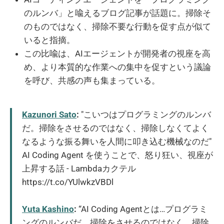
のルンバ」と喩えるブログ記事が話題に。掃除そ
のものではなく、掃除不要な行動を促す点が似て
いると指摘。
この比喩は、AIエージェントが開発者の視座を高
め、より本質的な作業への集中を促すという議論
を呼び、共感の声も集まっている。
Kazunori Sato
:
"こいつはプログラミングのルンバ
だ。掃除をさせるのではなく、掃除しなくてよく
なるような振る舞いを人間に叩き込む機械なのだ"
AI Coding Agent を使うことで、怒り狂い、視座が
上昇する話 - Lambdaカクテル
https://t.co/YUlwkzVBDl
Yuta Kashino
:
“AI Coding Agentとは…プログラミ
ングのルンバだ。掃除をさせるのではなく、掃除