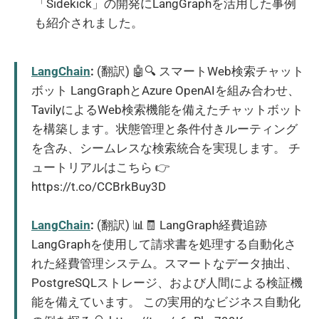
「Sidekick」の開発にLangGraphを活用した事例
も紹介されました。
LangChain
:
(翻訳) 🤖🔍 スマートWeb検索チャット
ボット LangGraphとAzure OpenAIを組み合わせ、
TavilyによるWeb検索機能を備えたチャットボット
を構築します。状態管理と条件付きルーティング
を含み、シームレスな検索統合を実現します。 チ
ュートリアルはこちら 👉
https://t.co/CCBrkBuy3D
LangChain
:
(翻訳) 📊🧾 LangGraph経費追跡
LangGraphを使用して請求書を処理する自動化さ
れた経費管理システム。スマートなデータ抽出、
PostgreSQLストレージ、および人間による検証機
能を備えています。 この実用的なビジネス自動化