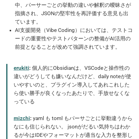
中、パーサーごとの挙動の違いや解釈の曖昧さが
指摘され、JSONの堅牢性を再評価する意見も出
ています。
AI支援開発（Vibe Coding）においては、テストコ
ードの重要性やテストパターンの整備がAI活用の
前提となることが改めて強調されています。
erukiti
:
個人的にObsidianは、VSCodeと操作性の
違いがどうしても嫌いなんだけど、daily noteが使
いやすいのと、プラグイン導入してあれこれした
ら使い勝手が良くなったあたりで、手放せなくな
っている
mizchi
:
yaml も toml もパーサごとに挙動違うから
なにも信じられない。 jsonがだるい気持ちはわか
るが今はIDEやフォーマットが適当な入力を整形し