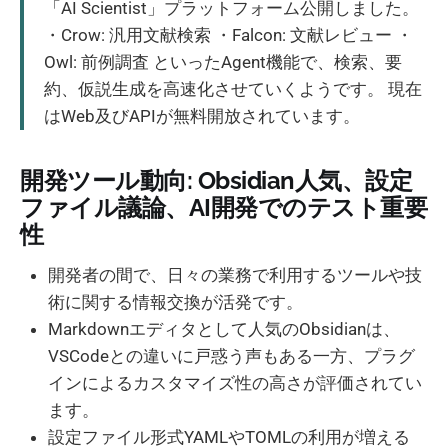
「AI Scientist」プラットフォーム公開しました。
・Crow: 汎用文献検索 ・Falcon: 文献レビュー ・
Owl: 前例調査 といったAgent機能で、検索、要
約、仮説生成を高速化させていくようです。 現在
はWeb及びAPIが無料開放されています。
開発ツール動向: Obsidian人気、設定
ファイル議論、AI開発でのテスト重要
性
開発者の間で、日々の業務で利用するツールや技
術に関する情報交換が活発です。
Markdownエディタとして人気のObsidianは、
VSCodeとの違いに戸惑う声もある一方、プラグ
インによるカスタマイズ性の高さが評価されてい
ます。
設定ファイル形式YAMLやTOMLの利用が増える