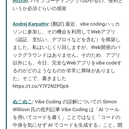
mizchi
:
バイブコーディングでTDDやるの、便利と
いうか必須ぐらいの感覚
Andrej Karpathy
:
(翻訳) 最近、vibe codingハッカ
ソンに参加し、その機会を利用してWebアプリ
（認証、支払い、デプロイなどを含む）を構築し
ました。私はいじくり回しますが、Web開発のバ
ックグラウンドはありません。そのため、アプリ
以外にも、今日、完全なWebアプリをvibe codeす
るのがどのようなものか非常に興味がありまし
た。そこで、書きました
https://t.co/Y7F2N2PDp6
ぬこぬこ
:
Vibe Coding の誤解についての Simon
Willison 氏の批判記事 Vibe Coding は「AI ツール
を用いてコードを書く」ことではなく「コードの
中身を気にせず AI でコードを生成する」こと。開