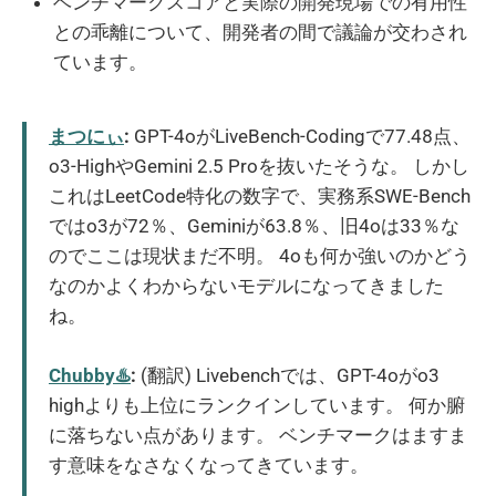
ベンチマークスコアと実際の開発現場での有用性
との乖離について、開発者の間で議論が交わされ
ています。
まつにぃ
:
GPT-4oがLiveBench-Codingで77.48点、
o3-HighやGemini 2.5 Proを抜いたそうな。 しかし
これはLeetCode特化の数字で、実務系SWE-Bench
ではo3が72％、Geminiが63.8％、旧4oは33％な
のでここは現状まだ不明。 4oも何か強いのかどう
なのかよくわからないモデルになってきました
ね。
Chubby♨️
:
(翻訳) Livebenchでは、GPT-4oがo3
highよりも上位にランクインしています。 何か腑
に落ちない点があります。 ベンチマークはますま
す意味をなさなくなってきています。