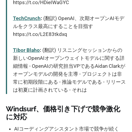
https://t.co/HDieIWaGYC
TechCrunch
:
(翻訳) OpenAI、次期オープンAIモデ
ルをクラス最高にすることを目指す
https://t.co/L2E83tkdxq
Tibor Blaho
:
(翻訳) リスニングセッションからの
新しいOpenAIオープンウェイトモデルに関する詳
細情報 - OpenAIの研究担当VPであるAidan Clarkが
オープンモデルの開発を主導 - プロジェクトは非
常に初期段階にある - 推論モデルである - リリース
は初夏に計画されている - それは
Windsurf、価格引き下げで競争激化
に対応
AIコーディングアシスタント市場で競争が続く