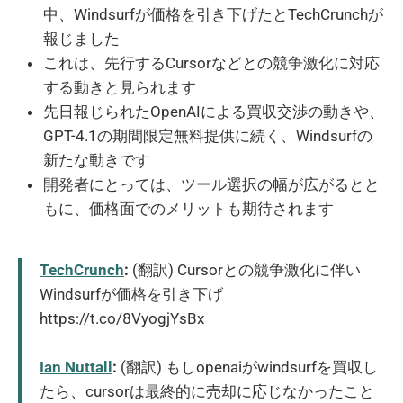
中、Windsurfが価格を引き下げたとTechCrunchが
報じました
これは、先行するCursorなどとの競争激化に対応
する動きと見られます
先日報じられたOpenAIによる買収交渉の動きや、
GPT-4.1の期間限定無料提供に続く、Windsurfの
新たな動きです
開発者にとっては、ツール選択の幅が広がるとと
もに、価格面でのメリットも期待されます
TechCrunch
:
(翻訳) Cursorとの競争激化に伴い
Windsurfが価格を引き下げ
https://t.co/8VyogjYsBx
Ian Nuttall
:
(翻訳) もしopenaiがwindsurfを買収し
たら、cursorは最終的に売却に応じなかったこと