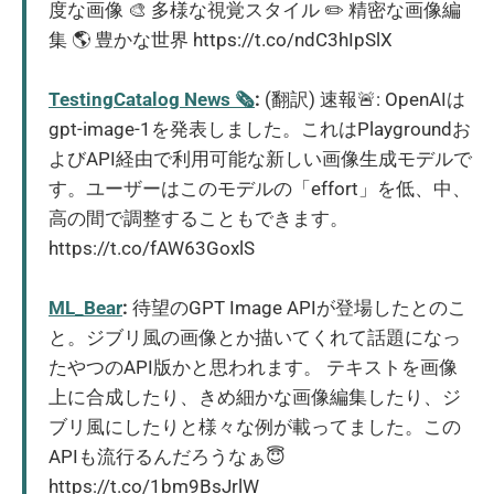
度な画像 🎨 多様な視覚スタイル ✏️ 精密な画像編
集 🌎 豊かな世界 https://t.co/ndC3hIpSlX
TestingCatalog News 🗞
:
(翻訳) 速報🚨: OpenAIは
gpt-image-1を発表しました。これはPlaygroundお
よびAPI経由で利用可能な新しい画像生成モデルで
す。ユーザーはこのモデルの「effort」を低、中、
高の間で調整することもできます。
https://t.co/fAW63GoxlS
ML_Bear
:
待望のGPT Image APIが登場したとのこ
と。ジブリ風の画像とか描いてくれて話題になっ
たやつのAPI版かと思われます。 テキストを画像
上に合成したり、きめ細かな画像編集したり、ジ
ブリ風にしたりと様々な例が載ってました。この
APIも流行るんだろうなぁ😇
https://t.co/1bm9BsJrlW