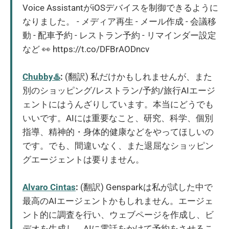
Voice AssistantがiOSデバイスを制御できるように
なりました。 - メディア再生 - メール作成 - 会議移
動 - 配車予約 - レストラン予約 - リマインダー設定
など 👀 https://t.co/DFBrAODncv
Chubby♨️
:
(翻訳) 私だけかもしれませんが、また
別のショッピング/レストラン/予約/旅行AIエージ
ェントにはうんざりしています。本当にどうでも
いいです。AIには重要なこと、研究、科学、個別
指導、精神的・身体的健康などをやってほしいの
です。でも、間違いなく、また退屈なショッピン
グエージェントは要りません。
Alvaro Cintas
:
(翻訳) Gensparkは私が試した中で
最高のAIエージェントかもしれません。エージェ
ント的に調査を行い、ウェブページを作成し、ビ
デオを生成し、AIに電話をかけて予約をさせるこ