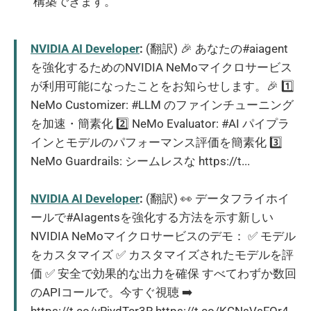
構築できます。
NVIDIA AI Developer
:
(翻訳) 🎉 あなたの#aiagent
を強化するためのNVIDIA NeMoマイクロサービス
が利用可能になったことをお知らせします。🎉 1️⃣
NeMo Customizer: #LLM のファインチューニング
を加速・簡素化 2️⃣ NeMo Evaluator: #AI パイプラ
インとモデルのパフォーマンス評価を簡素化 3️⃣
NeMo Guardrails: シームレスな https://t...
NVIDIA AI Developer
:
(翻訳) 👀 データフライホイ
ールで#AIagentsを強化する方法を示す新しい
NVIDIA NeMoマイクロサービスのデモ： ✅ モデル
をカスタマイズ ✅ カスタマイズされたモデルを評
価 ✅ 安全で効果的な出力を確保 すべてわずか数回
のAPIコールで。今すぐ視聴 ➡️
https://t.co/vRjydTcr3R https://t.co/KCNsVsFOr4