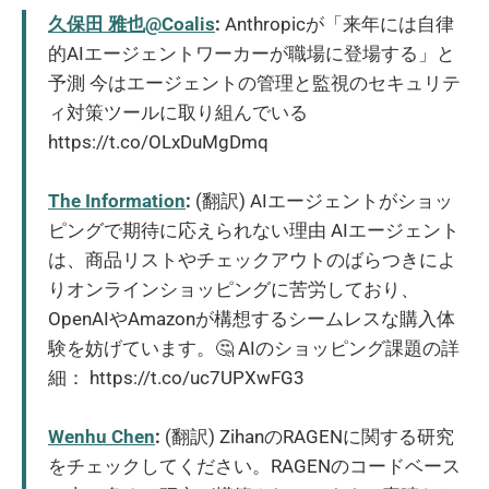
久保田 雅也@Coalis
:
Anthropicが「来年には自律
的AIエージェントワーカーが職場に登場する」と
予測 今はエージェントの管理と監視のセキュリテ
ィ対策ツールに取り組んでいる
https://t.co/OLxDuMgDmq
The Information
:
(翻訳) AIエージェントがショッ
ピングで期待に応えられない理由 AIエージェント
は、商品リストやチェックアウトのばらつきによ
りオンラインショッピングに苦労しており、
OpenAIやAmazonが構想するシームレスな購入体
験を妨げています。🤔 AIのショッピング課題の詳
細： https://t.co/uc7UPXwFG3
Wenhu Chen
:
(翻訳) ZihanのRAGENに関する研究
をチェックしてください。RAGENのコードベース