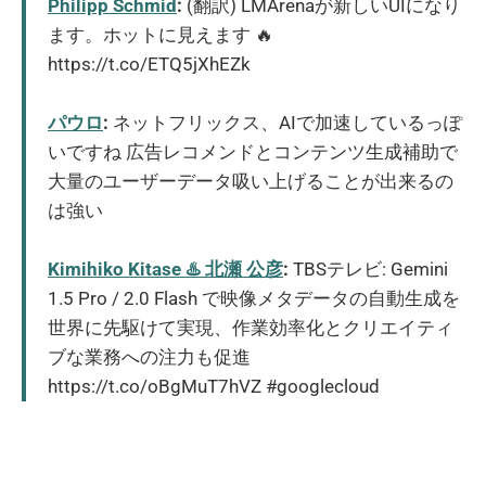
Philipp Schmid
:
(翻訳) LMArenaが新しいUIになり
ます。ホットに見えます 🔥
https://t.co/ETQ5jXhEZk
パウロ
:
ネットフリックス、AIで加速しているっぽ
いですね 広告レコメンドとコンテンツ生成補助で
大量のユーザーデータ吸い上げることが出来るの
は強い
Kimihiko Kitase ♨️ 北瀬 公彦
:
TBSテレビ: Gemini
1.5 Pro / 2.0 Flash で映像メタデータの自動生成を
世界に先駆けて実現、作業効率化とクリエイティ
ブな業務への注力も促進
https://t.co/oBgMuT7hVZ #googlecloud