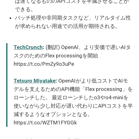
は遅くなるもののAPIコストを半減させることが
できる。
バッチ処理や非同期タスクなど、リアルタイム性
が求められない用途での活用が期待される。
TechCrunch
:
(翻訳) OpenAI、より安価で遅いAIタ
スクのためのFlex processingを開始
https://t.co/PmZy9o3uPe
Tetsuro Miyatake
:
OpenAIがより低コストでAIモ
デルを支えるためのAPI機能「Flex processing」を
ローンチした。 最近ローンチしたo3やo4-miniを
使いながら少し対応が遅い代わりにAPIコストを半
減するようなオプションとなる。
https://t.co/WZTM1FYGGk