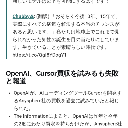
新しいモデルは以下を可能にするはずです：
Chubby♨️
:
(翻訳) 「おそらく今後10年、15年で、
実際にすべての病気を解決する本当のチャンスが
あると思います。」私たちは地球上でこれまで見
られなかった知性の誕生を目の当たりにしていま
す。生きていることが素晴らしい時代です。
https://t.co/QgI8YDogY1
OpenAI、Cursor買収を試みるも失敗
と報道
OpenAIが、AIコーディングツールCursorを開発す
るAnysphere社の買収を過去に試みていたと報じ
られた。
The Informationによると、OpenAIは昨年と今年
の2度にわたり買収を持ちかけたが、Anysphere社