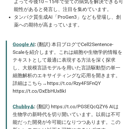
よって今後10～15年で全ての病気を解決できる可
能性があると発言し、注目を集めています。
タンパク質生成AI「ProGen3」なども登場し、創
薬への期待が高まっています。
Google AI
:
(翻訳) 本日ブログでCell2Sentence-
Scaleを紹介します。これは細胞や生物学的情報を
テキストとして最適に表現する方法を深く探求
し、大規模言語モデルを用いた言語駆動型の単一
細胞解析のエキサイティングな応用を開きます。
詳細はこちら→https://t.co/Rzy4FSFnQY
https://t.co/DxEbHUx8kI
Chubby♨️
:
(翻訳) https://t.co/PGSEQcQZY6 AIは
生物学の新時代を切り開いています。以前は不可
能だった開発が今可能になりつつあります。この