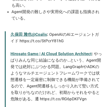
も高い。
Agent開発の難しさや実用化への課題も指摘され
ている。
久保田 雅也@Coalis
:
OpenAIのAIエージェントガ
イド https://t.co/StPcrY81hG
Hirosato Gamo | AI Cloud Solution Architect
:
やっ
ぱりみんな同じ結論になるのか…という、Agent開
発では絶対にぶつかる問題。LangGraphやADKの
ようなマルチエージェントフレームワークでは状
態遷移を一定厳密に制御できる機能が準備されて
るので、Agent間遷移もしっかり入れて堅い方式
を取りがちなのだけれど、初期からそれをやると
危険がある。遷 https://t.co/RG6pDKFVgn