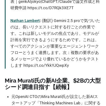
表｜genkAIjokyo|ChatGPT/Claudeで論文作成と科
研費申請 https://t.co/D7RQk3XE7T
Nathan Lambert
:
(翻訳) Gemini 2.5 proで気づいた
のは、長いリクエストに対する行ごとの作業で
す。これは新しいモデルの焦点であり、モデルが
計画を実行できるようにするためです。これは、
すべてのアクションが重要なエージェントワーク
フローとうまく連携します。次：複数の要求があ
るメッセージでより優れているかどうかをテスト
します https://t.co/YkkYJQwpXy
Mira Murati氏の新AI企業、$2Bの大型
シード調達目指す【続報】
元OpenAI CTOのMira Murati氏が設立した新AIス
タートアップ「Thinking Machines Lab」に関する