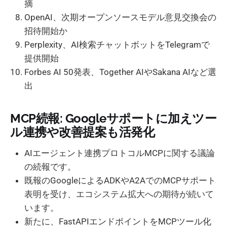
摘
OpenAI、次期オープンソースモデル意見交換会の
招待開始か
Perplexity、AI検索チャットボットをTelegramで
提供開始
Forbes AI 50発表、Together AIやSakana AIなど選
出
MCP続報: Googleサポートに加えツー
ル連携や改善提案も活発化
AIエージェント連携プロトコルMCPに関する議論
の続報です。
既報のGoogleによるADKやA2AでのMCPサポート
表明を受け、エコシステム拡大への期待が続いて
います。
新たに、FastAPIエンドポイントをMCPツール化