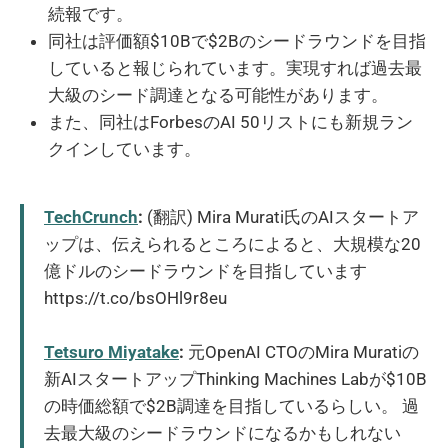
続報です。
同社は評価額$10Bで$2Bのシードラウンドを目指
していると報じられています。実現すれば過去最
大級のシード調達となる可能性があります。
また、同社はForbesのAI 50リストにも新規ラン
クインしています。
TechCrunch
:
(翻訳) Mira Murati氏のAIスタートア
ップは、伝えられるところによると、大規模な20
億ドルのシードラウンドを目指しています
https://t.co/bsOHl9r8eu
Tetsuro Miyatake
:
元OpenAI CTOのMira Muratiの
新AIスタートアップThinking Machines Labが$10B
の時価総額で$2B調達を目指しているらしい。 過
去最大級のシードラウンドになるかもしれない