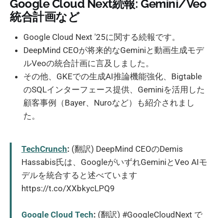
Google Cloud Next続報: Gemini/Veo
統合計画など
Google Cloud Next '25に関する続報です。
DeepMind CEOが将来的なGeminiと動画生成モデ
ルVeoの統合計画に言及しました。
その他、GKEでの生成AI推論機能強化、Bigtable
のSQLインターフェース提供、Geminiを活用した
顧客事例（Bayer、Nuroなど）も紹介されまし
た。
TechCrunch
:
(翻訳) DeepMind CEOのDemis
Hassabis氏は、GoogleがいずれGeminiとVeo AIモ
デルを統合すると述べています
https://t.co/XXbkycLPQ9
Google Cloud Tech
:
(翻訳) #GoogleCloudNext で