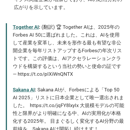
広がりを示しています。
Together AI
:
(翻訳) 🏆 Together AIは、2025年の
Forbes AI 50に選ばれました。これは、AIを使用
して産業を変革し、未来を形作る最も有望な非公
開企業を毎年リストアップするForbesの年次リス
トです。この評価は、AIアクセラレーションクラ
ウドを構築するという当社の勢いと使命の証です
— https://t.co/pIXiWnQNTX
Sakana AI
:
Sakana AIが、Forbesによる「Top 50
AI 2025」リストに日本企業として唯一選出されま
した。 https://t.co/jqFY8lxyIx 大規模モデルの可能
性と限界がより明確になる中、AIの実用化が本格
化する2025年。 目まぐるしく変化するAI分野の最
前線を、Sakana AIは開拓し続けます！