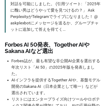
対話を可能にしました。 (引用ツイート: 「2025年
に醜い男はどうやって愛を見つけるの？」 Ask
PerplexityがTelegramでライブになりました！ @
askplexbotにメッセージを送るか、グループチャ
ットに追加して答えを得てく...
Forbes AI 50発表、Together AIや
Sakana AIなど選出
Forbes誌が、最も有望な非公開AI企業を選出する
年次リスト「AI 50」の2025年版を発表しまし
た。
AIインフラを提供するTogether AIや、基盤モデル
開発のSakana AI（日本企業として唯一）などが
選出されています。
リストにはエンタープライズ向けツールやロボテ
ィクス関連企業が増加しており、AIの応用分野の