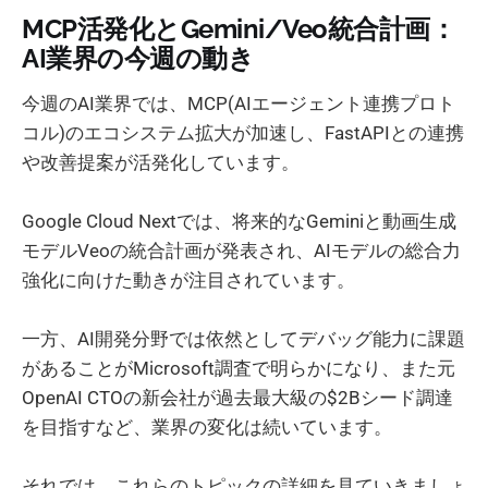
MCP活発化とGemini/Veo統合計画：
AI業界の今週の動き
今週のAI業界では、MCP(AIエージェント連携プロト
コル)のエコシステム拡大が加速し、FastAPIとの連携
や改善提案が活発化しています。
Google Cloud Nextでは、将来的なGeminiと動画生成
モデルVeoの統合計画が発表され、AIモデルの総合力
強化に向けた動きが注目されています。
一方、AI開発分野では依然としてデバッグ能力に課題
があることがMicrosoft調査で明らかになり、また元
OpenAI CTOの新会社が過去最大級の$2Bシード調達
を目指すなど、業界の変化は続いています。
それでは、これらのトピックの詳細を見ていきましょ